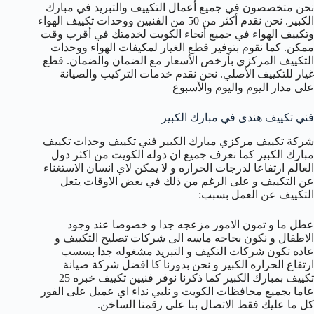
نحن متخصصون في جميع أعمال التكييف والتبريد في مبارك
الكبير. نحن نقدم أكثر من 50 من الفنيين ووحدات تكييف الهواء
وتكييف الهواء في جميع أنحاء الكويت لخدمتك في أقرب وقت
ممكن. كما نقوم بتوفير قطع الغيار لمكيفات الهواء ووحدات
التكييف المركزي بأرخص الأسعار مع الضمان والضمان. قطع
غيار للتكييف الأصلي. نحن نقدم خدمات التركيب والصيانة
على مدار اليوم واليوم والأسبوع
فني تكييف هندى في مبارك الكبير
شركة تكييف مركزي مبارك الكبير فني تكييف وحدات تكييف
مبارك الكبير كما نعرف جميع ان دوله الكويت من اكثر دول
العالم ارتفاعا لدرجات الحراره و لا يمكن لاي انسان الاستغناء
عن التكييف و على الرغم من ذلك في بعض الاوقات يتعل
التكييف عن العمل بسبب:
عطل ما و تمون الامور مزعجه جدا و خصوصا عند وجود
الاطفال و نكون بحاجه ماسه الى شركات تصليح التكييف و
عاده تكون شركات التكيف و التبريد مشغوله جدا بسسب
ارتفاع الحراره الكبير و نحن بدورنا كا افضل شركة صيانة
تكييف بمبارك الكبير كما ذكرنا نوفر فنيين تكييف خبره 25
عاما بجميع محافظات الكويت و نلبي نداء اي عميل على الفور
كل ما عليك فقط الاتصال بنا على رقمنا الساخن.