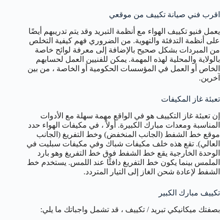
اقرب فني صيانة تكييف من موقعي
يعمل فنيو تكييف الهواء مع أنظمة التبريد وقد يتم تدريبهم أيضًا
على أنظمة التدفئة والتهوية. من الضروري فهم كيفية التخلص
من المبردات بشكل صحيح بالإضافة إلى معرفة لوائح خاصة
بالولاية والمحلية لهذه المهمة. يمكن للفنيين العمل لحسابهم
الخاص أو العمل في المؤسسات الحكومية أو الخاصة ، من بين
آخرين.
تعبئة غاز المكيفات
إن تعبئة غاز التكييف هو في الواقع مهمة سهلة مع الأدوات
المناسبة ومعدات مبارك الكبيرة. أولاً ، في مكيفات الهواء حدد
موقع خط الشفط (الجانب المنخفض) وخط التفريغ (الجانب
العالي). تقع هذه خلف مكيفات شباك وفي مكيفات سبليت في
الوحدة الخارجية يقع خط الشفط فوق خط التفريغ وهو بارد
الملمس بينما يكون خط التفريغ دافئًا عند اللمس. يستخدم خط
الشفط لإعادة شحن الغاز إلى التيار المتردد.
تكييف مبارك الكبير
بصفتك ميكانيكي تبريد / تكييف ، قد تشمل واجباتك ما يلي: