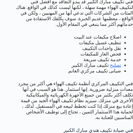
فني تكييف مبارك الكبير قد يبدو التعاقد مع أفضل فني
لتكييف الهواء مهمة سهلة ، لكنها ليست كذلك في الواقع. هناك
المئات من الشركات التي تدعي أنها من المهنيين ، ولكن في
الواقع ، معظمها عديم الخبرة. سوف يكلفك الاستفادة من
خدماتهم أكثر مما ينبغي في المقام الأول.
اصلاح مكيفات عند البيت
تنظيف غسيل مكيفات
نقل واحدات التكييف
فحص الغاز للمكيفات
خدمة تكييف سريعة
تصليح
تكييف مبارك الكبير
صيانى تكييف مركزي الغانم
فني التكييف المركزي أنظمة تكييف الهواء هي أكثر من مجرد
معدات منزلية ضرورية. إنها استثمار. هذا هو السبب في أنها
تكلف أكثر بكثير من جميع الأجهزة الكهربائية والميكانيكية
الأخرى في منزلك. سيزيد نظام تكييف الهواء الجيد من قيمة
إعادة بيع منزلك إذا كنت تخطط لبيعه في المستقبل. لذلك ،
لحماية هذا الاستثمار الثمين ، تحتاج إلى توظيف الأشخاص
المناسبين للعناية به.
فني صيانة تكييف هندي مبارك الكبير