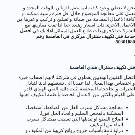
نحن لا نعطي وعود كاذبة انما نصل للزبائن بالوقت المحدد و
نعمل على معالجة الموضوع خلال اقل فترة زمنية ممكنة، و
كافة الاعمال المقدمة من صيانة و تصليح و تركيب و غيرها من
الاعمال الاخرى ذات اسعار زهيدة جدا اذا تمت مقارنتها مع
الشركات الاخرى ذات طابع العمل المماثل اهلا بك في
افضل
حدمة فني تكييف سنترال مركزي في العاصمة رقم
50301080.
.
فني تكييف سنترال هندي العاصمة
افضل الفنيين الهنديين يعملون في شركتنا لانهم اصحاب خبرة
و اختصاص بهذا المجال لذا عمدنا الى تشغيلهم لدينا لتبادل
الخبرات و نجاححاتنا المحققة تثبت ذلك، الفني الهندي قادر
على القيام بالكثير من الاعمال الخاصة بأنظمة التكييف اهمها.
معالجة مشاكل تسرب الغاز من الضاغط، استقصاء
المشكلة بالفحص السليم و ايجاد الحل فورا.
اصلاح القطع او تبديلها التي تسببت بمشاكل تسرب
الماء من المكيف.
دراية تامة بأسباب خروج روائح كريهة من المكيف و