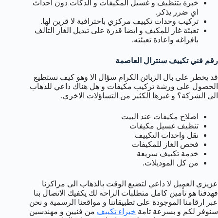
خبرة بتنظيف و غسيل المكيفات و الدكات دون احداث
اي ضرر يذكر.
تركيب وحدات تكييف مركزي باحترافية لا قرين لها.
تعبئة غاز للمكيف و ايضا قدرة على تبديل الغاز التالف
بافراغه واعادة تعبئته.
رقم فني تكييف سنترال العاصمة
قد يخطر على بال الزبائن الكرام سؤال الا وهو كيف نستطيع
الحصول على ورشة تركيب مكيفات و هل هناك داعي للذهاب
الى الشركة؟ و غيرها الكثير من التساؤلات الاخرى.
اصلاح مكيفات عند البيت
تنظيف غسيل مكيفات
نقل واحدات التكييف
فحص الغاز للمكيفات
خدمة تكييف سريعة
من كل الموديلات.
عزيزي العميل لا داعي لتضيع الوقت بالذهاب الى مراكزنا
فهدفنا هو تأمين كامل متطلبات الراحة لك يكفيك الاتصال بنا
عبر ارقامنا الموجودة على تطبيقاتنا و مواقعنا الرسمية و نحن
سنوفر لكم و بسرعة تامة
خبراء تكييف
من فنيين و مهندسين