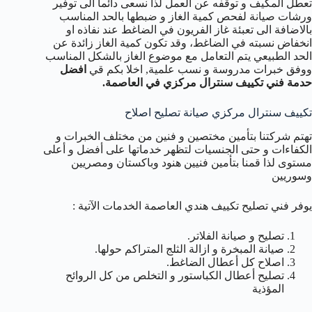
تعطل المكيف و توقفه عن العمل لذا نسعى دائما الى توفير
ورشات صيانة لفحص كمية الغاز و ضبطها بالحد المناسب
بالاضافة الى تعبئة غاز الفريون في الضاغط عند نفاذه او
انخفاض نسبته في الضاغط، وقد تكون كمية الغاز زائدة عن
الحد الطبيعي يتم التعامل مع موضوع الغاز بالشكل المناسب
ووفق خبرات مدروسة و نسب علمية, اخلا بكم قي
افضل
حدمة فني تكييف سنترال مركزي في العاصمة.
تكييف سنترال مركزي صيانة تصليح اصلاح
تهتم شركتنا بتأمين مختصين و فنين من مختلف الخبرات و
الكفاءات و حتى الجنسيات لتظهر خدماتها على أفضل و أعلى
مستوى لذا قمنا بتأمين فنيين هنود وباكستان ومصريين
وسوريين
يوفر فني تصليح تكييف هندي العاصمة الخدمات الآتية :
تصليح و صيانة الفلاتر.
صيانة المبخرة و ازالة الثلج المتراكم حولها.
اصلاح كل أعطال الضاغط.
تصليح أعطال الكباستور و التخلص من كل الروائح
المؤذية