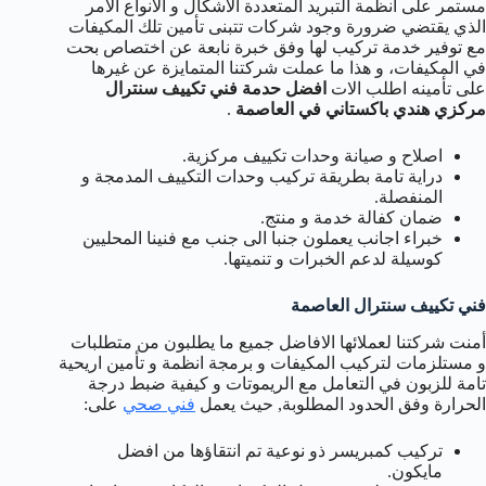
مستمر على انظمة التبريد المتعددة الاشكال و الانواع الامر
الذي يقتضي ضرورة وجود شركات تتبنى تأمين تلك المكيفات
مع توفير خدمة تركيب لها وفق خبرة نابعة عن اختصاص بحت
في المكيفات، و هذا ما عملت شركتنا المتمايزة عن غيرها
على تأمينه اطلب الات
افضل حدمة فني تكييف سنترال
مركزي هندي باكستاني في العاصمة
.
اصلاح و صيانة وحدات تكييف مركزية.
دراية تامة بطريقة تركيب وحدات التكييف المدمجة و
المنفصلة.
ضمان كفالة خدمة و منتج.
خبراء اجانب يعملون جنبا الى جنب مع فنينا المحليين
كوسيلة لدعم الخبرات و تنميتها.
فني تكييف سنترال العاصمة
أمنت شركتنا لعملائها الافاضل جميع ما يطلبون من متطلبات
و مستلزمات لتركيب المكيفات و برمجة انظمة و تأمين اريحية
تامة للزبون في التعامل مع الريموتات و كيفية ضبط درجة
الحرارة وفق الحدود المطلوبة, حيث يعمل
فني صحي
على:
تركيب كمبريسر ذو نوعية تم انتقاؤها من افضل
مايكون.