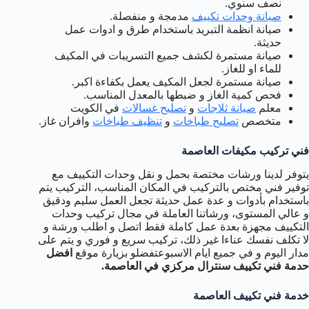
نصف سنوي.
صيانة وحدات تكييف
مدمجة و منفصلة.
صيانة انظمة التبريد باستخدام طرق و ادوات عمل
حديثة.
صيانة مستمرة لكشف جميع التسريبات في المكيف
للماء او للغاز.
صيانة مستمرة لجعل المكيف يعمل بكفاءة اكبر.
فحص كمية الغاز و ضبطها بالمعدل المناسب.
معلم
صيانة ثلاجات
و
تصليح غسالات
في الكويت
متخصص
تصليح طباخات
و
تنظيف طباخات
وافران غاز.
فني تركيب مكيفات العاصمة
يتوفر لدينا ورشات مختصة بحمل و نقل وحدات التكييف مع
توفير فني مختص بالتركيب في المكان المناسب، التركيب يتم
باستخدام بأدوات و عدة عمل حديثة تجعل العمل سليم ودقيق
و عالي المستوى، ورشاتنا العاملة في مجال تركيب وحدات
التكييف مجهزة بعدة عمل كاملة فقط اتصل و اطلب ورشة و
لا تكلف نفسك عناءا غير ذلك، تركيب سريع و فوري و يتم على
مدار اليوم و في جميع ايام الاسبوعتفضلو بزيارة موقع
افضل
حدمة فني تكييف سنترال مركزي في العاصمة.
خدمة فني تكييف العاصمة