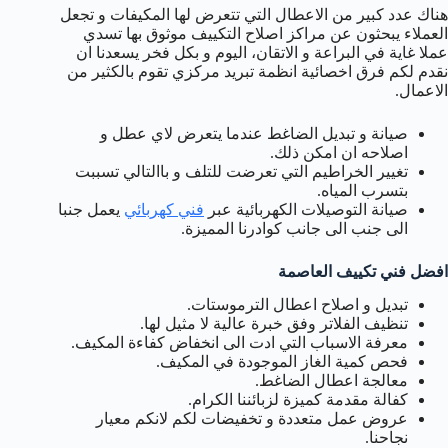
هناك عدد كبير من الاعطال التي تتعرض لها المكيفات و تجعل
العملاء يبحثون عن مراكز اصلاح التكييف موثوق بها تسدي
عملا غاية في البراعة و الاتقان، اليوم و بكل فخر يسعدنا ان
نقدم لكم فرق اخصائية انظمة تبريد مركزي تقوم بالكثير من
الاعمال.
صيانة و تبديل الضاغط عندما يتعرض لاي عطل و
اصلاحه ان امكن ذلك.
تغيير الخراطيم التي تعرضت للتلف و باالتالي تسببت
بتسرب المياه.
صيانة التوصيلات الكهربائية عبر
فني كهربائي
يعمل جنبا
الى جنب الى جانب كوادرنا المميزة.
افضل فني تكييف العاصمة
تبديل و اصلاح اعطال الترموستات.
تنظيف الفلاتر وفق خبرة عالية لا مثيل لها.
معرفة الاسباب التي ادت الى انخفاض كفاءة المكيف.
فحص كمية الغاز الموجودة في المكيف.
معالجة اعطال الضاغط.
كفالة مقدمة كميزة لزبائننا الكرام.
عروض عمل متعددة و تخفيضات لكم لانكم معيار
نجاحنا.