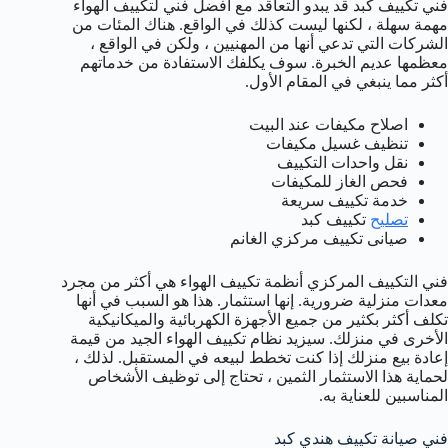
فني تكييف كبد قد يبدو التعاقد مع أفضل فني لتكييف الهواء
مهمة سهلة ، لكنها ليست كذلك في الواقع. هناك المئات من
الشركات التي تدعي أنها من المهنيين ، ولكن في الواقع ،
معظمها عديم الخبرة. سوف يكلفك الاستفادة من خدماتهم
أكثر مما ينبغي في المقام الأول.
اصلاح مكيفات عند البيت
تنظيف غسيل مكيفات
نقل واحدات التكييف
فحص الغاز للمكيفات
خدمة تكييف سريعة
تصليح
تكييف كبد
صيانى تكييف مركزي الغانم
فني التكييف المركزي أنظمة تكييف الهواء هي أكثر من مجرد
معدات منزلية ضرورية. إنها استثمار. هذا هو السبب في أنها
تكلف أكثر بكثير من جميع الأجهزة الكهربائية والميكانيكية
الأخرى في منزلك. سيزيد نظام تكييف الهواء الجيد من قيمة
إعادة بيع منزلك إذا كنت تخطط لبيعه في المستقبل. لذلك ،
لحماية هذا الاستثمار الثمين ، تحتاج إلى توظيف الأشخاص
المناسبين للعناية به.
فني صيانة تكييف هندي كبد