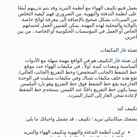
يعمل فنيو تكييف الهواء مع أنظمة التبريد وقد يتم تدريبهم أيضًا
على أنظمة التدفئة والتهوية. من الضروري فهم كيفية التخلص
من المبردات بشكل صحيح بالإضافة إلى معرفة لوائح خاصة
بالولاية والمحلية لهذه المهمة. يمكن للفنيين العمل لحسابهم
الخاص أو العمل في المؤسسات الحكومية أو الخاصة ، من بين
آخرين.
تعبئة غاز المكيفات
إن تعبئة غاز التكييف هو في الواقع مهمة سهلة مع الأدوات
المناسبة ومعدات كبدة. أولاً ، في مكيفات الهواء حدد موقع
خط الشفط (الجانب المنخفض) وخط التفريغ (الجانب العالي).
تقع هذه خلف مكيفات شباك وفي مكيفات سبليت في الوحدة
الخارجية يقع خط الشفط فوق خط التفريغ وهو بارد الملمس
بينما يكون خط التفريغ دافئًا عند اللمس. يستخدم خط الشفط
لإعادة شحن الغاز إلى التيار المتردد.
تكييف كبد
بصفتك ميكانيكي تبريد / تكييف ، قد تشمل واجباتك ما يلي:
تركيب أنظمة التدفئة والتهوية وتكييف الهواء والتبريد