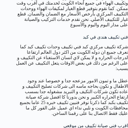
وتكييف الهواء في جميع أنحاء الكويت لخدمتك في أقرب وقت
ممكن. كما نقوم بتوفير قطع الغيار لمكيفات الهواء ووحدات
التكييف المركزي بأرخص الأسعار مع الضمان والضمان. قطع
غيار للتكييف الأصلي. نحن نقدم خدمات التركيب والصيانة
على مدار اليوم واليوم والأسبوع
فني تكييف هندى في كبد
شركة تكييف مركزي كبد فني تكييف وحدات تكييف كبد كما
نعرف جميع ان دوله الكويت من اكثر دول العالم ارتفاعا
لدرجات الحراره و لا يمكن لاي انسان الاستغناء عن التكييف و
على الرغم من ذلك في بعض الاوقات يتعل التكييف عن العمل
بسبب:
عطل ما و تمون الامور مزعجه جدا و خصوصا عند وجود
الاطفال و نكون بحاجه ماسه الى شركات تصليح التكييف و
عاده تكون شركات التكيف و التبريد مشغوله جدا بسسب
ارتفاع الحراره الكبير و نحن بدورنا كا افضل شركة صيانة
تكييف بكبد كما ذكرنا نوفر فنيين تكييف خبره 25 عاما بجميع
محافظات الكويت و نلبي نداء اي عميل على الفور كل ما
عليك فقط الاتصال بنا على رقمنا الساخن.
اقرب فني صيانة تكييف من موقعي