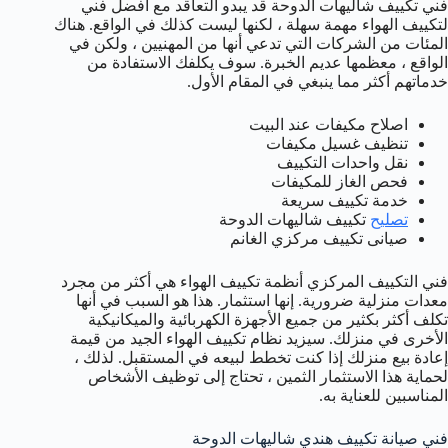
فني تكييف شاليهات الدوحة قد يبدو التعاقد مع أفضل فني
لتكييف الهواء مهمة سهلة ، لكنها ليست كذلك في الواقع. هناك
المئات من الشركات التي تدعي أنها من المهنيين ، ولكن في
الواقع ، معظمها عديم الخبرة. سوف يكلفك الاستفادة من
خدماتهم أكثر مما ينبغي في المقام الأول.
اصلاح مكيفات عند البيت
تنظيف غسيل مكيفات
نقل واحدات التكييف
فحص الغاز للمكيفات
خدمة تكييف سريعة
تصليح
تكييف شاليهات الدوحة
صيانى تكييف مركزي الغانم
فني التكييف المركزي أنظمة تكييف الهواء هي أكثر من مجرد
معدات منزلية ضرورية. إنها استثمار. هذا هو السبب في أنها
تكلف أكثر بكثير من جميع الأجهزة الكهربائية والميكانيكية
الأخرى في منزلك. سيزيد نظام تكييف الهواء الجيد من قيمة
إعادة بيع منزلك إذا كنت تخطط لبيعه في المستقبل. لذلك ،
لحماية هذا الاستثمار الثمين ، تحتاج إلى توظيف الأشخاص
المناسبين للعناية به.
فني صيانة تكييف هندي شاليهات الدوحة