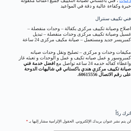
دكتات
، فني باكستاني لصيانة التكييف جميع اعمالنا مكفولة
خبرة وكفاءة عالية و دقة في المواعيد
فني تكييف سنترال
اصلاح وصيانة تكييف مركزى بكفالة – وحدات منفصلة –
غسيل وصيانة تكييف مركزى وحدات منفصلة – تبديل
كمبريسر جديد ومستعمل – صيانة مكيف مركزى 24 ساعة
مكيفات وحدات و مركزى – تصليح ونقل وحدات صيانه
كمبروسور و عمل صيانه تكيف و عمل و الوحدات و تعبئه غاز
واعطاء كفاله خدمه 24 ساعه تواصل مع
افضل خدمة فني
صيانة تكييف مركزي هندي باكستاني قي شاليهات الدوحة
على رقم الاتصال 60615556.
اترك ردّاً
لن يتم نشر عنوان بريدك الإلكتروني.
الحقول الإلزامية مشار إليها بـ
*