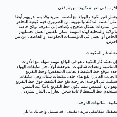
اقرب فني صيانة تكييف من موقعي
يعمل فنيو تكييف الهواء مع أنظمة التبريد وقد يتم تدريبهم أيضًا
على أنظمة التدفئة والتهوية. من الضروري فهم كيفية التخلص
من المبردات بشكل صحيح بالإضافة إلى معرفة لوائح خاصة
بالولاية والمحلية لهذه المهمة. يمكن للفنيين العمل لحسابهم
الخاص أو العمل في المؤسسات الحكومية أو الخاصة ، من بين
آخرين.
تعبئة غاز المكيفات
إن تعبئة غاز التكييف هو في الواقع مهمة سهلة مع الأدوات
المناسبة ومعدات شاليهات الدوحةة. أولاً ، في مكيفات الهواء
حدد موقع خط الشفط (الجانب المنخفض) وخط التفريغ
(الجانب العالي). تقع هذه خلف مكيفات شباك وفي مكيفات
سبليت في الوحدة الخارجية يقع خط الشفط فوق خط التفريغ
وهو بارد الملمس بينما يكون خط التفريغ دافئًا عند اللمس.
يستخدم خط الشفط لإعادة شحن الغاز إلى التيار المتردد.
تكييف شاليهات الدوحة
بصفتك ميكانيكي تبريد / تكييف ، قد تشمل واجباتك ما يلي: