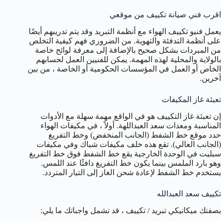
اقرب فني صيانة تكييف من موقعي
يعمل فنيو تكييف الهواء مع أنظمة التبريد وقد يتم تدريبهم أيضًا
على أنظمة التدفئة والتهوية. من الضروري فهم كيفية التخلص
من المبردات بشكل صحيح بالإضافة إلى معرفة لوائح خاصة
بالولاية والمحلية لهذه المهمة. يمكن للفنيين العمل لحسابهم
الخاص أو العمل في المؤسسات الحكومية أو الخاصة ، من بين
آخرين.
تعبئة غاز المكيفات
إن تعبئة غاز التكييف هو في الواقع مهمة سهلة مع الأدوات
المناسبة ومعدات سعد العبداللهة. أولاً ، في مكيفات الهواء
حدد موقع خط الشفط (الجانب المنخفض) وخط التفريغ
(الجانب العالي). تقع هذه خلف مكيفات شباك وفي مكيفات
سبليت في الوحدة الخارجية يقع خط الشفط فوق خط التفريغ
وهو بارد الملمس بينما يكون خط التفريغ دافئًا عند اللمس.
يستخدم خط الشفط لإعادة شحن الغاز إلى التيار المتردد.
تكييف سعد العبدالله
بصفتك ميكانيكي تبريد / تكييف ، قد تشمل واجباتك ما يلي: