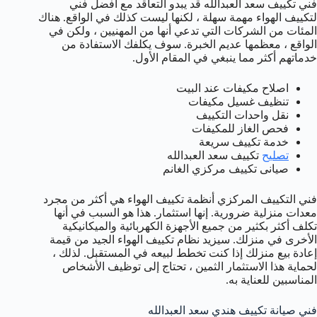
فني تكييف سعد العبدالله قد يبدو التعاقد مع أفضل فني
لتكييف الهواء مهمة سهلة ، لكنها ليست كذلك في الواقع. هناك
المئات من الشركات التي تدعي أنها من المهنيين ، ولكن في
الواقع ، معظمها عديم الخبرة. سوف يكلفك الاستفادة من
خدماتهم أكثر مما ينبغي في المقام الأول.
اصلاح مكيفات عند البيت
تنظيف غسيل مكيفات
نقل واحدات التكييف
فحص الغاز للمكيفات
خدمة تكييف سريعة
تصليح
تكييف سعد العبدالله
صيانى تكييف مركزي الغانم
فني التكييف المركزي أنظمة تكييف الهواء هي أكثر من مجرد
معدات منزلية ضرورية. إنها استثمار. هذا هو السبب في أنها
تكلف أكثر بكثير من جميع الأجهزة الكهربائية والميكانيكية
الأخرى في منزلك. سيزيد نظام تكييف الهواء الجيد من قيمة
إعادة بيع منزلك إذا كنت تخطط لبيعه في المستقبل. لذلك ،
لحماية هذا الاستثمار الثمين ، تحتاج إلى توظيف الأشخاص
المناسبين للعناية به.
فني صيانة تكييف هندي سعد العبدالله