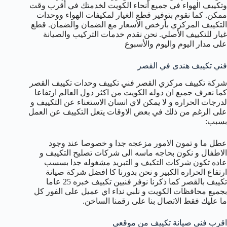
وتكييف الهواء في جميع أنحاء الكويت لخدمتك في أقرب وقت
ممكن. كما نقوم بتوفير قطع الغيار لمكيفات الهواء ووحدات
التكييف المركزي بأرخص الأسعار مع الضمان والضمان. قطع
غيار للتكييف الأصلي. نحن نقدم خدمات التركيب والصيانة
على مدار اليوم واليوم والأسبوع
فني تكييف هندى في القصر
شركة تكييف مركزي القصر فني تكييف وحدات تكييف القصر
كما نعرف جميع ان دوله الكويت من اكثر دول العالم ارتفاعا
لدرجات الحراره و لا يمكن لاي انسان الاستغناء عن التكييف و
على الرغم من ذلك في بعض الاوقات يتعل التكييف عن العمل
بسبب:
عطل ما و تمون الامور مزعجه جدا و خصوصا عند وجود
الاطفال و نكون بحاجه ماسه الى شركات تصليح التكييف و
عاده تكون شركات التكيف و التبريد مشغوله جدا بسسب
ارتفاع الحراره الكبير و نحن بدورنا كا افضل شركة صيانة
تكييف بالقصر كما ذكرنا نوفر فنيين تكييف خبره 25 عاما
بجميع محافظات الكويت و نلبي نداء اي عميل على الفور كل
ما عليك فقط الاتصال بنا على رقمنا الساخن.
اقرب فني صيانة تكييف من موقعي