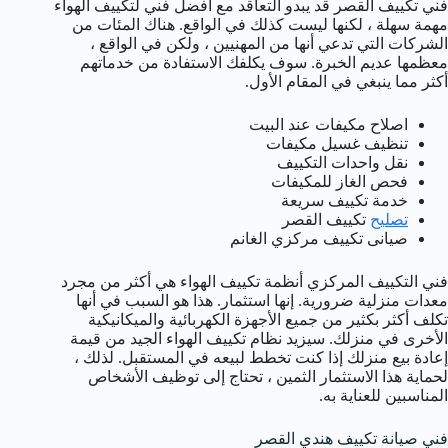
فني تكييف القصر قد يبدو التعاقد مع أفضل فني لتكييف الهواء
مهمة سهلة ، لكنها ليست كذلك في الواقع. هناك المئات من
الشركات التي تدعي أنها من المهنيين ، ولكن في الواقع ،
معظمها عديم الخبرة. سوف يكلفك الاستفادة من خدماتهم
أكثر مما ينبغي في المقام الأول.
اصلاح مكيفات عند البيت
تنظيف غسيل مكيفات
نقل واحدات التكييف
فحص الغاز للمكيفات
خدمة تكييف سريعة
تصليح
تكييف القصر
صيانى تكييف مركزي الغانم
فني التكييف المركزي أنظمة تكييف الهواء هي أكثر من مجرد
معدات منزلية ضرورية. إنها استثمار. هذا هو السبب في أنها
تكلف أكثر بكثير من جميع الأجهزة الكهربائية والميكانيكية
الأخرى في منزلك. سيزيد نظام تكييف الهواء الجيد من قيمة
إعادة بيع منزلك إذا كنت تخطط لبيعه في المستقبل. لذلك ،
لحماية هذا الاستثمار الثمين ، تحتاج إلى توظيف الأشخاص
المناسبين للعناية به.
فني صيانة تكييف هندي القصر