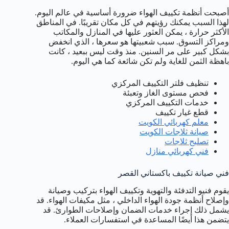
أصبحت أنظمة تكييف الهواء ضرورة أساسية في عالم اليوم.
لهذا السبب يمكنك رؤيتهم في كل مكان تقريبًا. في المناطق
الأكثر حرارة ، يمكن العثور عليها في المنازل والمكاتب
ومراكز التسوق. سبب شعبيتها هو سعرها ، الذي انخفض
بشكل كبير على مر السنين. منذ وقت ليس ببعيد ، كانت
باهظة الثمن للغاية ولم تكن شائعة كما هي اليوم.
تنظيف فلتر التكييف المركزي
فحص مستوى الغاز وتعبئة
خدمات التكييف المركزي
قطع غيار تكييف
معلم كهربائي الكويت
صيانة ثلاجات الكويت
تصليح ثلاجات
فني كهربائي منازل
فني صيانة تكييف باكستاني القصر
يقوم فنيو التدفئة والتهوية وتكييف الهواء بتركيب وصيانة
وإصلاح أنظمة جودة الهواء الداخلي ، مثل مكيفات الهواء. قد
يشمل ذلك إجراء خدمات الضمان وإصلاحات الطوارئ. قد
يتضمن هذا أيضًا المساعدة في استفسارات العملاء.