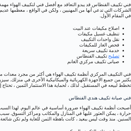
فني تكييف الفنطاس قد يبدو التعاقد مع أفضل فني لتكييف الهواء مهمة
الشركات التي تدعي أنها من المهنيين ، ولكن في الواقع ، معظمها عديم
في المقام الأول.
اصلاح مكيفات عند البيت
تنظيف غسيل مكيفات
نقل واحدات التكييف
فحص الغاز للمكيفات
خدمة تكييف سريعة
تصليح
تكييف الفنطاس
صيانى تكييف مركزي الغانم
فني التكييف المركزي أنظمة تكييف الهواء هي أكثر من مجرد معدات منزل
بكثير من جميع الأجهزة الكهربائية والميكانيكية الأخرى في منزلك. سيزي
تخطط لبيعه في المستقبل. لذلك ، لحماية هذا الاستثمار الثمين ، تحتاج 
فني صيانة تكييف هندي الفنطاس
أصبحت أنظمة تكييف الهواء ضرورة أساسية في عالم اليوم. لهذا السبب 
حرارة ، يمكن العثور عليها في المنازل والمكاتب ومراكز التسوق. سب
السنين. منذ وقت ليس ببعيد ، كانت باهظة الثمن للغاية ولم تكن شائعة 