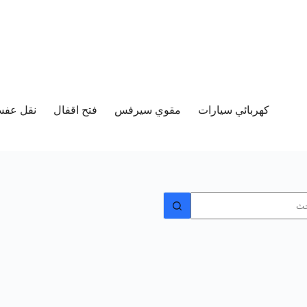
كهربائي سيارات
مقوي سيرفس
فتح اقفال
نقل عفش 