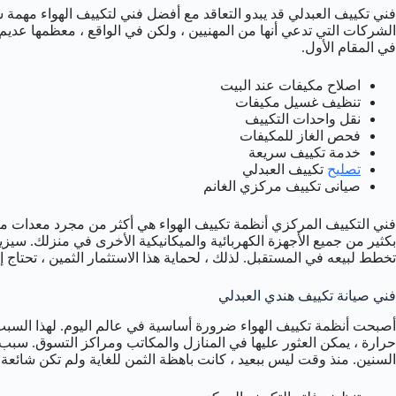
فني تكييف العبدلي قد يبدو التعاقد مع أفضل فني لتكييف الهواء مهمة 
الشركات التي تدعي أنها من المهنيين ، ولكن في الواقع ، معظمها عديم
في المقام الأول.
اصلاح مكيفات عند البيت
تنظيف غسيل مكيفات
نقل واحدات التكييف
فحص الغاز للمكيفات
خدمة تكييف سريعة
تصليح
تكييف العبدلي
صيانى تكييف مركزي الغانم
فني التكييف المركزي أنظمة تكييف الهواء هي أكثر من مجرد معدات منزل
بكثير من جميع الأجهزة الكهربائية والميكانيكية الأخرى في منزلك. سيزي
تخطط لبيعه في المستقبل. لذلك ، لحماية هذا الاستثمار الثمين ، تحتاج 
فني صيانة تكييف هندي العبدلي
أصبحت أنظمة تكييف الهواء ضرورة أساسية في عالم اليوم. لهذا السبب 
حرارة ، يمكن العثور عليها في المنازل والمكاتب ومراكز التسوق. سب
السنين. منذ وقت ليس ببعيد ، كانت باهظة الثمن للغاية ولم تكن شائعة 