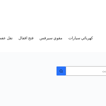
كهربائي سيارات
مقوي سيرفس
فتح اقفال
نقل عفش 