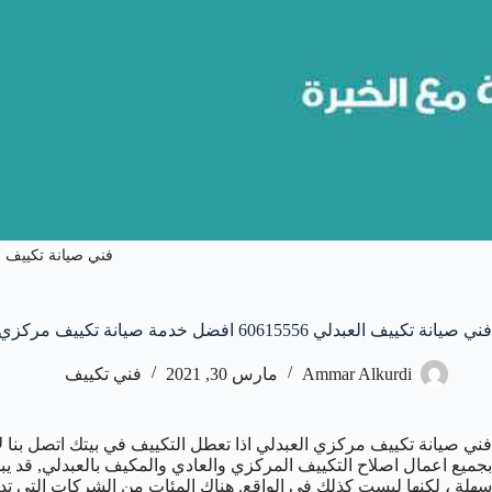
فني صيانة تكييف ا
فني صيانة تكييف العبدلي 60615556 افضل خدمة صيانة تكييف مركزي العبدلي
Ammar Alkurdi
مارس 30, 2021
فني تكييف
فني صيانة تكييف مركزي العبدلي اذا تعطل التكييف في بيتك اتصل بنا 
بجميع اعمال اصلاح التكييف المركزي والعادي والمكيف بالعبدلي, قد يب
سهلة ، لكنها ليست كذلك في الواقع. هناك المئات من الشركات التي تدع