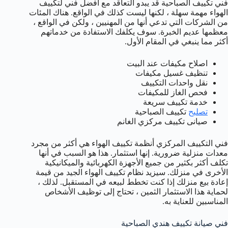
فني تكييف الصباحية قد يبدو التعاقد مع أفضل فني لتكييف
الهواء مهمة سهلة ، لكنها ليست كذلك في الواقع. هناك المئات
من الشركات التي تدعي أنها من المهنيين ، ولكن في الواقع ،
معظمها عديم الخبرة. سوف يكلفك الاستفادة من خدماتهم
أكثر مما ينبغي في المقام الأول.
اصلاح مكيفات عند البيت
تنظيف غسيل مكيفات
نقل واحدات التكييف
فحص الغاز للمكيفات
خدمة تكييف سريعة
تصليح
تكييف الصباحية
صيانى تكييف مركزي الغانم
فني التكييف المركزي أنظمة تكييف الهواء هي أكثر من مجرد
معدات منزلية ضرورية. إنها استثمار. هذا هو السبب في أنها
تكلف أكثر بكثير من جميع الأجهزة الكهربائية والميكانيكية
الأخرى في منزلك. سيزيد نظام تكييف الهواء الجيد من قيمة
إعادة بيع منزلك إذا كنت تخطط لبيعه في المستقبل. لذلك ،
لحماية هذا الاستثمار الثمين ، تحتاج إلى توظيف الأشخاص
المناسبين للعناية به.
فني صيانة تكييف هندي الصباحية