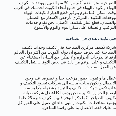
الصباحية. نحن نقدم أكثر من 50 من الفنيين ووحدات تكييف
الهواء وتكييف الهواء في جميع أنحاء الكويت لخدمتك في أقرب
وقت ممكن. كما نقوم بتوفير قطع الغيار لمكيفات الهواء
ووحدات التكييف المركزي بأرخص الأسعار مع الضمان
والضمان. قطع غيار للتكييف الأصلي. نحن نقدم خدمات
التركيب والصيانة على مدار اليوم واليوم والأسبوع
فني تكييف هندى في الصباحية
شركة تكييف مركزي الصباحية فني تكييف وحدات تكييف
الصباحية كما نعرف جميع ان دوله الكويت من اكثر دول العالم
ارتفاعا لدرجات الحراره و لا يمكن لاي انسان الاستغناء عن
التكييف و على الرغم من ذلك في بعض الاوقات يتعل التكييف
عن العمل بسبب:
عطل ما و تمون الامور مزعجه جدا و خصوصا عند وجود
الاطفال و نكون بحاجه ماسه الى شركات تصليح التكييف و
عاده تكون شركات التكيف و التبريد مشغوله جدا بسسب
ارتفاع الحراره الكبير و نحن بدورنا كا افضل شركة صيانة
تكييف بالصباحية كما ذكرنا نوفر فنيين تكييف خبره 25 عاما
بجميع محافظات الكويت و نلبي نداء اي عميل على الفور كل
ما عليك فقط الاتصال بنا على رقمنا الساخن.