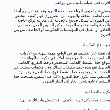
اقرب فني صيانة تكييف من موقعي
يعمل فنيو تكييف الهواء مع أنظمة التبريد وقد يتم تدريبهم أيضًا
على أنظمة التدفئة والتهوية. من الضروري فهم كيفية التخلص
من المبردات بشكل صحيح بالإضافة إلى معرفة لوائح خاصة
بالولاية والمحلية لهذه المهمة. يمكن للفنيين العمل لحسابهم
الخاص أو العمل في المؤسسات الحكومية أو الخاصة ، من بين
آخرين.
تعبئة غاز المكيفات
إن تعبئة غاز التكييف هو في الواقع مهمة سهلة مع الأدوات
المناسبة ومعدات الصباحيةة. أولاً ، في مكيفات الهواء حدد
موقع خط الشفط (الجانب المنخفض) وخط التفريغ (الجانب
العالي). تقع هذه خلف مكيفات شباك وفي مكيفات سبليت في
الوحدة الخارجية يقع خط الشفط فوق خط التفريغ وهو بارد
الملمس بينما يكون خط التفريغ دافئًا عند اللمس. يستخدم خط
الشفط لإعادة شحن الغاز إلى التيار المتردد.
تكييف الصباحية
بصفتك ميكانيكي تبريد / تكييف ، قد تشمل واجباتك ما يلي: