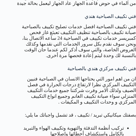
من الماء في حوض قاعدة الجهاز عاد الجهاز ليعمل بحالة جيدة
فني تكييف الصباحية هندي
فني تكييف الصباحية افضل خدمات تصليح تكييف بالصباحية
صيانة تكييف بالصباحية تنظيف التكييف تعبئغ غاز فحص
كمبريسر خدمات تكييف في الصباحية 24 ساعه الاتصال بنا،
ونحن سوف نقدم بكل سرور الخدمات التي نقدمها وكذلك
العروض الخاصة، والتي سوف أذكر لكم عندما حان الوقت
بالنسبة لك وحدة ليتم إعادة فحصها مرة أخرى.
فني تكييف مركزي هندي بالصباحية
ان من اهم امور التي يحتاجها الانسان في الصباحية فنيين
التكييف المركزي نظرا لارتفاع درجات الحرارة في فصل
الصيف ولذلك الامر وفرت شركتنا جميع خدمات التكييف
المنزلي سواء صيانة تكييف الغانم وجميع انواع التكييف
المركزي و وحدات التكييف و المكيفات .
بصفتك ميكانيكي تبريد / تكييف ، قد تشمل واجباتك ما يلي:
تركيب أنظمة التدفئة والتهوية وتكييف الهواء والتبريد
بالكامل واستكشاف أخطائها وإصلاحها