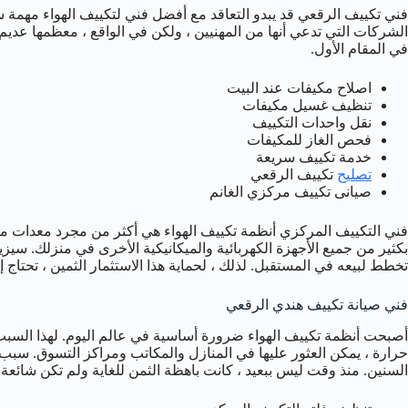
فني تكييف الرقعي قد يبدو التعاقد مع أفضل فني لتكييف الهواء مهمة س
الشركات التي تدعي أنها من المهنيين ، ولكن في الواقع ، معظمها عديم
في المقام الأول.
اصلاح مكيفات عند البيت
تنظيف غسيل مكيفات
نقل واحدات التكييف
فحص الغاز للمكيفات
خدمة تكييف سريعة
تصليح
تكييف الرقعي
صيانى تكييف مركزي الغانم
فني التكييف المركزي أنظمة تكييف الهواء هي أكثر من مجرد معدات منزل
بكثير من جميع الأجهزة الكهربائية والميكانيكية الأخرى في منزلك. سيزي
تخطط لبيعه في المستقبل. لذلك ، لحماية هذا الاستثمار الثمين ، تحتاج 
فني صيانة تكييف هندي الرقعي
أصبحت أنظمة تكييف الهواء ضرورة أساسية في عالم اليوم. لهذا السبب 
حرارة ، يمكن العثور عليها في المنازل والمكاتب ومراكز التسوق. سب
السنين. منذ وقت ليس ببعيد ، كانت باهظة الثمن للغاية ولم تكن شائعة 