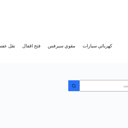
كهربائي سيارات
مقوي سيرفس
فتح اقفال
نقل عفش 