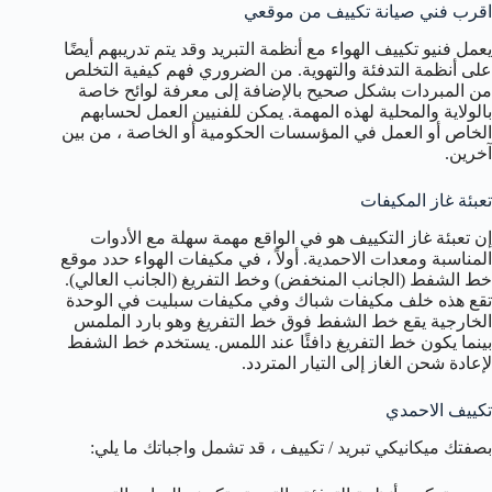
اقرب فني صيانة تكييف من موقعي
يعمل فنيو تكييف الهواء مع أنظمة التبريد وقد يتم تدريبهم أيضًا
على أنظمة التدفئة والتهوية. من الضروري فهم كيفية التخلص
من المبردات بشكل صحيح بالإضافة إلى معرفة لوائح خاصة
بالولاية والمحلية لهذه المهمة. يمكن للفنيين العمل لحسابهم
الخاص أو العمل في المؤسسات الحكومية أو الخاصة ، من بين
آخرين.
تعبئة غاز المكيفات
إن تعبئة غاز التكييف هو في الواقع مهمة سهلة مع الأدوات
المناسبة ومعدات الاحمدية. أولاً ، في مكيفات الهواء حدد موقع
خط الشفط (الجانب المنخفض) وخط التفريغ (الجانب العالي).
تقع هذه خلف مكيفات شباك وفي مكيفات سبليت في الوحدة
الخارجية يقع خط الشفط فوق خط التفريغ وهو بارد الملمس
بينما يكون خط التفريغ دافئًا عند اللمس. يستخدم خط الشفط
لإعادة شحن الغاز إلى التيار المتردد.
تكييف الاحمدي
بصفتك ميكانيكي تبريد / تكييف ، قد تشمل واجباتك ما يلي: