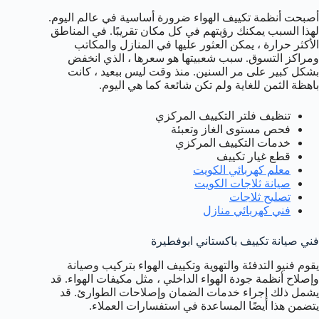
أصبحت أنظمة تكييف الهواء ضرورة أساسية في عالم اليوم.
لهذا السبب يمكنك رؤيتهم في كل مكان تقريبًا. في المناطق
الأكثر حرارة ، يمكن العثور عليها في المنازل والمكاتب
ومراكز التسوق. سبب شعبيتها هو سعرها ، الذي انخفض
بشكل كبير على مر السنين. منذ وقت ليس ببعيد ، كانت
باهظة الثمن للغاية ولم تكن شائعة كما هي اليوم.
تنظيف فلتر التكييف المركزي
فحص مستوى الغاز وتعبئة
خدمات التكييف المركزي
قطع غيار تكييف
معلم كهربائي الكويت
صيانة ثلاجات الكويت
تصليح ثلاجات
فني كهربائي منازل
فني صيانة تكييف باكستاني ابوفطيرة
يقوم فنيو التدفئة والتهوية وتكييف الهواء بتركيب وصيانة
وإصلاح أنظمة جودة الهواء الداخلي ، مثل مكيفات الهواء. قد
يشمل ذلك إجراء خدمات الضمان وإصلاحات الطوارئ. قد
يتضمن هذا أيضًا المساعدة في استفسارات العملاء.