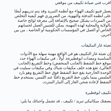
اقرب فني صيانة تكييف من موقعي
يعمل فنيو تكييف الهواء مع أنظمة التبريد وقد يتم تدريبهم أيضًا
على أنظمة التدفئة والتهوية. من الضروري فهم كيفية التخلص
من المبردات بشكل صحيح بالإضافة إلى معرفة لوائح خاصة
بالولاية والمحلية لهذه المهمة. يمكن للفنيين العمل لحسابهم
الخاص أو العمل في المؤسسات الحكومية أو الخاصة ، من بين
آخرين.
تعبئة غاز المكيفات
إن تعبئة غاز التكييف هو في الواقع مهمة سهلة مع الأدوات
المناسبة ومعدات ابوفطيرةة. أولاً ، في مكيفات الهواء حدد
موقع خط الشفط (الجانب المنخفض) وخط التفريغ (الجانب
العالي). تقع هذه خلف مكيفات شباك وفي مكيفات سبليت في
الوحدة الخارجية يقع خط الشفط فوق خط التفريغ وهو بارد
الملمس بينما يكون خط التفريغ دافئًا عند اللمس. يستخدم خط
الشفط لإعادة شحن الغاز إلى التيار المتردد.
تكييف ابوفطيرة
بصفتك ميكانيكي تبريد / تكييف ، قد تشمل واجباتك ما يلي: