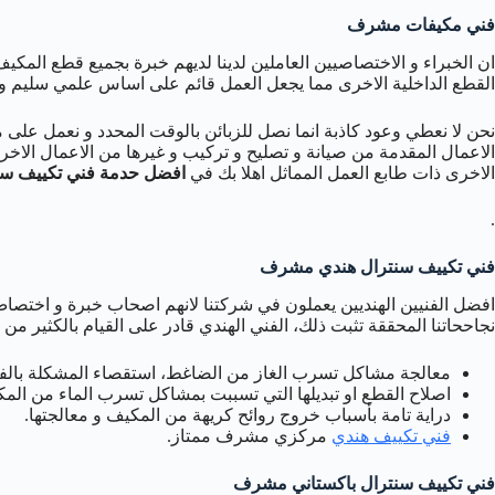
فني مكيفات مشرف
ان الخبراء و الاختصاصيين العاملين لدينا لديهم خبرة بجميع قطع الم
القطع الداخلية الاخرى مما يجعل العمل قائم على اساس علمي سليم و 
نحن لا نعطي وعود كاذبة انما نصل للزبائن بالوقت المحدد و نعمل على 
الاعمال المقدمة من صيانة و تصليح و تركيب و غيرها من الاعمال الاخر
الاخرى ذات طابع العمل المماثل اهلا بك في
افضل حدمة فني تكييف سنترا
.
فني تكييف سنترال هندي مشرف
افضل الفنيين الهنديين يعملون في شركتنا لانهم اصحاب خبرة و اختصاص ب
نجاححاتنا المحققة تثبت ذلك، الفني الهندي قادر على القيام بالكثير من 
معالجة مشاكل تسرب الغاز من الضاغط، استقصاء المشكلة بالفحص
اصلاح القطع او تبديلها التي تسببت بمشاكل تسرب الماء من الم
دراية تامة بأسباب خروج روائح كريهة من المكيف و معالجتها.
فني تكييف هندي
مركزي مشرف ممتاز.
فني تكييف سنترال باكستاني مشرف