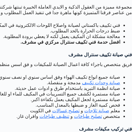
مجموعة مميزة من العقول الذكية و الايدي العاملة الخبيرة تبنتها شركتنا
من عناصر فرقنا المتميزة كونها ماهرة جدا في تنفيذ العمل المطلوب و
فني تكييف باكستاني لصيانة واصلاح اللوحات الالكترونية في الم
ضبط درجات الحرارة بالحد المطلوب.
معالجة مشكلة ان المكيف يعمل لكنه لا يعطي برودة المطلوبة.
افضل حدمة فني تكييف سنترال مركزي في مشرف.
فني صيانة تكييف سنترال مشرف
فريق متخصص باجراء كافة اعمال الصيانة للمكيفات و فق اسس منظمة
صيانة جميع انواع تكييف الهواء وفق اساس سنوي او نصف سنوي
صيانة وحدات تكييف
مدمجة و منفصلة.
صيانة انظمة التبريد باستخدام طرق و ادوات عمل حديثة.
صيانة مستمرة لكشف جميع التسريبات في المكيف للماء او للغاز
صيانة مستمرة لجعل المكيف يعمل بكفاءة اكبر.
فحص كمية الغاز و ضبطها بالمعدل المناسب.
معلم
صيانة ثلاجات
و
تصليح غسالات
في الكويت
متخصص
تصليح طباخات
و
تنظيف طباخات
وافران غاز.
فني تركيب مكيفات مشرف