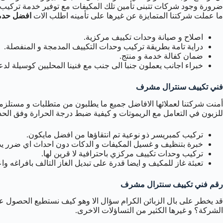
ضرورة وجود شركات تتبنى تأمين تلك المكيفات مع توفير خدمة تركيب 
ما عملت شركتنا المتمايزة عن غيرها على تأمينه اطلب الات
افضل حدم
اصلاح و صيانة وحدات تكييف مركزية.
دراية تامة بطريقة تركيب وحدات التكييف المدمجة و المنفصلة.
ضمان كفالة خدمة و منتج.
خبراء اجانب يعملون جنبا الى جنب مع فنينا المحليين كوسيلة لدعم
فني تكييف سنترال مشرف
أمنت شركتنا لعملائها الافاضل جميع ما يطلبون من متطلبات و مستلزما
للزبون في التعامل مع الريموتات و كيفية ضبط درجة الحرارة وفق الح
تركيب كمبريسر ذو نوعية تم انتقاؤها من افضل مايكون.
خبرة بتنظيف و غسيل المكيفات و الدكات دون احداث اي ضرر يذ
تركيب وحدات تكييف مركزي باحترافية لا قرين لها.
تعبئة غاز للمكيف و ايضا قدرة على تبديل الغاز التالف بافراغه واعا
رقم فني تكييف سنترال مشرف
قد يخطر على بال الزبائن الكرام سؤال الا وهو كيف نستطيع الحصول 
الشركة؟ و غيرها الكثير من التساؤلات الاخرى.