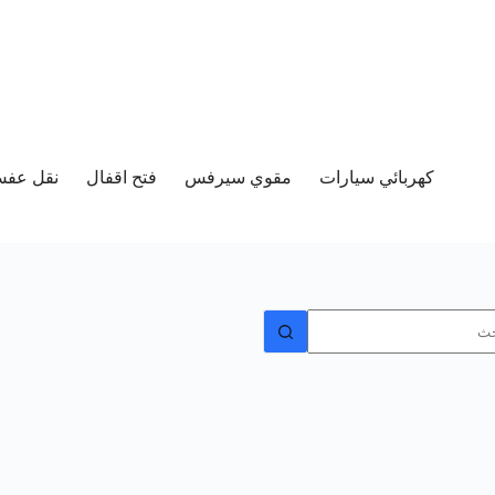
كهربائي سيارات
مقوي سيرفس
فتح اقفال
نقل عفش 