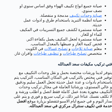
صيانة جميع انواع تكييف الهواء وفق اساس سنوي او
نصف سنوي.
صيانة وحدات تكييف
مدمجة و منفصلة.
صيانة انظمة التبريد باستخدام طرق و ادوات عمل
حديثة.
صيانة مستمرة لكشف جميع التسريبات في المكيف
للماء او للغاز.
صيانة مستمرة لجعل المكيف يعمل بكفاءة اكبر.
فحص كمية الغاز و ضبطها بالمعدل المناسب.
معلم
صيانة ثلاجات
و
تصليح غسالات
في الكويت
متخصص
تصليح طباخات
و
تنظيف طباخات
وافران غاز.
فني تركيب مكيفات سعد العبدالله
يتوفر لدينا ورشات مختصة بحمل و نقل وحدات التكييف مع
توفير فني مختص بالتركيب في المكان المناسب، التركيب يتم
باستخدام بأدوات و عدة عمل حديثة تجعل العمل سليم ودقيق
و عالي المستوى، ورشاتنا العاملة في مجال تركيب وحدات
التكييف مجهزة بعدة عمل كاملة فقط اتصل و اطلب ورشة و
لا تكلف نفسك عناءا غير ذلك، تركيب سريع و فوري و يتم على
مدار اليوم و في جميع ايام الاسبوعتفضلو بزيارة موقع
افضل
حدمة فني تكييف سنترال مركزي في سعد العبدالله.