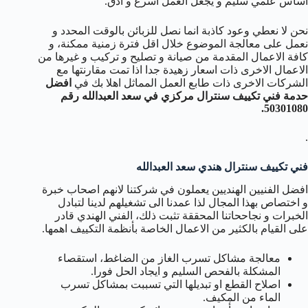
اساس علمي سليم و يجعل العمل اسرع و ادق.
نحن لا نعطي وعود كاذبة انما نصل للزبائن بالوقت المحدد و
نعمل على معالجة الموضوع خلال اقل فترة زمنية ممكنة، و
كافة الاعمال المقدمة من صيانة و تصليح و تركيب و غيرها من
الاعمال الاخرى ذات اسعار زهيدة جدا اذا تمت مقارنتها مع
الشركات الاخرى ذات طابع العمل المماثل اهلا بك في
افضل
حدمة فني تكييف سنترال مركزي في سعد العبدالله رقم
50301080.
.
فني تكييف سنترال هندي سعد العبدالله
افضل الفنيين الهنديين يعملون في شركتنا لانهم اصحاب خبرة
و اختصاص بهذا المجال لذا عمدنا الى تشغيلهم لدينا لتبادل
الخبرات و نجاححاتنا المحققة تثبت ذلك، الفني الهندي قادر
على القيام بالكثير من الاعمال الخاصة بأنظمة التكييف اهمها.
معالجة مشاكل تسرب الغاز من الضاغط، استقصاء
المشكلة بالفحص السليم و ايجاد الحل فورا.
اصلاح القطع او تبديلها التي تسببت بمشاكل تسرب
الماء من المكيف.