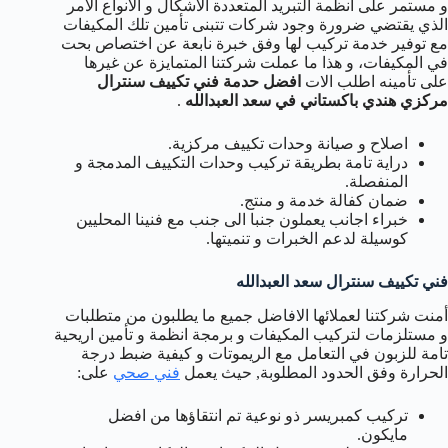
و مستمر على انظمة التبريد المتعددة الاشكال و الانواع الامر
الذي يقتضي ضرورة وجود شركات تتبنى تأمين تلك المكيفات
مع توفير خدمة تركيب لها وفق خبرة نابعة عن اختصاص بحت
في المكيفات، و هذا ما عملت شركتنا المتمايزة عن غيرها
على تأمينه اطلب الات
افضل حدمة فني تكييف سنترال
مركزي هندي باكستاني في سعد العبدالله
.
اصلاح و صيانة وحدات تكييف مركزية.
دراية تامة بطريقة تركيب وحدات التكييف المدمجة و
المنفصلة.
ضمان كفالة خدمة و منتج.
خبراء اجانب يعملون جنبا الى جنب مع فنينا المحليين
كوسيلة لدعم الخبرات و تنميتها.
فني تكييف سنترال سعد العبدالله
أمنت شركتنا لعملائها الافاضل جميع ما يطلبون من متطلبات
و مستلزمات لتركيب المكيفات و برمجة انظمة و تأمين اريحية
تامة للزبون في التعامل مع الريموتات و كيفية ضبط درجة
الحرارة وفق الحدود المطلوبة, حيث يعمل
فني صحي
على:
تركيب كمبريسر ذو نوعية تم انتقاؤها من افضل
مايكون.