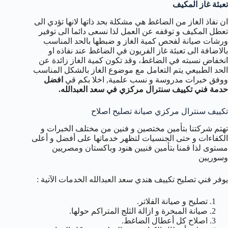
تعبئة غاز المكيف
ان نفاذ الغاز من الضاغط هي مشكلة بحد ذاتها لانها تؤدي الى
تعطل المكيف و توقفه عن العمل لذا نسعى دائما الى توفير
ورشات صيانة لفحص كمية الغاز و ضبطها بالحد المناسب
بالاضافة الى تعبئة غاز الفريون في الضاغط عند نفاذه او
انخفاض نسبته في الضاغط، وقد تكون كمية الغاز زائدة عن
الحد الطبيعي يتم التعامل مع موضوع الغاز بالشكل المناسب
ووفق خبرات مدروسة و نسب علمية, اخلا بكم قي
افضل
حدمة فني تكييف سنترال مركزي في سعد العبدالله.
تكييف سنترال مركزي صيانة تصليح اصلاح
تهتم شركتنا بتأمين مختصين و فنين من مختلف الخبرات و
الكفاءات و حتى الجنسيات لتظهر خدماتها على أفضل و أعلى
مستوى لذا قمنا بتأمين فنيين هنود وباكستان ومصريين
وسوريين
يوفر فني تصليح تكييف هندي سعد العبدالله الخدمات الآتية :
تصليح و صيانة الفلاتر.
صيانة المبخرة و ازالة الثلج المتراكم حولها.
اصلاح كل أعطال الضاغط.