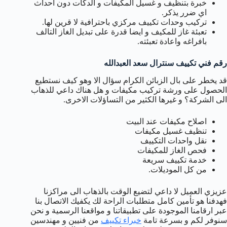
خبرة بتنظيف و غسيل المكيفات و الدكات دون احداث
اي ضرر يذكر.
تركيب وحدات تكييف مركزي باحترافية لا قرين لها.
تعبئة غاز للمكيف و ايضا قدرة على تبديل الغاز التالف
بافراغه واعادة تعبئته.
رقم فني تكييف سنترال سعد العبدالله
قد يخطر على بال الزبائن الكرام سؤال الا وهو كيف نستطيع
الحصول على ورشة تركيب مكيفات و هل هناك داعي للذهاب
الى الشركة؟ و غيرها الكثير من التساؤلات الاخرى.
اصلاح مكيفات عند البيت
تنظيف غسيل مكيفات
نقل واحدات التكييف
فحص الغاز للمكيفات
خدمة تكييف سريعة
من كل الموديلات.
عزيزي العميل لا داعي لتضيع الوقت بالذهاب الى مراكزنا
فهدفنا هو تأمين كامل متطلبات الراحة لك يكفيك الاتصال بنا
عبر ارقامنا الموجودة على تطبيقاتنا و مواقعنا الرسمية و نحن
سنوفر لكم و بسرعة تامة
خبراء تكييف
من فنيين و مهندسين