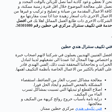
نحن لا نعطي وعود كاذبة انما نصل للزبائن بالوقت المحدد و
نعمل على معالجة الموضوع خلال اقل فترة زمنية ممكنة، و
كافة الاعمال المقدمة من صيانة و تصليح و تركيب و غيرها من
الاعمال الاخرى ذات اسعار زهيدة جدا اذا تمت مقارنتها مع
الشركات الاخرى ذات طابع العمل المماثل اهلا بك في
افضل
حدمة فني تكييف سنترال مركزي في حطين رقم 50301080.
.
فني تكييف سنترال هندي حطين
افضل الفنيين الهنديين يعملون في شركتنا لانهم اصحاب خبرة
و اختصاص بهذا المجال لذا عمدنا الى تشغيلهم لدينا لتبادل
الخبرات و نجاححاتنا المحققة تثبت ذلك، الفني الهندي قادر
على القيام بالكثير من الاعمال الخاصة بأنظمة التكييف اهمها.
معالجة مشاكل تسرب الغاز من الضاغط، استقصاء
المشكلة بالفحص السليم و ايجاد الحل فورا.
اصلاح القطع او تبديلها التي تسببت بمشاكل تسرب
الماء من المكيف.
دراية تامة بأسباب خروج روائح كريهة من المكيف و
معالجتها.
فني تكييف هندي
مركزي حطين ممتاز.