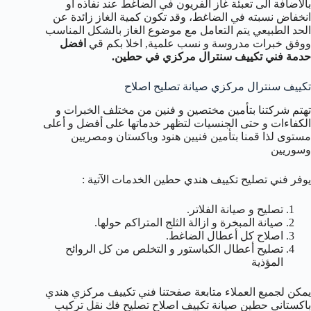
بالاضافة الى تعبئة غاز الفريون في الضاغط عند نفاذه او
انخفاض نسبته في الضاغط، وقد تكون كمية الغاز زائدة عن
الحد الطبيعي يتم التعامل مع موضوع الغاز بالشكل المناسب
ووفق خبرات مدروسة و نسب علمية, اخلا بكم قي
افضل
حدمة فني تكييف سنترال مركزي في حطين.
تكييف سنترال مركزي صيانة تصليح اصلاح
تهتم شركتنا بتأمين مختصين و فنين من مختلف الخبرات و
الكفاءات و حتى الجنسيات لتظهر خدماتها على أفضل و أعلى
مستوى لذا قمنا بتأمين فنيين هنود وباكستان ومصريين
وسوريين
يوفر فني تصليح تكييف هندي حطين الخدمات الآتية :
تصليح و صيانة الفلاتر.
صيانة المبخرة و ازالة الثلج المتراكم حولها.
اصلاح كل أعطال الضاغط.
تصليح أعطال الكباستور و التخلص من كل الروائح
المؤذية
يمكن لجميع العملاء متابعة صفحتنا فني تكييف مركزي هندي
باكستاني حطين صيانة تكييف اصلاح تصليح فك نقل تركيب