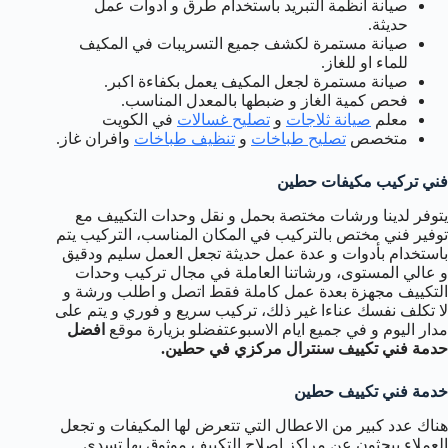
صيانة انظمة التبريد باستخدام طرق و ادوات عمل
حديثة.
صيانة مستمرة لكشف جميع التسريبات في المكيف
للماء او للغاز.
صيانة مستمرة لجعل المكيف يعمل بكفاءة اكبر.
فحص كمية الغاز و ضبطها بالمعدل المناسب.
معلم
صيانة ثلاجات
و
تصليح غسالات
في الكويت
متخصص
تصليح طباخات
و
تنظيف طباخات
وافران غاز.
فني تركيب مكيفات حطين
يتوفر لدينا ورشات مختصة بحمل و نقل وحدات التكييف مع
توفير فني مختص بالتركيب في المكان المناسب، التركيب يتم
باستخدام بأدوات و عدة عمل حديثة تجعل العمل سليم ودقيق
و عالي المستوى، ورشاتنا العاملة في مجال تركيب وحدات
التكييف مجهزة بعدة عمل كاملة فقط اتصل و اطلب ورشة و
لا تكلف نفسك عناءا غير ذلك، تركيب سريع و فوري و يتم على
مدار اليوم و في جميع ايام الاسبوعتفضلو بزيارة موقع
افضل
حدمة فني تكييف سنترال مركزي في حطين.
خدمة فني تكييف حطين
هناك عدد كبير من الاعطال التي تتعرض لها المكيفات و تجعل
العملاء يبحثون عن مراكز اصلاح التكييف موثوق بها تسدي