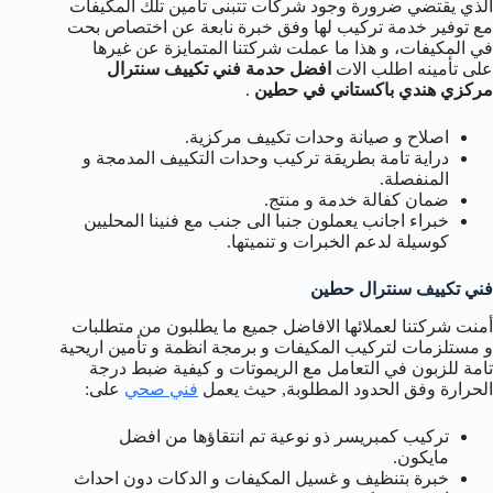
الذي يقتضي ضرورة وجود شركات تتبنى تأمين تلك المكيفات
مع توفير خدمة تركيب لها وفق خبرة نابعة عن اختصاص بحت
في المكيفات، و هذا ما عملت شركتنا المتمايزة عن غيرها
على تأمينه اطلب الات
افضل حدمة فني تكييف سنترال
مركزي هندي باكستاني في حطين
.
اصلاح و صيانة وحدات تكييف مركزية.
دراية تامة بطريقة تركيب وحدات التكييف المدمجة و
المنفصلة.
ضمان كفالة خدمة و منتج.
خبراء اجانب يعملون جنبا الى جنب مع فنينا المحليين
كوسيلة لدعم الخبرات و تنميتها.
فني تكييف سنترال حطين
أمنت شركتنا لعملائها الافاضل جميع ما يطلبون من متطلبات
و مستلزمات لتركيب المكيفات و برمجة انظمة و تأمين اريحية
تامة للزبون في التعامل مع الريموتات و كيفية ضبط درجة
الحرارة وفق الحدود المطلوبة, حيث يعمل
فني صحي
على:
تركيب كمبريسر ذو نوعية تم انتقاؤها من افضل
مايكون.
خبرة بتنظيف و غسيل المكيفات و الدكات دون احداث