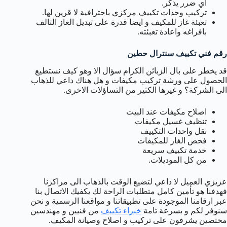
اي ضرر يذكر.
تركيب وحدات تكييف مركزي باحترافية لا قرين لها.
تعبئة غاز للمكيف و ايضا قدرة على تبديل الغاز التالف
بافراغه واعادة تعبئته.
رقم فني تكييف سنترال حطين
قد يخطر على بال الزبائن الكرام سؤال الا وهو كيف نستطيع
الحصول على ورشة تركيب مكيفات و هل هناك داعي للذهاب
الى الشركة؟ و غيرها الكثير من التساؤلات الاخرى.
اصلاح مكيفات عند البيت
تنظيف غسيل مكيفات
نقل واحدات التكييف
فحص الغاز للمكيفات
خدمة تكييف سريعة
من كل الموديلات.
عزيزي العميل لا داعي لتضيع الوقت بالذهاب الى مراكزنا
فهدفنا هو تأمين كامل متطلبات الراحة لك يكفيك الاتصال بنا
عبر ارقامنا الموجودة على تطبيقاتنا و مواقعنا الرسمية و نحن
سنوفر لكم و بسرعة تامة
خبراء تكييف
من فنيين و مهندسين
مختصين يشرفون على تركيب و اصلاح وصيانة المكيف.