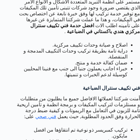
مستمر على انظمة التبريد المتعددة الاشكال و الانواع الامر
الذي يقتضي ضرورة وجود شركات تتبنى تأمين تلك المكيفات
مع توفير خدمة تركيب لها وفق خبرة نابعة عن اختصاص بحت
في المكيفات، و هذا ما عملت شركتنا المتمايزة عن غيرها
على تأمينه اطلب الات
افضل حدمة فني تكييف سنترال
مركزي هندي باكستاني في الضباعية
.
اصلاح و صيانة وحدات تكييف مركزية.
دراية تامة بطريقة تركيب وحدات التكييف المدمجة و
المنفصلة.
ضمان كفالة خدمة و منتج.
خبراء اجانب يعملون جنبا الى جنب مع فنينا المحليين
كوسيلة لدعم الخبرات و تنميتها.
فني تكييف سنترال الضباعية
أمنت شركتنا لعملائها الافاضل جميع ما يطلبون من متطلبات
و مستلزمات لتركيب المكيفات و برمجة انظمة و تأمين اريحية
تامة للزبون في التعامل مع الريموتات و كيفية ضبط درجة
الحرارة وفق الحدود المطلوبة, حيث يعمل
فني صحي
على:
تركيب كمبريسر ذو نوعية تم انتقاؤها من افضل
مايكون.