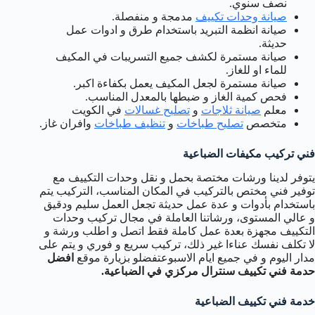
نصف سنوي.
صيانة وحدات تكييف
مدمجة و منفصلة.
صيانة انظمة التبريد باستخدام طرق و ادوات عمل
حديثة.
صيانة مستمرة لكشف جميع التسريبات في المكيف
للماء او للغاز.
صيانة مستمرة لجعل المكيف يعمل بكفاءة اكبر.
فحص كمية الغاز و ضبطها بالمعدل المناسب.
معلم
صيانة ثلاجات
و
تصليح غسالات
في الكويت
متخصص
تصليح طباخات
و
تنظيف طباخات
وافران غاز.
فني تركيب مكيفات الضباعية
يتوفر لدينا ورشات مختصة بحمل و نقل وحدات التكييف مع
توفير فني مختص بالتركيب في المكان المناسب، التركيب يتم
باستخدام بأدوات و عدة عمل حديثة تجعل العمل سليم ودقيق
و عالي المستوى، ورشاتنا العاملة في مجال تركيب وحدات
التكييف مجهزة بعدة عمل كاملة فقط اتصل و اطلب ورشة و
لا تكلف نفسك عناءا غير ذلك، تركيب سريع و فوري و يتم على
مدار اليوم و في جميع ايام الاسبوعتفضلو بزيارة موقع
افضل
حدمة فني تكييف سنترال مركزي في الضباعية.
خدمة فني تكييف الضباعية