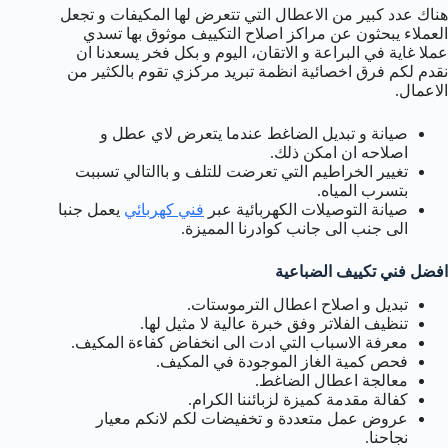
هناك عدد كبير من الاعطال التي تتعرض لها المكيفات و تجعل
العملاء يبحثون عن مراكز اصلاح التكييف موثوق بها تسدي
عملا غاية في البراعة و الاتقان، اليوم و بكل فخر يسعدنا ان
نقدم لكم فرق اخصائية انظمة تبريد مركزي تقوم بالكثير من
الاعمال.
صيانة و تبديل الضاغط عندما يتعرض لاي عطل و
اصلاحه ان امكن ذلك.
تغيير الخراطيم التي تعرضت للتلف و باالتالي تسببت
بتسرب المياه.
صيانة التوصيلات الكهربائية عبر
فني كهربائي
يعمل جنبا
الى جنب الى جانب كوادرنا المميزة.
افضل فني تكييف الضباعية
تبديل و اصلاح اعطال الترموستات.
تنظيف الفلاتر وفق خبرة عالية لا مثيل لها.
معرفة الاسباب التي ادت الى انخفاض كفاءة المكيف.
فحص كمية الغاز الموجودة في المكيف.
معالجة اعطال الضاغط.
كفالة مقدمة كميزة لزبائننا الكرام.
عروض عمل متعددة و تخفيضات لكم لانكم معيار
نجاحنا.