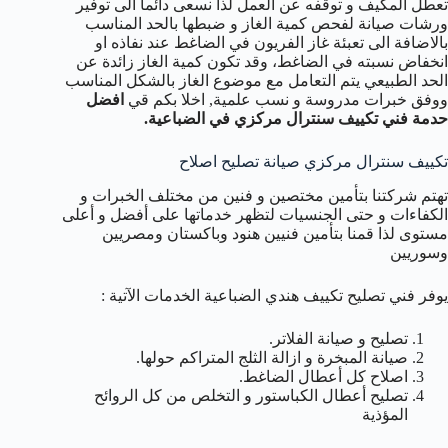
تعطل المكيف و توقفه عن العمل لذا نسعى دائما الى توفير
ورشات صيانة لفحص كمية الغاز و ضبطها بالحد المناسب
بالاضافة الى تعبئة غاز الفريون في الضاغط عند نفاذه او
انخفاض نسبته في الضاغط، وقد تكون كمية الغاز زائدة عن
الحد الطبيعي يتم التعامل مع موضوع الغاز بالشكل المناسب
ووفق خبرات مدروسة و نسب علمية, اخلا بكم قي
افضل
حدمة فني تكييف سنترال مركزي في الضباعية.
تكييف سنترال مركزي صيانة تصليح اصلاح
تهتم شركتنا بتأمين مختصين و فنين من مختلف الخبرات و
الكفاءات و حتى الجنسيات لتظهر خدماتها على أفضل و أعلى
مستوى لذا قمنا بتأمين فنيين هنود وباكستان ومصريين
وسوريين
يوفر فني تصليح تكييف هندي الضباعية الخدمات الآتية :
تصليح و صيانة الفلاتر.
صيانة المبخرة و ازالة الثلج المتراكم حولها.
اصلاح كل أعطال الضاغط.
تصليح أعطال الكباستور و التخلص من كل الروائح
المؤذية