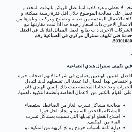
نحن لا نعطي وعود كاذبة انما نصل للزبائن بالوقت المحدد و
نعمل على معالجة الموضوع خلال اقل فترة زمنية ممكنة، و
كافة الاعمال المقدمة من صيانة و تصليح و تركيب و غيرها من
الاعمال الاخرى ذات اسعار زهيدة جدا اذا تمت مقارنتها مع
الشركات الاخرى ذات طابع العمل المماثل اهلا بك في
افضل
حدمة فني تكييف سنترال مركزي في الضباعية رقم
50301080.
.
فني تكييف سنترال هندي الضباعية
افضل الفنيين الهنديين يعملون في شركتنا لانهم اصحاب خبرة
و اختصاص بهذا المجال لذا عمدنا الى تشغيلهم لدينا لتبادل
الخبرات و نجاححاتنا المحققة تثبت ذلك، الفني الهندي قادر
على القيام بالكثير من الاعمال الخاصة بأنظمة التكييف اهمها.
معالجة مشاكل تسرب الغاز من الضاغط، استقصاء
المشكلة بالفحص السليم و ايجاد الحل فورا.
اصلاح القطع او تبديلها التي تسببت بمشاكل تسرب
الماء من المكيف.
دراية تامة بأسباب خروج روائح كريهة من المكيف و