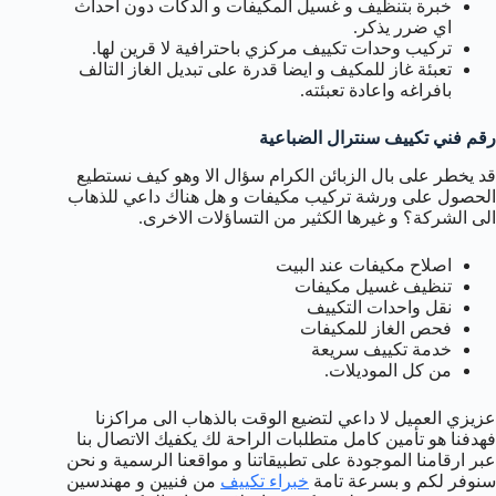
خبرة بتنظيف و غسيل المكيفات و الدكات دون احداث
اي ضرر يذكر.
تركيب وحدات تكييف مركزي باحترافية لا قرين لها.
تعبئة غاز للمكيف و ايضا قدرة على تبديل الغاز التالف
بافراغه واعادة تعبئته.
رقم فني تكييف سنترال الضباعية
قد يخطر على بال الزبائن الكرام سؤال الا وهو كيف نستطيع
الحصول على ورشة تركيب مكيفات و هل هناك داعي للذهاب
الى الشركة؟ و غيرها الكثير من التساؤلات الاخرى.
اصلاح مكيفات عند البيت
تنظيف غسيل مكيفات
نقل واحدات التكييف
فحص الغاز للمكيفات
خدمة تكييف سريعة
من كل الموديلات.
عزيزي العميل لا داعي لتضيع الوقت بالذهاب الى مراكزنا
فهدفنا هو تأمين كامل متطلبات الراحة لك يكفيك الاتصال بنا
عبر ارقامنا الموجودة على تطبيقاتنا و مواقعنا الرسمية و نحن
سنوفر لكم و بسرعة تامة
خبراء تكييف
من فنيين و مهندسين