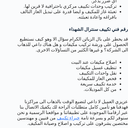
اي ضرر يذكر.
تركيب وحدات تكييف مركزي باحترافية لا قرين لها.
تعبئة غاز للمكيف و ايضا قدرة على تبديل الغاز التالف
بافراغه واعادة تعبئته.
رقم فني تكييف سنترال الشهداء
قد يخطر على بال الزبائن الكرام سؤال الا وهو كيف نستطيع
الحصول على ورشة تركيب مكيفات و هل هناك داعي للذهاب
الى الشركة؟ و غيرها الكثير من التساؤلات الاخرى.
اصلاح مكيفات عند البيت
تنظيف غسيل مكيفات
نقل واحدات التكييف
فحص الغاز للمكيفات
خدمة تكييف سريعة
من كل الموديلات.
عزيزي العميل لا داعي لتضيع الوقت بالذهاب الى مراكزنا
فهدفنا هو تأمين كامل متطلبات الراحة لك يكفيك الاتصال بنا
عبر ارقامنا الموجودة على تطبيقاتنا و مواقعنا الرسمية و نحن
سنوفر لكم و بسرعة تامة
خبراء تكييف
من فنيين و مهندسين
مختصين يشرفون على تركيب و اصلاح وصيانة المكيف.