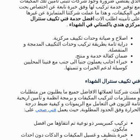
الذي يقتضي ضرورة وجود شركات تتبنى تأمين تلك المكيفات
مع توفير خدمة تركيب لها وفق خبرة نابعة عن اختصاص بحت
في المكيفات، و هذا ما عملت شركتنا المتمايزة عن غيرها
على تأمينه اطلب الات
افضل حدمة فني تكييف سنترال
مركزي هندي باكستاني في الشهداء
.
اصلاح و صيانة وحدات تكييف مركزية.
دراية تامة بطريقة تركيب وحدات التكييف المدمجة و
المنفصلة.
ضمان كفالة خدمة و منتج.
خبراء اجانب يعملون جنبا الى جنب مع فنينا المحليين
كوسيلة لدعم الخبرات و تنميتها.
فني تكييف سنترال الشهداء
أمنت شركتنا لعملائها الافاضل جميع ما يطلبون من متطلبات
و مستلزمات لتركيب المكيفات و برمجة انظمة و تأمين اريحية
تامة للزبون في التعامل مع الريموتات و كيفية ضبط درجة
الحرارة وفق الحدود المطلوبة, حيث يعمل
فني صحي
على:
تركيب كمبريسر ذو نوعية تم انتقاؤها من افضل
مايكون.
خبرة بتنظيف و غسيل المكيفات و الدكات دون احداث