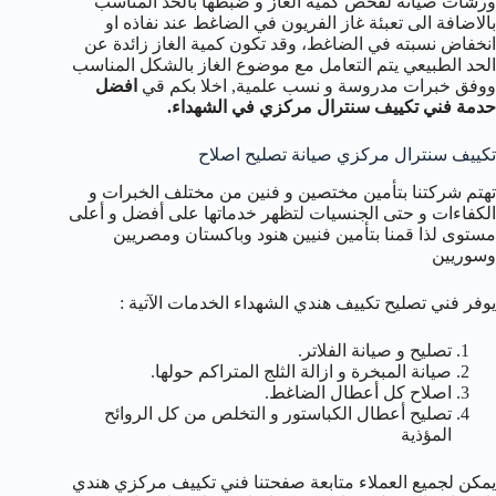
ورشات صيانة لفحص كمية الغاز و ضبطها بالحد المناسب
بالاضافة الى تعبئة غاز الفريون في الضاغط عند نفاذه او
انخفاض نسبته في الضاغط، وقد تكون كمية الغاز زائدة عن
الحد الطبيعي يتم التعامل مع موضوع الغاز بالشكل المناسب
ووفق خبرات مدروسة و نسب علمية, اخلا بكم قي
افضل
حدمة فني تكييف سنترال مركزي في الشهداء.
تكييف سنترال مركزي صيانة تصليح اصلاح
تهتم شركتنا بتأمين مختصين و فنين من مختلف الخبرات و
الكفاءات و حتى الجنسيات لتظهر خدماتها على أفضل و أعلى
مستوى لذا قمنا بتأمين فنيين هنود وباكستان ومصريين
وسوريين
يوفر فني تصليح تكييف هندي الشهداء الخدمات الآتية :
تصليح و صيانة الفلاتر.
صيانة المبخرة و ازالة الثلج المتراكم حولها.
اصلاح كل أعطال الضاغط.
تصليح أعطال الكباستور و التخلص من كل الروائح
المؤذية
يمكن لجميع العملاء متابعة صفحتنا فني تكييف مركزي هندي