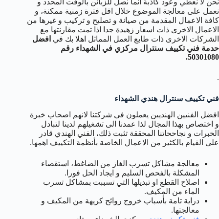
نحن لا نعطي وعود كاذبة انما نصل للزبائن بالوقت المحدد و
نعمل على معالجة الموضوع خلال اقل فترة زمنية ممكنة، و
كافة الاعمال المقدمة من صيانة و تصليح و تركيب و غيرها من
الاعمال الاخرى ذات اسعار زهيدة جدا اذا تمت مقارنتها مع
الشركات الاخرى ذات طابع العمل المماثل اهلا بك في
افضل
حدمة فني تكييف سنترال مركزي في الشهداء رقم
50301080.
.
فني تكييف سنترال هندي الشهداء
افضل الفنيين الهنديين يعملون في شركتنا لانهم اصحاب خبرة
و اختصاص بهذا المجال لذا عمدنا الى تشغيلهم لدينا لتبادل
الخبرات و نجاححاتنا المحققة تثبت ذلك، الفني الهندي قادر
على القيام بالكثير من الاعمال الخاصة بأنظمة التكييف اهمها.
معالجة مشاكل تسرب الغاز من الضاغط، استقصاء
المشكلة بالفحص السليم و ايجاد الحل فورا.
اصلاح القطع او تبديلها التي تسببت بمشاكل تسرب
الماء من المكيف.
دراية تامة بأسباب خروج روائح كريهة من المكيف و
معالجتها.