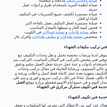
صيانة وحدات تكييف
مدمجة و منفصلة.
صيانة انظمة التبريد باستخدام طرق و ادوات عمل
حديثة.
صيانة مستمرة لكشف جميع التسريبات في المكيف
للماء او للغاز.
صيانة مستمرة لجعل المكيف يعمل بكفاءة اكبر.
فحص كمية الغاز و ضبطها بالمعدل المناسب.
معلم
صيانة ثلاجات
و
تصليح غسالات
في الكويت
متخصص
تصليح طباخات
و
تنظيف طباخات
وافران غاز.
فني تركيب مكيفات الشهداء
يتوفر لدينا ورشات مختصة بحمل و نقل وحدات التكييف مع
توفير فني مختص بالتركيب في المكان المناسب، التركيب يتم
باستخدام بأدوات و عدة عمل حديثة تجعل العمل سليم ودقيق
و عالي المستوى، ورشاتنا العاملة في مجال تركيب وحدات
التكييف مجهزة بعدة عمل كاملة فقط اتصل و اطلب ورشة و
لا تكلف نفسك عناءا غير ذلك، تركيب سريع و فوري و يتم على
مدار اليوم و في جميع ايام الاسبوعتفضلو بزيارة موقع
افضل
حدمة فني تكييف سنترال مركزي في الشهداء.
خدمة فني تكييف الشهداء
هناك عدد كبير من الاعطال التي تتعرض لها المكيفات و تجعل