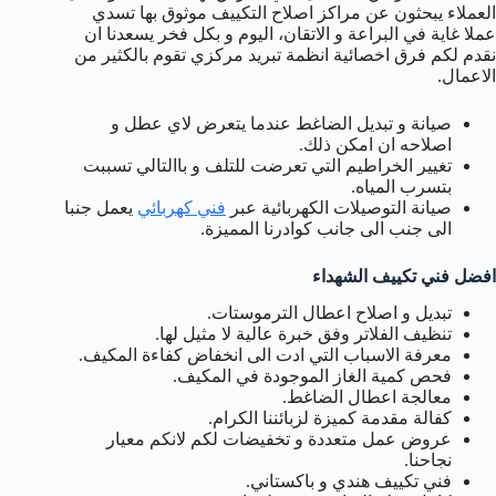
العملاء يبحثون عن مراكز اصلاح التكييف موثوق بها تسدي
عملا غاية في البراعة و الاتقان، اليوم و بكل فخر يسعدنا ان
نقدم لكم فرق اخصائية انظمة تبريد مركزي تقوم بالكثير من
الاعمال.
صيانة و تبديل الضاغط عندما يتعرض لاي عطل و
اصلاحه ان امكن ذلك.
تغيير الخراطيم التي تعرضت للتلف و باالتالي تسببت
بتسرب المياه.
صيانة التوصيلات الكهربائية عبر
فني كهربائي
يعمل جنبا
الى جنب الى جانب كوادرنا المميزة.
افضل فني تكييف الشهداء
تبديل و اصلاح اعطال الترموستات.
تنظيف الفلاتر وفق خبرة عالية لا مثيل لها.
معرفة الاسباب التي ادت الى انخفاض كفاءة المكيف.
فحص كمية الغاز الموجودة في المكيف.
معالجة اعطال الضاغط.
كفالة مقدمة كميزة لزبائننا الكرام.
عروض عمل متعددة و تخفيضات لكم لانكم معيار
نجاحنا.
فني تكييف هندي و باكستاني.