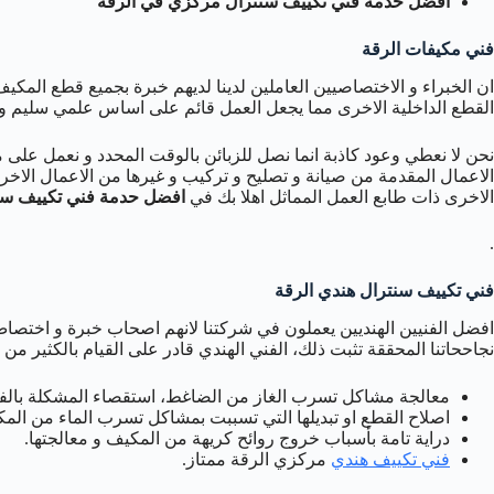
افضل حدمة فني تكييف سنترال مركزي في الرقة
فني مكيفات الرقة
ان الخبراء و الاختصاصيين العاملين لدينا لديهم خبرة بجميع قطع الم
القطع الداخلية الاخرى مما يجعل العمل قائم على اساس علمي سليم و 
نحن لا نعطي وعود كاذبة انما نصل للزبائن بالوقت المحدد و نعمل على 
الاعمال المقدمة من صيانة و تصليح و تركيب و غيرها من الاعمال الاخر
الاخرى ذات طابع العمل المماثل اهلا بك في
افضل حدمة فني تكييف سنترال 
.
فني تكييف سنترال هندي الرقة
افضل الفنيين الهنديين يعملون في شركتنا لانهم اصحاب خبرة و اختصاص ب
نجاححاتنا المحققة تثبت ذلك، الفني الهندي قادر على القيام بالكثير من 
معالجة مشاكل تسرب الغاز من الضاغط، استقصاء المشكلة بالفحص
اصلاح القطع او تبديلها التي تسببت بمشاكل تسرب الماء من الم
دراية تامة بأسباب خروج روائح كريهة من المكيف و معالجتها.
فني تكييف هندي
مركزي الرقة ممتاز.