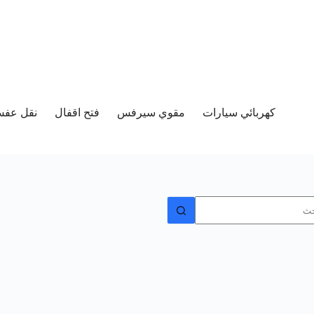
كهربائي سيارات
مقوي سيرفس
فتح اقفال
نقل عفش 