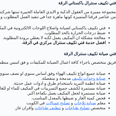
فني تكييف سنترال باكستاني الرقة
مجموعة مميزة من العقول الذكية و الايدي العاملة الخبيرة تبنتها شركتنا
من عناصر فرقنا المتميزة كونها ماهرة جدا في تنفيذ العمل المطلوب و
فني تكييف باكستاني لصيانة واصلاح اللوحات الالكترونية في الم
ضبط درجات الحرارة بالحد المطلوب.
معالجة مشكلة ان المكيف يعمل لكنه لا يعطي برودة المطلوبة.
افضل حدمة فني تكييف سنترال مركزي في الرقة.
فني صيانة تكييف سنترال الرقة
فريق متخصص باجراء كافة اعمال الصيانة للمكيفات و فق اسس منظمة
صيانة جميع انواع تكييف الهواء وفق اساس سنوي او نصف سنوي
صيانة وحدات تكييف
مدمجة و منفصلة.
صيانة انظمة التبريد باستخدام طرق و ادوات عمل حديثة.
صيانة مستمرة لكشف جميع التسريبات في المكيف للماء او للغاز
صيانة مستمرة لجعل المكيف يعمل بكفاءة اكبر.
فحص كمية الغاز و ضبطها بالمعدل المناسب.
معلم
صيانة ثلاجات
و
تصليح غسالات
في الكويت
متخصص
تصليح طباخات
و
تنظيف طباخات
وافران غاز.