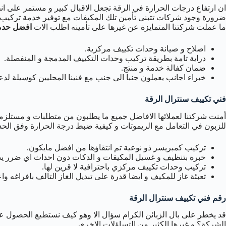
ان ارتفاع درجات الحرارة في الرقة تجعل الاقبال كبير و مستمر على انظم
ضرورة وجود شركات تتبنى تأمين تلك المكيفات مع توفير خدمة تركيب 
ما عملت شركتنا المتمايزة عن غيرها على تأمينه اطلب الات
افضل حدمة
اصلاح و صيانة وحدات تكييف مركزية.
دراية تامة بطريقة تركيب وحدات التكييف المدمجة و المنفصلة.
ضمان كفالة خدمة و منتج.
خبراء اجانب يعملون جنبا الى جنب مع فنينا المحليين كوسيلة لدعم
فني تكييف سنترال الرقة
أمنت شركتنا لعملائها الافاضل جميع ما يطلبون من متطلبات و مستلزما
للزبون في التعامل مع الريموتات و كيفية ضبط درجة الحرارة وفق الح
تركيب كمبريسر ذو نوعية تم انتقاؤها من افضل مايكون.
خبرة بتنظيف و غسيل المكيفات و الدكات دون احداث اي ضرر يذ
تركيب وحدات تكييف مركزي باحترافية لا قرين لها.
تعبئة غاز للمكيف و ايضا قدرة على تبديل الغاز التالف بافراغه واعا
رقم فني تكييف سنترال الرقة
قد يخطر على بال الزبائن الكرام سؤال الا وهو كيف نستطيع الحصول 
الشركة؟ و غيرها الكثير من التساؤلات الاخرى.