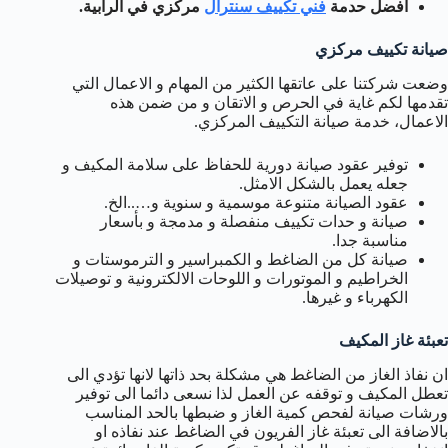
افضل حدمة
فني تكييف سنترال
مركزي في الرابية.
صيانة تكييف مركزي
وضعت شركتنا على عاتقها الكثير من المهام و الاعمال التي
تقدمها لكم غاية في الحرص و الاتقان و من ضمن هذه
الاعمال، خدمة صيانة التكييف المركزي.
توفير عقود صيانة دورية للحفاظ على سلامة المكيف و
جعله يعمل بالشكل الامثل.
عقود الصيانة متنوعة موسمية و سنوية و…..الخ.
صيانة و حدات تكييف منفصلة و مدمجة و بأسعار
مناسبة جدا.
صيانة كل من الضاغط و الكمبراسير و الترموستات و
الخراطيم و الموتورات و اللوحات الالكترونية و توصيلات
الكهرباء و غيرها.
تعبئة غاز المكيف
ان نفاذ الغاز من الضاغط هي مشكلة بحد ذاتها لانها تؤدي الى
تعطل المكيف و توقفه عن العمل لذا نسعى دائما الى توفير
ورشات صيانة لفحص كمية الغاز و ضبطها بالحد المناسب
بالاضافة الى تعبئة غاز الفريون في الضاغط عند نفاذه او