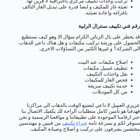
تركيب وحدات تكييف مركزي باحترافية لا قرين لها.
تعبئة غاز للمكيف و ايضا قدرة على تبديل الغاز التالف
بافراغه واعادة تعبئته.
رقم فني تكييف سنترال الرابية
قد يخطر على بال الزبائن الكرام سؤال الا وهو كيف نستطيع
الحصول على ورشة تركيب مكيفات و هل هناك داعي للذهاب
الى الشركة؟ و غيرها الكثير من التساؤلات الاخرى.
اصلاح مكيفات عند البيت
تنظيف غسيل مكيفات
نقل واحدات التكييف
فحص الغاز للمكيفات
خدمة تكييف سريعة
من كل الموديلات.
عزيزي العميل لا داعي لتضيع الوقت بالذهاب الى مراكزنا
فهدفنا هو تأمين كامل متطلبات الراحة لك يكفيك الاتصال بنا
عبر ارقامنا الموجودة على تطبيقاتنا و مواقعنا الرسمية و نحن
سنوفر لكم و بسرعة تامة
خبراء تكييف
من فنيين و مهندسين
مختصين يشرفون على تركيب و اصلاح وصيانة المكيف.