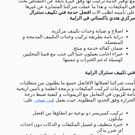
مع توفير خدمة تركيب لها وفق خبرة نابعة عن اختصاص بحت
في المكيفات، و هذا ما عملت شركتنا المتمايزة عن غيرها
على تأمينه اطلب الات
افضل حدمة فني تكييف سنترال
مركزي هندي باكستاني في الرابية
.
اصلاح و صيانة وحدات تكييف مركزية.
دراية تامة بطريقة تركيب وحدات التكييف المدمجة و
المنفصلة.
ضمان كفالة خدمة و منتج.
خبراء اجانب يعملون جنبا الى جنب مع فنينا المحليين
كوسيلة لدعم الخبرات و تنميتها.
فني تكييف سنترال الرابية
أمنت شركتنا لعملائها الافاضل جميع ما يطلبون من متطلبات
و مستلزمات لتركيب المكيفات و برمجة انظمة و تأمين اريحية
تامة للزبون في التعامل مع الريموتات و كيفية ضبط درجة
الحرارة وفق الحدود المطلوبة, حيث يعمل
فني صحي
على:
تركيب كمبريسر ذو نوعية تم انتقاؤها من افضل
مايكون.
خبرة بتنظيف و غسيل المكيفات و الدكات دون احداث
اي ضرر يذكر.