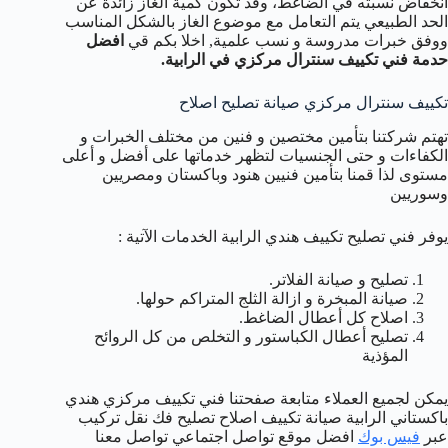
انخفاض نسبته في الضاغط، وقد تكون كمية الغاز زائدة عن
الحد الطبيعي يتم التعامل مع موضوع الغاز بالشكل المناسب
ووفق خبرات مدروسة و نسب علمية, اخلا بكم قي
افضل
حدمة فني تكييف سنترال مركزي في الرابية.
تكييف سنترال مركزي صيانة تصليح اصلاح
تهتم شركتنا بتأمين مختصين و فنين من مختلف الخبرات و
الكفاءات و حتى الجنسيات لتظهر خدماتها على أفضل و أعلى
مستوى لذا قمنا بتأمين فنيين هنود وباكستان ومصريين
وسوريين
يوفر فني تصليح تكييف هندي الرابية الخدمات الآتية :
تصليح و صيانة الفلاتر.
صيانة المبخرة و ازالة الثلج المتراكم حولها.
اصلاح كل أعطال الضاغط.
تصليح أعطال الكباستور و التخلص من كل الروائح
المؤذية
يمكن لجميع العملاء متابعة صفحتنا فني تكييف مركزي هندي
باكستاني الرابية صيانة تكييف اصلاح تصليح فك نقل تركيب
عبر
فيس بوك
افضل موقع تواصل اجتماعي تواصل معنا