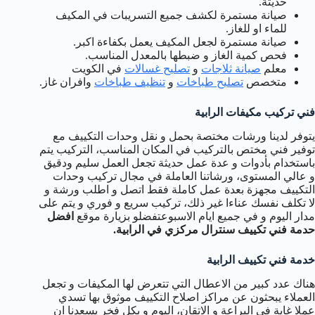
حديثة.
صيانة مستمرة لكشف جميع التسريبات في المكيف
للماء او للغاز.
صيانة مستمرة لجعل المكيف يعمل بكفاءة اكبر.
فحص كمية الغاز و ضبطها بالمعدل المناسب.
معلم
صيانة ثلاجات
و
تصليح غسالات
في الكويت
متخصص
تصليح طباخات
و
تنظيف طباخات
وافران غاز.
فني تركيب مكيفات الرابية
يتوفر لدينا ورشات مختصة بحمل و نقل وحدات التكييف مع
توفير فني مختص بالتركيب في المكان المناسب، التركيب يتم
باستخدام بأدوات و عدة عمل حديثة تجعل العمل سليم ودقيق
و عالي المستوى، ورشاتنا العاملة في مجال تركيب وحدات
التكييف مجهزة بعدة عمل كاملة فقط اتصل و اطلب ورشة و
لا تكلف نفسك عناءا غير ذلك، تركيب سريع و فوري و يتم على
مدار اليوم و في جميع ايام الاسبوعتفضلو بزيارة موقع
افضل
حدمة فني تكييف سنترال مركزي في الرابية.
خدمة فني تكييف الرابية
هناك عدد كبير من الاعطال التي تتعرض لها المكيفات و تجعل
العملاء يبحثون عن مراكز اصلاح التكييف موثوق بها تسدي
عملا غاية في البراعة و الاتقان، اليوم و بكل فخر يسعدنا ان