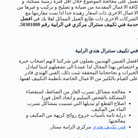
نعمل على معالجة الموضوع خلال اقل فترة زمنية ممكنة، و
كافة الاعمال المقدمة من صيانة و تصليح و تركيب و غيرها من
الاعمال الاخرى ذات اسعار زهيدة جدا اذا تمت مقارنتها مع
الشركات الاخرى ذات طابع العمل المماثل اهلا بك في
افضل
حدمة فني تكييف سنترال مركزي في الرابية رقم 50301080.
.
فني تكييف سنترال هندي الرابية
افضل الفنيين الهنديين يعملون في شركتنا لانهم اصحاب خبرة
و اختصاص بهذا المجال لذا عمدنا الى تشغيلهم لدينا لتبادل
الخبرات و نجاححاتنا المحققة تثبت ذلك، الفني الهندي قادر
على القيام بالكثير من الاعمال الخاصة بأنظمة التكييف اهمها.
معالجة مشاكل تسرب الغاز من الضاغط، استقصاء
المشكلة بالفحص السليم و ايجاد الحل فورا.
اصلاح القطع او تبديلها التي تسببت بمشاكل تسرب
الماء من المكيف.
دراية تامة بأسباب خروج روائح كريهة من المكيف و
معالجتها.
فني تكييف هندي
مركزي الرابية ممتاز.