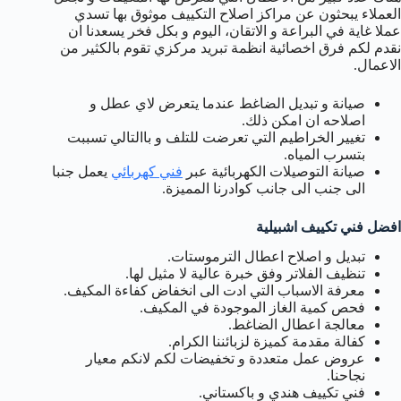
العملاء يبحثون عن مراكز اصلاح التكييف موثوق بها تسدي
عملا غاية في البراعة و الاتقان، اليوم و بكل فخر يسعدنا ان
نقدم لكم فرق اخصائية انظمة تبريد مركزي تقوم بالكثير من
الاعمال.
صيانة و تبديل الضاغط عندما يتعرض لاي عطل و
اصلاحه ان امكن ذلك.
تغيير الخراطيم التي تعرضت للتلف و باالتالي تسببت
بتسرب المياه.
صيانة التوصيلات الكهربائية عبر
فني كهربائي
يعمل جنبا
الى جنب الى جانب كوادرنا المميزة.
افضل فني تكييف اشبيلية
تبديل و اصلاح اعطال الترموستات.
تنظيف الفلاتر وفق خبرة عالية لا مثيل لها.
معرفة الاسباب التي ادت الى انخفاض كفاءة المكيف.
فحص كمية الغاز الموجودة في المكيف.
معالجة اعطال الضاغط.
كفالة مقدمة كميزة لزبائننا الكرام.
عروض عمل متعددة و تخفيضات لكم لانكم معيار
نجاحنا.
فني تكييف هندي و باكستاني.