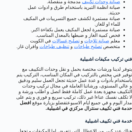
صيانة وحدات تكييف
مدمجة و منفصلة.
صيانة انظمة التبريد باستخدام طرق و ادوات عمل
حديثة.
صيانة مستمرة لكشف جميع التسريبات في المكيف
للماء او للغاز.
صيانة مستمرة لجعل المكيف يعمل بكفاءة اكبر.
فحص كمية الغاز و ضبطها بالمعدل المناسب.
معلم
صيانة ثلاجات
و
تصليح غسالات
في الكويت
متخصص
تصليح طباخات
و
تنظيف طباخات
وافران غاز.
فني تركيب مكيفات اشبيلية
يتوفر لدينا ورشات مختصة بحمل و نقل وحدات التكييف مع
توفير فني مختص بالتركيب في المكان المناسب، التركيب يتم
باستخدام بأدوات و عدة عمل حديثة تجعل العمل سليم ودقيق
و عالي المستوى، ورشاتنا العاملة في مجال تركيب وحدات
التكييف مجهزة بعدة عمل كاملة فقط اتصل و اطلب ورشة و
لا تكلف نفسك عناءا غير ذلك، تركيب سريع و فوري و يتم على
مدار اليوم و في جميع ايام الاسبوعتفضلو بزيارة موقع
افضل
حدمة فني تكييف سنترال مركزي في اشبيلية.
خدمة فني تكييف اشبيلية
هناك عدد كبير من الاعطال التي تتعرض لها المكيفات و تجعل