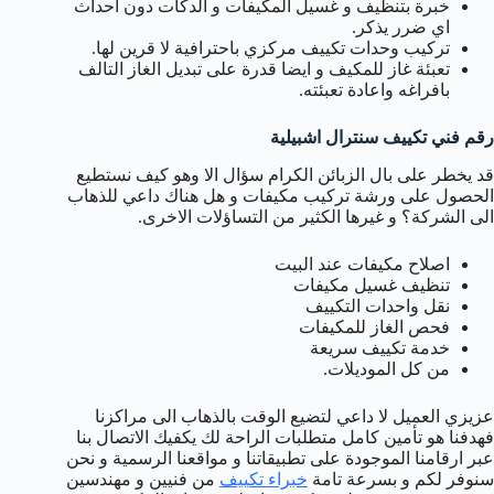
خبرة بتنظيف و غسيل المكيفات و الدكات دون احداث
اي ضرر يذكر.
تركيب وحدات تكييف مركزي باحترافية لا قرين لها.
تعبئة غاز للمكيف و ايضا قدرة على تبديل الغاز التالف
بافراغه واعادة تعبئته.
رقم فني تكييف سنترال اشبيلية
قد يخطر على بال الزبائن الكرام سؤال الا وهو كيف نستطيع
الحصول على ورشة تركيب مكيفات و هل هناك داعي للذهاب
الى الشركة؟ و غيرها الكثير من التساؤلات الاخرى.
اصلاح مكيفات عند البيت
تنظيف غسيل مكيفات
نقل واحدات التكييف
فحص الغاز للمكيفات
خدمة تكييف سريعة
من كل الموديلات.
عزيزي العميل لا داعي لتضيع الوقت بالذهاب الى مراكزنا
فهدفنا هو تأمين كامل متطلبات الراحة لك يكفيك الاتصال بنا
عبر ارقامنا الموجودة على تطبيقاتنا و مواقعنا الرسمية و نحن
سنوفر لكم و بسرعة تامة
خبراء تكييف
من فنيين و مهندسين