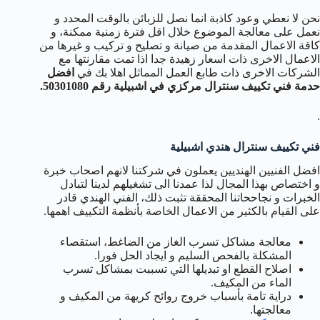
نحن لا نعطي وعود كاذبة انما نصل للزبائن بالوقت المحدد و
نعمل على معالجة الموضوع خلال اقل فترة زمنية ممكنة، و
كافة الاعمال المقدمة من صيانة و تصليح و تركيب و غيرها من
الاعمال الاخرى ذات اسعار زهيدة جدا اذا تمت مقارنتها مع
الشركات الاخرى ذات طابع العمل المماثل اهلا بك في
افضل
حدمة فني تكييف سنترال مركزي في اشبيلية رقم 50301080.
.
فني تكييف سنترال هندي اشبيلية
افضل الفنيين الهنديين يعملون في شركتنا لانهم اصحاب خبرة
و اختصاص بهذا المجال لذا عمدنا الى تشغيلهم لدينا لتبادل
الخبرات و نجاححاتنا المحققة تثبت ذلك، الفني الهندي قادر
على القيام بالكثير من الاعمال الخاصة بأنظمة التكييف اهمها.
معالجة مشاكل تسرب الغاز من الضاغط، استقصاء
المشكلة بالفحص السليم و ايجاد الحل فورا.
اصلاح القطع او تبديلها التي تسببت بمشاكل تسرب
الماء من المكيف.
دراية تامة بأسباب خروج روائح كريهة من المكيف و
معالجتها.