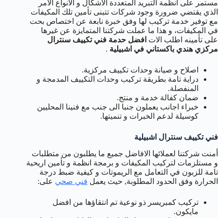
مستمر على انظمة التبريد المتعددة الاشكال و الانواع الامر
الذي يقتضي ضرورة وجود شركات تتبنى تأمين تلك المكيفات
مع توفير خدمة تركيب لها وفق خبرة نابعة عن اختصاص بحت
في المكيفات، و هذا ما عملت شركتنا المتمايزة عن غيرها
على تأمينه اطلب الات
افضل حدمة فني تكييف سنترال
مركزي هندي باكستاني في اشبيلية
.
اصلاح و صيانة وحدات تكييف مركزية.
دراية تامة بطريقة تركيب وحدات التكييف المدمجة و
المنفصلة.
ضمان كفالة خدمة و منتج.
خبراء اجانب يعملون جنبا الى جنب مع فنينا المحليين
كوسيلة لدعم الخبرات و تنميتها.
فني تكييف سنترال اشبيلية
أمنت شركتنا لعملائها الافاضل جميع ما يطلبون من متطلبات
و مستلزمات لتركيب المكيفات و برمجة انظمة و تأمين اريحية
تامة للزبون في التعامل مع الريموتات و كيفية ضبط درجة
الحرارة وفق الحدود المطلوبة, حيث يعمل
فني صحي
على:
تركيب كمبريسر ذو نوعية تم انتقاؤها من افضل
مايكون.