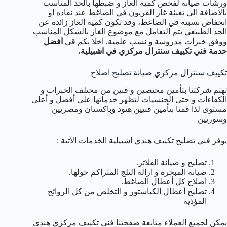
ورشات صيانة لفحص كمية الغاز و ضبطها بالحد المناسب
بالاضافة الى تعبئة غاز الفريون في الضاغط عند نفاذه او
انخفاض نسبته في الضاغط، وقد تكون كمية الغاز زائدة عن
الحد الطبيعي يتم التعامل مع موضوع الغاز بالشكل المناسب
ووفق خبرات مدروسة و نسب علمية, اخلا بكم قي
افضل
حدمة فني تكييف سنترال مركزي في اشبيلية.
تكييف سنترال مركزي صيانة تصليح اصلاح
تهتم شركتنا بتأمين مختصين و فنين من مختلف الخبرات و
الكفاءات و حتى الجنسيات لتظهر خدماتها على أفضل و أعلى
مستوى لذا قمنا بتأمين فنيين هنود وباكستان ومصريين
وسوريين
يوفر فني تصليح تكييف هندي اشبيلية الخدمات الآتية :
تصليح و صيانة الفلاتر.
صيانة المبخرة و ازالة الثلج المتراكم حولها.
اصلاح كل أعطال الضاغط.
تصليح أعطال الكباستور و التخلص من كل الروائح
المؤذية
يمكن لجميع العملاء متابعة صفحتنا فني تكييف مركزي هندي