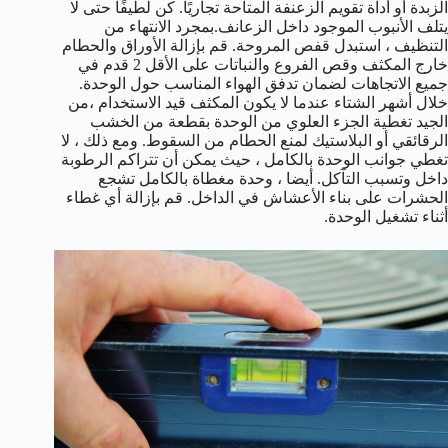
الزبدة أو أداة تقويم الزعنفة المتاحة تجاريًا. كن لطيفًا حتى لا
يتلف الأنبوب الموجود داخل الزعانف.بمجرد الانتهاء من
التنظيف ، استبدل قفص المروحة. قم بإزالة الأوراق والحطام
خارج المكثف وقص الفروع والنباتات على الأقل 2 قدم في
جميع الاتجاهات لضمان تدفق الهواء المناسب حول الوحدة.
خلال أشهر الشتاء عندما لا يكون المكثف قيد الاستخدام ،من
الجيد تغطية الجزء العلوي من الوحدة بقطعة من الخشب
الرقائقي أو البلاستيك لمنع الحطام من السقوط. ومع ذلك ، لا
تغطي جوانب الوحدة بالكامل ، حيث يمكن أن تتراكم الرطوبة
داخل وتسبب التآكل. أيضا ، وحدة مغطاة بالكامل تشجع
الحشرات على بناء الأعشاش في الداخل. قم بإزالة أي غطاء
أثناء تشغيل الوحدة.