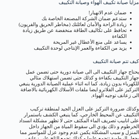
مزايا صيانة تكييف الهواء وصيانة التكييف
ضمان عدم الانهيار!
ستدعم ضمان الشركة المصنعة الخاصة بك
زيادة الراحة والأمان لعائلتك (مخاطر الحريق والفريون)
تحافظ على تكاليف الطاقة منخفضة عن طريق زيادة
الكفاءة
يساعد على منع الأعطال غير المريحة
يزيد من الكفاءة والعمر الإنتاجي لوحدة التكييف
كيف تتم صيانة التكييف
يحتاج جهاز التكييف الى الى صيانة دورية حتى تضمن عمل
جهاز التكييف بكفاءة و كذلك حتى تضمن استهلاك مثالي
للكهرباء بدون زيادة، كما انه اثناء عملية الصيانة الدورية ينبغي
التركيز على الفلاترو ايضا ملفات الأسلاك الكهربائية بالاضافة
الى زعانف توجيه الهواء,
وكذلك ضرورة التركيز على العزل الجيد لمنطقة تركيب
التكييف عن المحيط الخارجي، كما ينبغي الكشف باستمرار
على انابيب تصريف الماء المكثف حتى لا تظهر مشكلة انسداد
الخرطوم و ذلك يؤدي الى سقوط المياة من الجهاز داخل
المنزل و سبب المشكلة يكمن عدم وجود عزل للمواسير مما
يجعل الرطوبة تتجمع عليها و كذلك تجمع الثلج على زعانف