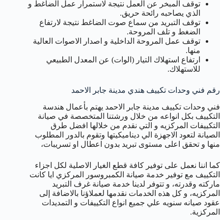
توقف المبخر عن العمل نتيجة لاستمرار عمل الضاغط و
الذي يصاحبه رائحة حريق.
توقف التبريد من سماع صوت الضاغط نتيجة لارتفاع
الضغط و تلف المروحة.
توقف عمل المروحة الداخلية و اصدار الاصوات العالية
منها.
ارتفاع استهلاك التيار (الوات) عن المعدل الطبيعي
للاستهلاك.
رقم فني وحدات تكييف هندي مدينة جابر الاحمد
فني وحدات تكييف مدينة جابر الاحمد يهتم بأعمال هندسة
التكييف بكل انواعه من خلال ورشتنا المتخصصة في صيانة
التكييفات المركزيه و التي نقدم من خلالها افضل طرق
الصيانة لتعود الاجهزة الي ديناميكيتها وتقوم بالدور المطلوب
منها و تحقق اعلى مستوى تبريد بدون اعطال او تسريبات،
كما اننا نعمل على توفير كافة قطع الغيار الاصلية لكل اجزاء
التكييف مع توفير خدمة صيانة الكمبروسور المركزي ايا كانت
ماركته وقدرته، و تتوفر لدينا خدمة صيانة غرف التبريد
المركزيه، و كل هذه الخدمات نقدمها لعملاؤنا بالاضافة إلى
عقود صيانه سنويه علي جميع انواع التكييفات و التمديدات
المركزية.