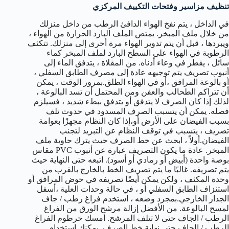
تنظيف مزاسير وفتحات التكييف المركزي
في الداخل ، يتم نفخ الهواء الدافئ الرطب من داخل منزلك
من خلال ملف المبخر. يمتص الملف البارد الحرارة من الهواء ،
ويبردها ، قبل أن يتم تدوير الهواء مرة أخرى إلى منزلك. تتكثف
الرطوبة في الهواء على السطح البارد لملف المبخر كماء
سائل ، يقطر في وعاء أدناه. من المقلاة ، يتدفق الماء إلى
أنبوب تصريف يتم توجيهه عادة إلى مصرف الطابق السفلي ،
أو بالوعة المرافق ،أو في الهواء الطلق.بمرور الوقت ، يمكن
أن تتراكم الطحالب والعفن ومن المحتمل أن تسد البالوعة ،
لذلك إذا كان الصرف لا يتدفق أو يتدفق ببطء شديد ، فسيلزم
فصله. يمكن أن يتسبب الصرف المسدود في حدوث تلف
بسبب الفيضان على الأرض أو،إذا كان النظام مجهزًا بعوامة
تصريف ، يتسبب في توقف النظام عن التبريد لتجنب
الفيضان.أولاً ، ابحث عن خط الصرف حيث يترك حاوية ملف
المبخر. عادة ما يكون التصريف عبارة عن أنبوب PVC مقاس
بوصة واحدة (أبيض أو رمادي أو أسود). اتبعه حتى النهاية حيث
يتم تصريفه. غالبًا ما يتم تصريف الخط بالخارج بالقرب من
وحدة المكثف ، ولكن يمكن أيضًا تصريفه في حوض المرافق أو
استنزاف الطابق السفلي أو ، في حالة وحدات العلية ،أسفل
الجدار الخارجي.بمجرد وضعه ، استخدم فراغ رطب / جاف
لمسح البالوعة. من الأفضل إزالة مرشح الورق من الفراغ
الرطب / الجاف حتى لا تتلف المرشح. أمسك خرطوم الفراغ
الرطب / الجاف حتى نهاية خط الصرف. يمكنك استخدام