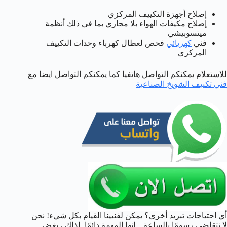
إصلاح أجهزة التكييف المركزي
إصلاح مكيفات الهواء بلا مجاري بما في ذلك أنظمة
ميتسوبيشي
فني
كهريائي
فحص لعطال كهرباء وحدات التكييف
المركزي
للاستعلام يمكنكم التواصل هاتفيا كما يمكنكم التواصل ايضا مع
فني تكييف الشويخ الصناعية
أي احتياجات تبريد أخرى؟ يمكن لفنيينا القيام بكل شيء! نحن
لا نتقاضى رسومًا بالساعة – إنها المهمة دائمًا. لذلك ، بغض