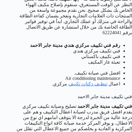
النظر عن الوقت المستغرق، سنقوم بإصلاح مكيف الهواء
الخاص بك بشكل صحيح. نحن نقدم مجموعة واسعة من
المنتجات ذات العلامات التجارية ونفخر بضمان كفاءة الطاقة
والراحة في منزلك أو عملك التجاري. ابدأ في توفير فواتير
الطاقة الخاصة بك من خلال استشارة عن طريق الاتصال
برقم 62224041
رقم فني تكييف مركزي هندي مدينة جابر الاحمد
فني تكييف مركزي هندي
فني تكييف باكستاني
تعبئة غاز المكيف
افضل فني صيانة تكييف.
Air conditioning maintenance
اعمال
تنظيف دكتات تكييف
مركزي.
فني تكييف مدينة جابر الاحمد
فني تكييف مدينة جابر الاحمد
تصليح وصيانة تكييف مركزي
يقدم افضل فريق مدرب لصيانة اعطال التكييف و هم على
درجة عالية من الخبرة لدرجة الا يتوقف امامهم اي نوع من
الاعطال، و يوفر المركز خدمة صيانة كافة انواع التكييفات
المركزية و العادية و يخلصكم من جميع الاعطال التي تقلل من