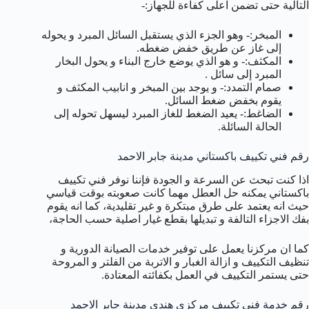
التالية حتى تضمن اعلى كفاءة للجهاز:-
المبخر:- وهو الجزء الذي يستقبل السائل المبرد و يحوله
إلى غاز عن طريق خفض ضغطه.
المكثف:- و هو الذي يوضع خارج البناء و يحول البخار
المبرد إلى سائل .
صمام التمدد:- و يوجد بين المبخر و انابيب المكثف و
يقوم بخفض ضغط السائل.
الضاغط:- يعيد الضغط للغاز المبرد ليسهل تحوله إلى
الحالة السائلة.
رقم فني تكييف باكستاني مدينة جابر الاحمد
اذا كنت تبحث عن السرعة و الجودة فإننا نوفر فني تكييف
باكستاني يمكنه حل العطل مهما كانت صعوبته بوقت قياسي
حيث انه يعتمد على طرق مبتكرة و غير تقليدية، كما انه يقوم
بفك الاجزاء التالفة و تبديلها بقطع غيار اصلية حسب الحاجة،
كما ان مركزنا يعمل على توفير خدمات الصيانة الدورية و
تنظيف التكييف و ازالة الغبار و الاتربة من الفلتر و المروحة
حتى يستمر التكييف في العمل بكفائته المعتادة.
رقم خدمة فني تكييف مركزي هندي مدينة جابر الاحمد