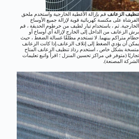
تنظيف الزعانف
قم بإزالة الأغطية الخارجية واستخدم ملحق
الفرشاة على مكنسة كهربائية قوية لإزالة جميع الأوساخ
الخارجية. ثم ، باستخدام تيار لطيف من خرطوم الحديقة ، قم
برش الزعانف من الداخل إلى الخارج لإزالة أي أوساخ أو
حطام متراكم بينهما. لا تستخدم مطلقًا غسالة الضغط ، حيث
يمكن أن يؤدي الضغط إلى إتلاف الزعانف.إذا كانت الزعانف
متسخة بشكل خاص ، استخدم رذاذ تنظيف الزعانف المتاح
تجاريًا (متوفر في مراكز تحسين المنزل ؛ اقرأ واتبع تعليمات
الشركة المصنعة).