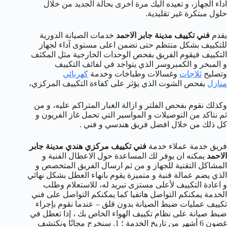
آداء الجهاز، و تعيده اليك مرة اخرى بحالة الجديد من خلال
حلول مبتكرة غير تقليدية.
يقدم
فني تكييف مدينة جابر الاحمد
خدمات الصيانة الدورية
للتكييف بشكل منتظم حتى تضمن اعلى مستوى آداء لجهاز
التكييف فيقوم الفريق بفحص الوحدات الخارجية مثل المكثف
و المبخر و الكمبروسر الذي يتواجد في لفائف التكييف
وتصليح
ثلاجات
وغسالات وطباخات وخدمة
كهربائي
منازل
بفحص الشوت الذي يؤثر على كفاءة التكييف المركزي،
وكذلك نقوم بفحص الفلتر و ازالة الغبار المتراكم عليه، و من
ثم نتاكد من التوصيلات و المواسير التي تحمل غاز الفريون و
كل ذلك من خلال افضل فريق هندسي و فني .
فريق خدمة عملاء خدمة
فني تكييف مركزي هندي مدينة جابر
الاحمد
يمكنه ان يوفر لك المساعدة حول الاعطال الفنية و
المشاكل التقنية للجهاز و من ثم ارسال الفريق المتخصص و
الذي يضم عمالة فنية و متميزة يقوم بانهاء العطل بشكل نهائي
و اعادة التكييف لأعلى مستزى تبريد له، للاستعلام وطلب
الخدمة يمكنكم التواصل هاتفيا كما يمكنكم التواصل على فني
تكييف عمليات ضبط الصيانة بدون قلق – عندما نقوم بإجراء
ضبط صيانة على نظام تكييف الهواء الخاص بك ، إذا تعطل في
غضون 6 أشهر من تاريخ الخدمة ؛ 1. سنخرج مجانًا ونكتشف