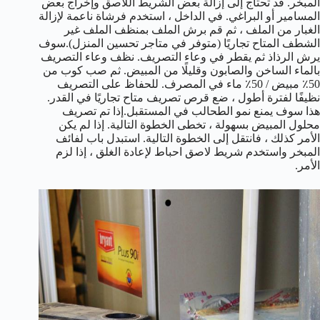
المبخر. قد تحتاج إلى إزالة بعض الشريط اللاصق وإخراج بعض
المسامير أو البراغي. في الداخل ، استخدم فرشاة ناعمة لإزالة
الغبار من الملف ، ثم قم برش الملف بمنظف الملف غير
الشطف المتاح تجاريًا (متوفر في متاجر تحسين المنزل).سوف
يرش الرذاذ ثم يقطر في وعاء التصريف. نظف وعاء التصريف
بالماء الساخن والصابون وقليلًا من المبيض. ثم صب كوب من
50٪ مبيض / 50٪ ماء في المصرف. للحفاظ على التصريف
نظيفًا لفترة أطول ، ضع قرص تصريف متاح تجاريًا في القدر.
هذا سوف يمنع نمو الطحالب في المستقبل.إذا تم تصريف
محلول المبيض بسهولة ، تخطى الخطوة التالية. إذا لم يكن
الأمر كذلك ، فانتقل إلى الخطوة التالية. استبدل باب لفائف
المبخر واستخدم شريط لاصق احباط لإعادة الغلق ، إذا لزم
الأمر.