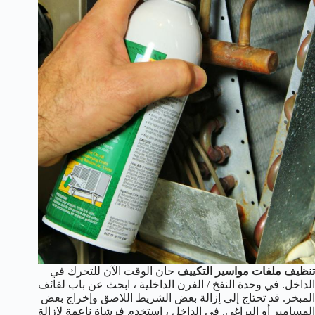
تنظيف ملفات مواسير التكييف
حان الوقت الآن للتحرك في
الداخل. في وحدة النفخ / الفرن الداخلية ، ابحث عن باب لفائف
المبخر. قد تحتاج إلى إزالة بعض الشريط اللاصق وإخراج بعض
المسامير أو البراغي. في الداخل ، استخدم فرشاة ناعمة لإزالة