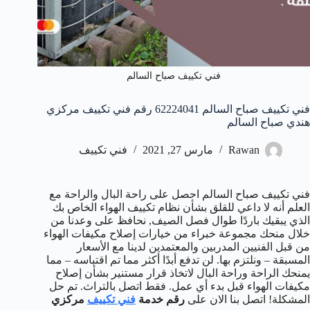
فني تكييف صباح السالم
فني تكييف صباح السالم 62224041 رقم فني تكييف مركزي
هندي صباح السالم
Rawan
مارس 27, 2021
فني تكييف
فني تكييف صباح السالم احصل على راحة البال والراحة مع
العلم أنه لا داعي للقلق بشأن نظام تكييف الهواء الخاص بك
الذي يبقيك باردًا طوال فصل الصيف, نحافظ على وعدنا من
خلال منحك مجموعة خبراء من خيارات إصلاح مكيفات الهواء
من قبل الفنيين المدربين والمعتمدين لدينا مع الأسعار
المسبقة – ونلتزم بها. لن تدفع أبدًا أكثر مما تم اقتباسه – مما
يمنحك الراحة وراحة البال لاتخاذ قرار مستنير بشأن إصلاح
مكيفات الهواء قبل بدء أي عمل. فقط اتصل بالتراث. تم حل
المشكلة! اتصل بنا الان على
رقم خدمة
فني تكييف
مركزي