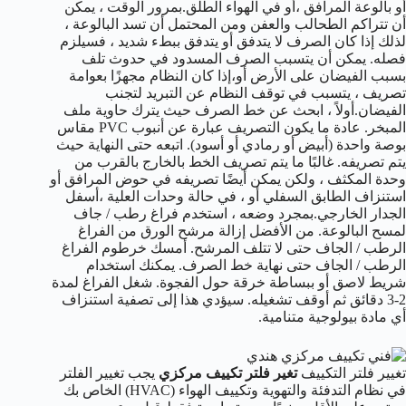
أو بالوعة المرافق ،أو في الهواء الطلق.بمرور الوقت ، يمكن
أن تتراكم الطحالب والعفن ومن المحتمل أن تسد البالوعة ،
لذلك إذا كان الصرف لا يتدفق أو يتدفق ببطء شديد ، فسيلزم
فصله. يمكن أن يتسبب الصرف المسدود في حدوث تلف
بسبب الفيضان على الأرض أو،إذا كان النظام مجهزًا بعوامة
تصريف ، يتسبب في توقف النظام عن التبريد لتجنب
الفيضان.أولاً ، ابحث عن خط الصرف حيث يترك حاوية ملف
المبخر. عادة ما يكون التصريف عبارة عن أنبوب PVC مقاس
بوصة واحدة (أبيض أو رمادي أو أسود). اتبعه حتى النهاية حيث
يتم تصريفه. غالبًا ما يتم تصريف الخط بالخارج بالقرب من
وحدة المكثف ، ولكن يمكن أيضًا تصريفه في حوض المرافق أو
استنزاف الطابق السفلي أو ، في حالة وحدات العلية ،أسفل
الجدار الخارجي.بمجرد وضعه ، استخدم فراغ رطب / جاف
لمسح البالوعة. من الأفضل إزالة مرشح الورق من الفراغ
الرطب / الجاف حتى لا تتلف المرشح. أمسك خرطوم الفراغ
الرطب / الجاف حتى نهاية خط الصرف. يمكنك استخدام
شريط لاصق أو ببساطة خرقة حول الفجوة. شغل الفراغ لمدة
2-3 دقائق ثم أوقف تشغيله. سيؤدي هذا إلى تصفية استنزاف
أي مادة بيولوجية متنامية.
تغيير فلتر التكييف
تغير فلتر تكييف مركزي
يجب تغيير الفلتر
في نظام التدفئة والتهوية وتكييف الهواء (HVAC) الخاص بك