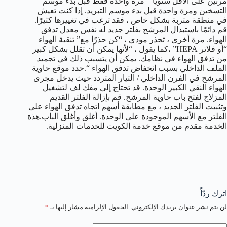
مرتين على الأقل سنويًا – مرة واحدة فقط قبل بدء موسم
التسخين ومرة واحدة قبل بدء موسم التبريد. إذا كنت تعيش
في منطقة متربة بشكل خاص ، فقد ترغب في تغييرها كثيرًا.
قم دائمًا باستبدال المرشح بفلتر جديد له نفس معدل تدفق
الهواء. مرة أخرى ، تحذر مودي ، “كن حذرًا مع” تنقية الهواء
“أو فلاتر HEPA” ،كما يقول ، “لأنها يمكن أن تقلل بشكل كبير
من تدفق الهواء في نظامك. يمكن أن يتسبب ذلك في تجميد
الملف الداخلي بسبب انخفاض تدفق الهواء “.حدد موقع حاوية
المرشح في الفرن الداخلي / التيار المتردد حيث يدخل مجرى
الهواء النقي الكبير الوحدة. قد تحتاج إلى مفك لف لتشغيل
المزلاج لفتح باب حاوية المرشح. قم بإزالة الفلتر القديم
وتثبيت الفلتر الجديد ، مع مطابقة أسهم اتجاه تدفق الهواء على
الفلتر مع الأسهم الموجودة على الوحدة. أغلق وأغلق الباب.هذة
الخدمة مقدم من موقع خدمة الكويت للخدمات المنزلية.
اترك ردّاً
لن يتم نشر عنوان بريدك الإلكتروني.
الحقول الإلزامية مشار إليها بـ
*