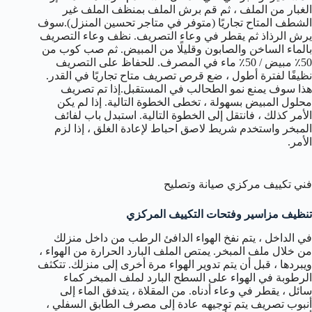
الغبار من الملف ، ثم قم برش الملف بمنظف الملف غير
الشطف المتاح تجاريًا (متوفر في متاجر تحسين المنزل).سوف
يرش الرذاذ ثم يقطر في وعاء التصريف. نظف وعاء التصريف
بالماء الساخن والصابون وقليلًا من المبيض. ثم صب كوب من
50٪ مبيض / 50٪ ماء في المصرف. للحفاظ على التصريف
نظيفًا لفترة أطول ، ضع قرص تصريف متاح تجاريًا في القدر.
هذا سوف يمنع نمو الطحالب في المستقبل.إذا تم تصريف
محلول المبيض بسهولة ، تخطى الخطوة التالية. إذا لم يكن
الأمر كذلك ، فانتقل إلى الخطوة التالية. استبدل باب لفائف
المبخر واستخدم شريط لاصق احباط لإعادة الغلق ، إذا لزم
الأمر.
فني تكييف مركزي صيانة وتصليح
تنظيف مزاسير وفتحات التكييف المركزي
في الداخل ، يتم نفخ الهواء الدافئ الرطب من داخل منزلك
من خلال ملف المبخر. يمتص الملف البارد الحرارة من الهواء ،
ويبردها ، قبل أن يتم تدوير الهواء مرة أخرى إلى منزلك. تتكثف
الرطوبة في الهواء على السطح البارد لملف المبخر كماء
سائل ، يقطر في وعاء أدناه. من المقلاة ، يتدفق الماء إلى
أنبوب تصريف يتم توجيهه عادة إلى مصرف الطابق السفلي ،