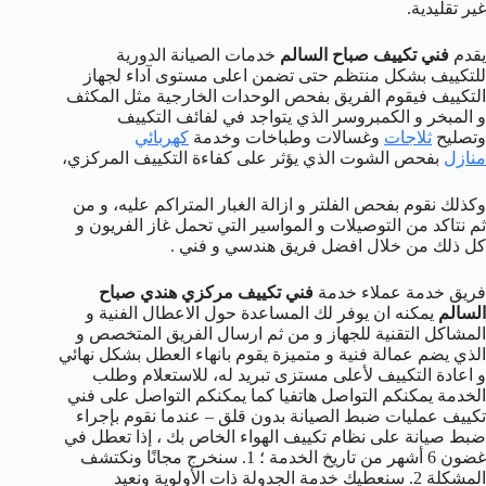
غير تقليدية.
يقدم
فني تكييف صباح السالم
خدمات الصيانة الدورية
للتكييف بشكل منتظم حتى تضمن اعلى مستوى آداء لجهاز
التكييف فيقوم الفريق بفحص الوحدات الخارجية مثل المكثف
و المبخر و الكمبروسر الذي يتواجد في لفائف التكييف
وتصليح
ثلاجات
وغسالات وطباخات وخدمة
كهربائي
منازل
بفحص الشوت الذي يؤثر على كفاءة التكييف المركزي،
وكذلك نقوم بفحص الفلتر و ازالة الغبار المتراكم عليه، و من
ثم نتاكد من التوصيلات و المواسير التي تحمل غاز الفريون و
كل ذلك من خلال افضل فريق هندسي و فني .
فريق خدمة عملاء خدمة
فني تكييف مركزي هندي صباح
السالم
يمكنه ان يوفر لك المساعدة حول الاعطال الفنية و
المشاكل التقنية للجهاز و من ثم ارسال الفريق المتخصص و
الذي يضم عمالة فنية و متميزة يقوم بانهاء العطل بشكل نهائي
و اعادة التكييف لأعلى مستزى تبريد له، للاستعلام وطلب
الخدمة يمكنكم التواصل هاتفيا كما يمكنكم التواصل على فني
تكييف عمليات ضبط الصيانة بدون قلق – عندما نقوم بإجراء
ضبط صيانة على نظام تكييف الهواء الخاص بك ، إذا تعطل في
غضون 6 أشهر من تاريخ الخدمة ؛ 1. سنخرج مجانًا ونكتشف
المشكلة 2. سنعطيك خدمة الجدولة ذات الأولوية ونعيد