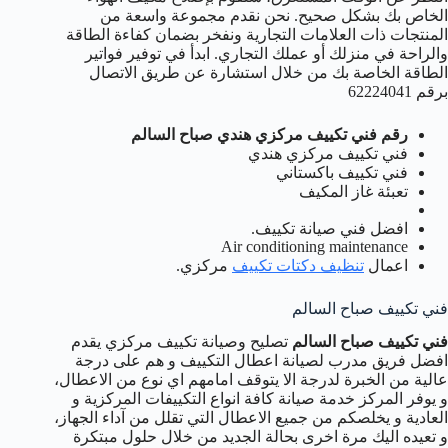
الخاص بك بشكل صحيح. نحن نقدم مجموعة واسعة من
المنتجات ذات العلامات التجارية ونفخر بضمان كفاءة الطاقة
والراحة في منزلك أو عملك التجاري. ابدأ في توفير فواتير
الطاقة الخاصة بك من خلال استشارة عن طريق الاتصال
برقم 62224041
رقم فني تكييف مركزي هندي صباح السالم
فني تكييف مركزي هندي
فني تكييف باكستاني
تعبئة غاز المكيف
افضل فني صيانة تكييف.
Air conditioning maintenance
اعمال
تنظيف دكتات تكييف
مركزي.
فني تكييف صباح السالم
فني تكييف صباح السالم
تصليح وصيانة تكييف مركزي يقدم
افضل فريق مدرب لصيانة اعطال التكييف و هم على درجة
عالية من الخبرة لدرجة الا يتوقف امامهم اي نوع من الاعطال،
و يوفر المركز خدمة صيانة كافة انواع التكييفات المركزية و
العادية و يخلصكم من جميع الاعطال التي تقلل من آداء الجهاز،
و تعيده اليك مرة اخرى بحالة الجديد من خلال حلول مبتكرة