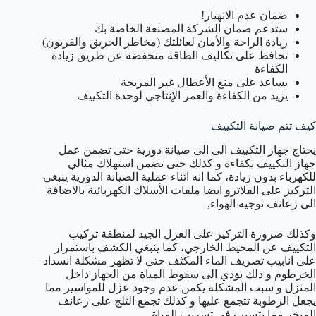
ضمان عدم الانهيار!
ستدعم ضمان الشركة المصنعة الخاصة بك
زيادة الراحة والأمان لعائلتك (مخاطر الحريق والفريون)
تحافظ على تكاليف الطاقة منخفضة عن طريق زيادة
الكفاءة
يساعد على منع الأعطال غير المريحة
يزيد من الكفاءة والعمر الإنتاجي لوحدة التكييف
كيف تتم صيانة التكييف
يحتاج جهاز التكييف الى الى صيانة دورية حتى تضمن عمل
جهاز التكييف بكفاءة و كذلك حتى تضمن استهلاك مثالي
للكهرباء بدون زيادة، كما انه اثناء عملية الصيانة الدورية ينبغي
التركيز على الفلاترو ايضا ملفات الأسلاك الكهربائية بالاضافة
الى زعانف توجيه الهواء,
وكذلك ضرورة التركيز على العزل الجيد لمنطقة تركيب
التكييف عن المحيط الخارجي، كما ينبغي الكشف باستمرار
على انابيب تصريف الماء المكثف حتى لا تظهر مشكلة انسداد
الخرطوم و ذلك يؤدي الى سقوط المياة من الجهاز داخل
المنزل و سبب المشكلة يكمن عدم وجود عزل للمواسير مما
يجعل الرطوبة تتجمع عليها و كذلك تجمع الثلج على زعانف
المبخر مما يتسبب في تسريب المياة.