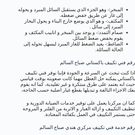
المبخر:- وهو الجزء الذي يستقبل السائل المبرد و يحوله
إلى غاز عن طريق خفض ضغطه.
المكثف:- و هو الذي يوضع خارج البناء و يحول البخار
المبرد إلى سائل .
صمام التمدد:- و يوجد بين المبخر و انابيب المكثف و
يقوم بخفض ضغط السائل.
الضاغط:- يعيد الضغط للغاز المبرد ليسهل تحوله إلى
الحالة السائلة.
رقم فني تكييف باكستاني صباح السالم
اذا كنت تبحث عن السرعة و الجودة فإننا نوفر فني تكييف
باكستاني يمكنه حل العطل مهما كانت صعوبته بوقت قياسي
حيث انه يعتمد على طرق مبتكرة و غير تقليدية، كما انه يقوم
بفك الاجزاء التالفة و تبديلها بقطع غيار اصلية حسب الحاجة،
كما ان مركزنا يعمل على توفير خدمات الصيانة الدورية و
تنظيف التكييف و ازالة الغبار و الاتربة من الفلتر و المروحة
حتى يستمر التكييف في العمل بكفائته المعتادة.
رقم خدمة فني تكييف مركزي هندي صباح السالم