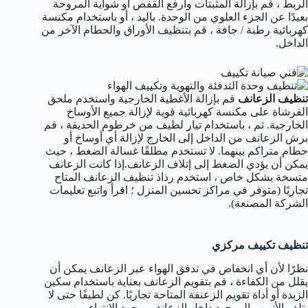
الربط ، قم بإزالة المثبتات وارفع القفص أو شواية المروحة
بعيدًا عن الجزء العلوي من الوحدة. باليد ، أو باستخدام مكنسة
كهربائية رطبة / جافة ، قم بتنظيف الأوراق والحطام الآخر من
الداخل.
تنظيف الزعانف
قم بإزالة الأغطية الخارجية واستخدم ملحق
الفرشاة على مكنسة كهربائية قوية لإزالة جميع الأوساخ
الخارجية. ثم ، باستخدام تيار لطيف من خرطوم الحديقة ، قم
برش الزعانف من الداخل إلى الخارج لإزالة أي أوساخ أو
حطام متراكم بينهما. لا تستخدم مطلقًا غسالة الضغط ، حيث
يمكن أن يؤدي الضغط إلى إتلاف الزعانف.إذا كانت الزعانف
متسخة بشكل خاص ، استخدم رذاذ تنظيف الزعانف المتاح
تجاريًا (متوفر في مراكز تحسين المنزل ؛ اقرأ واتبع تعليمات
الشركة المصنعة).
تنظيف تكييف مركزي
نظرًا لأن أي انخفاض في تدفق الهواء عبر الزعانف يمكن أن
يقلل من الكفاءة ، قم بتقويم الزعانف بعناية باستخدام سكين
الزبدة أو أداة تقويم الزعنفة المتاحة تجاريًا. كن لطيفًا حتى لا
يتلف الأنبوب الموجود داخل الزعانف.بمجرد الانتهاء من