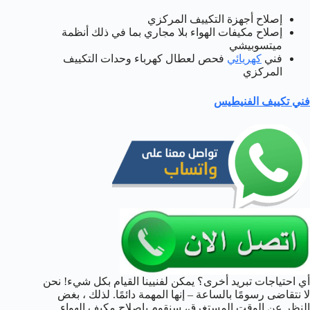
إصلاح أجهزة التكييف المركزي
إصلاح مكيفات الهواء بلا مجاري بما في ذلك أنظمة
ميتسوبيشي
فني
كهريائي
فحص لعطال كهرباء وحدات التكييف
المركزي
فني تكييف الفنيطيس
أي احتياجات تبريد أخرى؟ يمكن لفنيينا القيام بكل شيء! نحن
لا نتقاضى رسومًا بالساعة – إنها المهمة دائمًا. لذلك ، بغض
النظر عن الوقت المستغرق، سنقوم بإصلاح مكيف الهواء