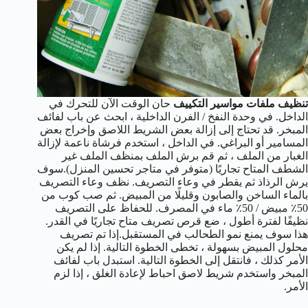
تنظيف ملفات مواسير التكييف
حان الوقت الآن للتحرك في
الداخل. في وحدة النفخ / الفرن الداخلية ، ابحث عن باب لفائف
المبخر. قد تحتاج إلى إزالة بعض الشريط اللاصق وإخراج بعض
المسامير أو البراغي. في الداخل ، استخدم فرشاة ناعمة لإزالة
الغبار من الملف ، ثم قم برش الملف بمنظف الملف غير
الشطف المتاح تجاريًا (متوفر في متاجر تحسين المنزل).سوف
يرش الرذاذ ثم يقطر في وعاء التصريف. نظف وعاء التصريف
بالماء الساخن والصابون وقليلًا من المبيض. ثم صب كوب من
50٪ مبيض / 50٪ ماء في المصرف. للحفاظ على التصريف
نظيفًا لفترة أطول ، ضع قرص تصريف متاح تجاريًا في القدر.
هذا سوف يمنع نمو الطحالب في المستقبل.إذا تم تصريف
محلول المبيض بسهولة ، تخطى الخطوة التالية. إذا لم يكن
الأمر كذلك ، فانتقل إلى الخطوة التالية. استبدل باب لفائف
المبخر واستخدم شريط لاصق احباط لإعادة الغلق ، إذا لزم
الأمر.