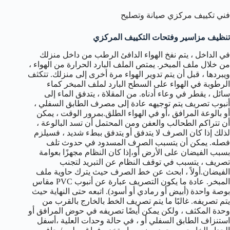
فني تكييف مركزي صيانة وتصليح
تنظيف مزاسير وفتحات التكييف المركزي
في الداخل ، يتم نفخ الهواء الدافئ الرطب من داخل منزلك
من خلال ملف المبخر. يمتص الملف البارد الحرارة من الهواء ،
ويبردها ، قبل أن يتم تدوير الهواء مرة أخرى إلى منزلك. تتكثف
الرطوبة في الهواء على السطح البارد لملف المبخر كماء
سائل ، يقطر في وعاء أدناه. من المقلاة ، يتدفق الماء إلى
أنبوب تصريف يتم توجيهه عادة إلى مصرف الطابق السفلي ،
أو بالوعة المرافق ،أو في الهواء الطلق.بمرور الوقت ، يمكن
أن تتراكم الطحالب والعفن ومن المحتمل أن تسد البالوعة ،
لذلك إذا كان الصرف لا يتدفق أو يتدفق ببطء شديد ، فسيلزم
فصله. يمكن أن يتسبب الصرف المسدود في حدوث تلف
بسبب الفيضان على الأرض أو،إذا كان النظام مجهزًا بعوامة
تصريف ، يتسبب في توقف النظام عن التبريد لتجنب
الفيضان.أولاً ، ابحث عن خط الصرف حيث يترك حاوية ملف
المبخر. عادة ما يكون التصريف عبارة عن أنبوب PVC مقاس
بوصة واحدة (أبيض أو رمادي أو أسود). اتبعه حتى النهاية حيث
يتم تصريفه. غالبًا ما يتم تصريف الخط بالخارج بالقرب من
وحدة المكثف ، ولكن يمكن أيضًا تصريفه في حوض المرافق أو
استنزاف الطابق السفلي أو ، في حالة وحدات العلية ،أسفل