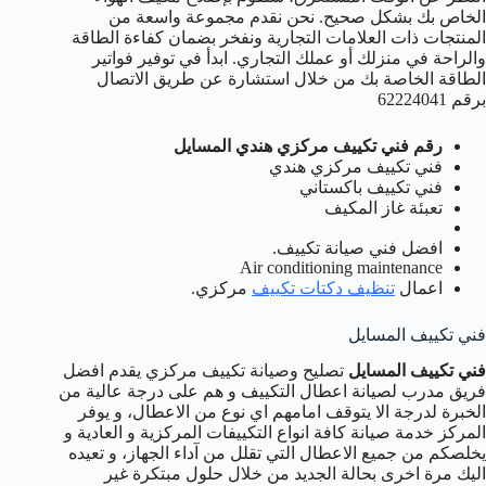
الخاص بك بشكل صحيح. نحن نقدم مجموعة واسعة من
المنتجات ذات العلامات التجارية ونفخر بضمان كفاءة الطاقة
والراحة في منزلك أو عملك التجاري. ابدأ في توفير فواتير
الطاقة الخاصة بك من خلال استشارة عن طريق الاتصال
برقم 62224041
رقم فني تكييف مركزي هندي المسايل
فني تكييف مركزي هندي
فني تكييف باكستاني
تعبئة غاز المكيف
افضل فني صيانة تكييف.
Air conditioning maintenance
اعمال
تنظيف دكتات تكييف
مركزي.
فني تكييف المسايل
فني تكييف المسايل
تصليح وصيانة تكييف مركزي يقدم افضل
فريق مدرب لصيانة اعطال التكييف و هم على درجة عالية من
الخبرة لدرجة الا يتوقف امامهم اي نوع من الاعطال، و يوفر
المركز خدمة صيانة كافة انواع التكييفات المركزية و العادية و
يخلصكم من جميع الاعطال التي تقلل من آداء الجهاز، و تعيده
اليك مرة اخرى بحالة الجديد من خلال حلول مبتكرة غير