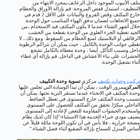
يتلف الأنبوب الموجود داخل الزعانف.بمجرد الانتهاء من
التنظيف ، استبدل قفص المروحة. قم بإزالة الأوراق والحطام
خارج المكثف وقص الفروع والنباتات على الأقل 2 قدم في
جميع الاتجاهات لضمان تدفق الهواء المناسب حول الوحدة.
خلال أشهر الشتاء عندما لا يكون المكثف قيد الاستخدام ،من
الجيد تغطية الجزء العلوي من الوحدة بقطعة من الخشب
الرقائقي أو البلاستيك لمنع الحطام من السقوط. ومع ذلك ، لا
تغطي جوانب الوحدة بالكامل ، حيث يمكن أن تتراكم الرطوبة
داخل وتسبب التآكل. أيضا ، وحدة مغطاة بالكامل تشجع
الحشرات على بناء الأعشاش في الداخل. قم بإزالة أي غطاء
أثناء تشغيل الوحدة.
تركيب وحدات تكييف
مركزي
تسوية وحدة التكييف
المركزي
بمرور الوقت ، يمكن أن تبدأ الوسادة التي تجلس عليها
وحدة المكثف في الانحناء عندما تستقر التربة تحتها. يمكن أن
تتسبب وحدة المكثف خارج المستوى في تعطل الضاغط
الداخلي مبكرًا. تحقق من المكثف للحصول على المستوى
واستخدم الحشوات المقاومة للتعفن لإعادته إلى المستوى.
يضيف مودي خبراء الخدمة هذا الاستثناء:“إذا كان لديك نظام
مضخة حرارية ، فلا بأس في أن تكون اللوحة مائلة قليلاً عن
أساس المنزل للسماح بإزالة الصقيع أثناء فصل الشتاء.”