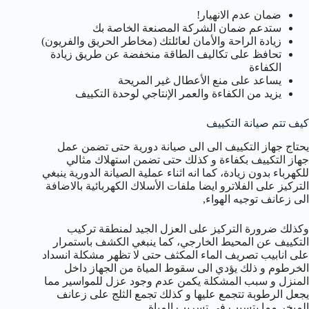
ضمان عدم الانهيار!
ستدعم ضمان الشركة المصنعة الخاصة بك
زيادة الراحة والأمان لعائلتك (مخاطر الحريق والفريون)
تحافظ على تكاليف الطاقة منخفضة عن طريق زيادة
الكفاءة
يساعد على منع الأعطال غير المريحة
يزيد من الكفاءة والعمر الإنتاجي لوحدة التكييف
كيف تتم صيانة التكييف
يحتاج جهاز التكييف الى الى صيانة دورية حتى تضمن عمل
جهاز التكييف بكفاءة و كذلك حتى تضمن استهلاك مثالي
للكهرباء بدون زيادة، كما انه اثناء عملية الصيانة الدورية ينبغي
التركيز على الفلاترو ايضا ملفات الأسلاك الكهربائية بالاضافة
الى زعانف توجيه الهواء,
وكذلك ضرورة التركيز على العزل الجيد لمنطقة تركيب
التكييف عن المحيط الخارجي، كما ينبغي الكشف باستمرار
على انابيب تصريف الماء المكثف حتى لا تظهر مشكلة انسداد
الخرطوم و ذلك يؤدي الى سقوط المياة من الجهاز داخل
المنزل و سبب المشكلة يكمن عدم وجود عزل للمواسير مما
يجعل الرطوبة تتجمع عليها و كذلك تجمع الثلج على زعانف
المبخر مما يتسبب في تسريب المياة.