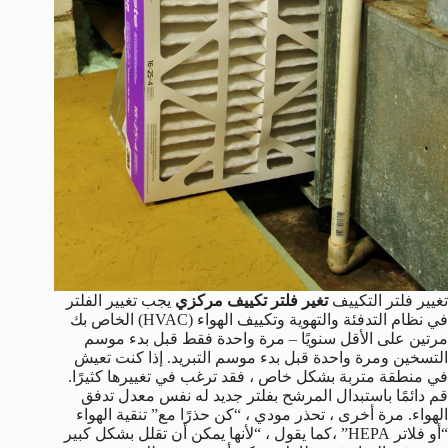
تغيير فلتر التكييف
تغير فلتر تكييف مركزي
يجب تغيير الفلتر
في نظام التدفئة والتهوية وتكييف الهواء (HVAC) الخاص بك
مرتين على الأقل سنويًا – مرة واحدة فقط قبل بدء موسم
التسخين ومرة واحدة قبل بدء موسم التبريد. إذا كنت تعيش
في منطقة متربة بشكل خاص ، فقد ترغب في تغييرها كثيرًا.
قم دائمًا باستبدال المرشح بفلتر جديد له نفس معدل تدفق
الهواء. مرة أخرى ، تحذر مودي ، “كن حذرًا مع” تنقية الهواء
“أو فلاتر HEPA” ،كما يقول ، “لأنها يمكن أن تقلل بشكل كبير