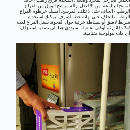
الجدار الخارجي.بمجرد وضعه ، استخدم فراغ رطب / جاف
لمسح البالوعة. من الأفضل إزالة مرشح الورق من الفراغ
الرطب / الجاف حتى لا تتلف المرشح. أمسك خرطوم الفراغ
الرطب / الجاف حتى نهاية خط الصرف. يمكنك استخدام
شريط لاصق أو ببساطة خرقة حول الفجوة. شغل الفراغ لمدة
2-3 دقائق ثم أوقف تشغيله. سيؤدي هذا إلى تصفية استنزاف
أي مادة بيولوجية متنامية.