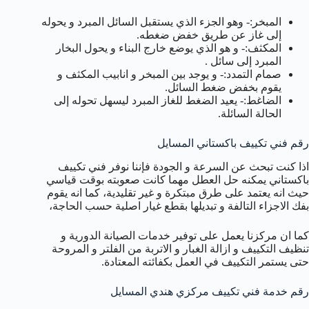
المبخر:- وهو الجزء الذي يستقبل السائل المبرد و يحوله
إلى غاز عن طريق خفض ضغطه.
المكثف:- و هو الذي يوضع خارج البناء و يحول البخار
المبرد إلى سائل .
صمام التمدد:- و يوجد بين المبخر و انابيب المكثف و
يقوم بخفض ضغط السائل.
الضاغط:- يعيد الضغط للغاز المبرد ليسهل تحوله إلى
الحالة السائلة.
رقم فني تكييف باكستاني المسايل
اذا كنت تبحث عن السرعة و الجودة فإننا نوفر فني تكييف
باكستاني يمكنه حل العطل مهما كانت صعوبته بوقت قياسي
حيث انه يعتمد على طرق مبتكرة و غير تقليدية، كما انه يقوم
بفك الاجزاء التالفة و تبديلها بقطع غيار اصلية حسب الحاجة،
كما ان مركزنا يعمل على توفير خدمات الصيانة الدورية و
تنظيف التكييف و ازالة الغبار و الاتربة من الفلتر و المروحة
حتى يستمر التكييف في العمل بكفائته المعتادة.
رقم خدمة فني تكييف مركزي هندي المسايل