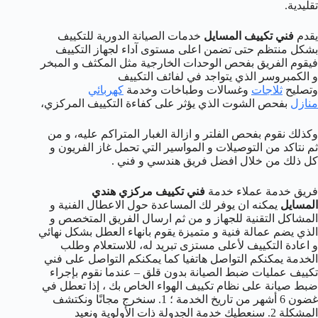
تقليدية.
يقدم
فني تكييف المسايل
خدمات الصيانة الدورية للتكييف
بشكل منتظم حتى تضمن اعلى مستوى آداء لجهاز التكييف
فيقوم الفريق بفحص الوحدات الخارجية مثل المكثف و المبخر
و الكمبروسر الذي يتواجد في لفائف التكييف
وتصليح
ثلاجات
وغسالات وطباخات وخدمة
كهربائي
منازل
بفحص الشوت الذي يؤثر على كفاءة التكييف المركزي،
وكذلك نقوم بفحص الفلتر و ازالة الغبار المتراكم عليه، و من
ثم نتاكد من التوصيلات و المواسير التي تحمل غاز الفريون و
كل ذلك من خلال افضل فريق هندسي و فني .
فريق خدمة عملاء خدمة
فني تكييف مركزي هندي
المسايل
يمكنه ان يوفر لك المساعدة حول الاعطال الفنية و
المشاكل التقنية للجهاز و من ثم ارسال الفريق المتخصص و
الذي يضم عمالة فنية و متميزة يقوم بانهاء العطل بشكل نهائي
و اعادة التكييف لأعلى مستزى تبريد له، للاستعلام وطلب
الخدمة يمكنكم التواصل هاتفيا كما يمكنكم التواصل على فني
تكييف عمليات ضبط الصيانة بدون قلق – عندما نقوم بإجراء
ضبط صيانة على نظام تكييف الهواء الخاص بك ، إذا تعطل في
غضون 6 أشهر من تاريخ الخدمة ؛ 1. سنخرج مجانًا ونكتشف
المشكلة 2. سنعطيك خدمة الجدولة ذات الأولوية ونعيد