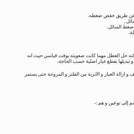
غاز عن طريق خفض ضغطه.
ائل .
 ضغط السائل.
ة.
مكنه حل العطل مهما كانت صعوبته بوقت قياسي حيث انه
 و تبديلها بقطع غيار اصلية حسب الحاجة،
و ازالة الغبار و الاتربة من الفلتر و المروحة حتى يستمر
م إلى نوعين و هم :-