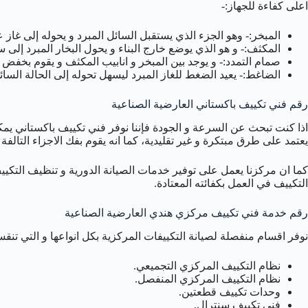
اعلى كفاءة للجهاز:-
المبخر:- وهو الجزء الذي يستقبل السائل المبرد و يحوله إلى 
المكثف:- و هو الذي يوضع خارج البناء و يحول البخار المبرد إلى س
صمام التمدد:- و يوجد بين المبخر و انابيب المكثف و يقوم بخفض
الضاغط:- يعيد الضغط للغاز المبرد ليسهل تحوله إلى الحالة السائل
رقم فني تكييف باكستاني العارضية الصناعية
اذا كنت تبحث عن السرعة و الجودة فإننا نوفر فني تكييف باكستاني ي
يعتمد على طرق مبتكرة و غير تقليدية، كما انه يقوم بفك الاجزاء التالفة
كما ان مركزنا يعمل على توفير خدمات الصيانة الدورية و تنظيف التكييف 
التكييف في العمل بكفائته المعتادة.
رقم خدمة فني تكييف مركزي هندي العارضية الصناعية
نوفر اقسام منفصلة لصيانة التكييفات المركزية بكل انواعها و التي تنقس
نظام التكييف المركزي التجميعي.
نظام التكييف المركزي المنفصل.
وحدات تكييف قطعتين.
فني تكييف سنترال.