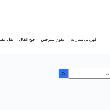
كهربائي سيارات
مقوي سيرفس
فتح اقفال
نقل عفش 