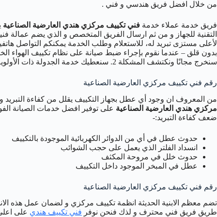
من خلال افضل فريق هندسي و فني .
فريق خدمة عملاء خدمة
فني تكييف مركزي هندي العارضية الصناعية
ي
التقنية للجهاز و من ثم ارسال الفريق المتخصص و الذي يضم عمالة فنية 
لأعلى مستزى تبريد له، للاستعلام وطلب الخدمة يمكنكم التواصل هاتف
سنخرج مجانًا ونكتشف المشكلة 2. سنعطيك خدمة الجدولة ذات الأولوية ونعيد الرسوم الأصلية!
رقم فني تكييف مركزي العارضية الصناعية
من المعروف ان وجود أي عطل بجهاز التكييف يقلل من كفاءة التبريد و ه
مركزي هندي العارضية الصناعية
على توفير افضل خدمات الصيانة الفور
ضعف كفاءة التبريد:-
حدوث عطل في أي من الدوائر الكهربائية الموجودة بالتكييف
انسداد الفلتر الذي يعمل على حجب الشوائب
حدوث خلل في مروحة المكثف
عطل في المبخر الموجود داخل التكييف
رقم فني تكييف مركزي العارضية الصناعية
تضم معظم الابنية الحديثة انظمة تكييف مركزي و لضمان عمل هذه الانظ
طريق فريق فني محترف و لذك فنحن نوفر
فني تكييف هندي
على اعلى 