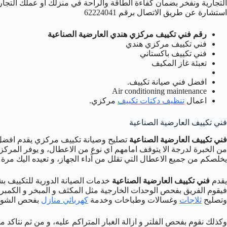
التجارية ونفخر بضمان كفاءة الطاقة والراحة في منزلك أو عملك التجاري
استشارة عن طريق الاتصال برقم 62224041
رقم فني تكييف مركزي هندي العارضية الصناعية
فني تكييف مركزي هندي
فني تكييف باكستاني
تعبئة غاز المكيف
افضل فني صيانة تكييف.
Air conditioning maintenance
اعمال
تنظيف دكتات تكييف
مركزي.
فني تكييف العارضية الصناعية
فني تكييف العارضية الصناعية
تصليح وصيانة تكييف مركزي يقدم افضل
من الخبرة لدرجة الا يتوقف امامهم اي نوع من الاعطال، و يوفر المركز خ
يخلصكم من جميع الاعطال التي تقلل من آداء الجهاز، و تعيده اليك مرة 
يقدم
فني تكييف العارضية الصناعية
خدمات الصيانة الدورية للتكييف 
فيقوم الفريق بفحص الوحدات الخارجية مثل المكثف و المبخر و الكمبر
وتصليح
ثلاجات
وغسالات وطباخات وخدمة
كهربائي منازل
بفحص الشوت 
وكذلك نقوم بفحص الفلتر و ازالة الغبار المتراكم عليه، و من ثم نتاكد 