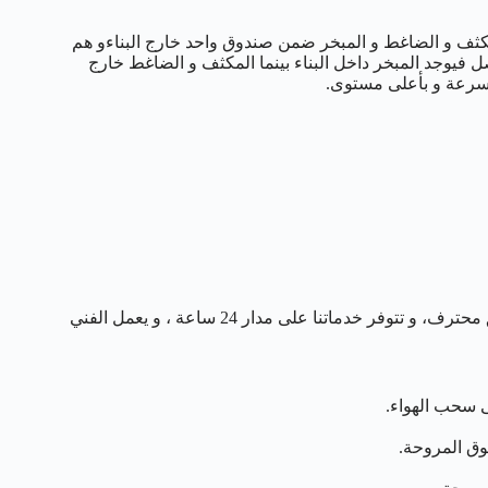
لمكثف و الضاغط و المبخر ضمن صندوق واحد خارج البناءو هم
ل فيوجد المبخر داخل البناء بينما المكثف و الضاغط خارج
 بسرعة و بأعلى مستوى.
نعمل على توفير خدمات صيانة دورية للتكييف المركزي من خلال فريق محترف، و تتوفر خدماتنا على مدار 24 ساعة ، و يعمل الفني
 سحب الهواء.
وق المروحة.