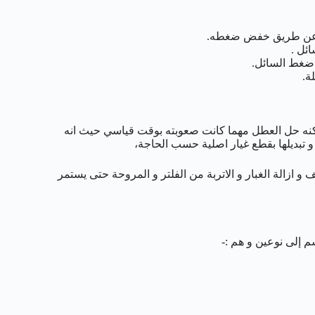
غاز عن طريق خفض ضغطه.
ائل .
 ضغط السائل.
ة.
مكنه حل العطل مهما كانت صعوبته بوقت قياسي حيث انه
 و تبديلها بقطع غيار اصلية حسب الحاجة،
و ازالة الغبار و الاتربة من الفلتر و المروحة حتى يستمر
م إلى نوعين و هم :-