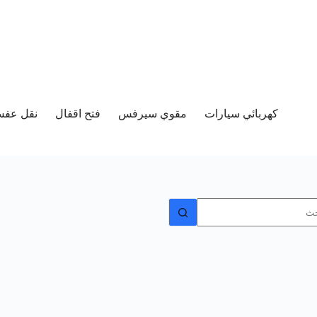
كهربائي سيارات
مقوي سيرفس
فتح اقفال
نقل عفش 