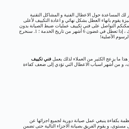
 لك المساعدة حول الاعطال الفنية و المشاكل التقنية
ة يقوم بانهاء العطل بشكل نهائي و اعادة التكييف لأعلى
 يمكنكم التواصل على فني تكييف عمليات ضبط الصيانة بدون
قلق – عندما نقوم بإجراء ضبط صيانة على نظام تكييف الهواء الخاص بك ، إذا تعطل في غضون 6 أشهر من تاريخ الخدمة ؛ 1. سنخرج
ذا ما يزعج الكثير من العملاء لذلك يعمل
فني تكييف
ات، و من أشهر اسباب الاعطال التي تؤدي إلى ضعف كفاءة
مة بكفاءة ينبغي عمل صيانة دورية لجميع اجزائها عن
مستوى، و يقوم الفريق بصيانة الاجزاء التالية حتى تضمن