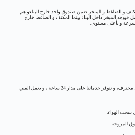
لمكثف و الضاغط و المبخر ضمن صندوق واحد خارج البناءو هم
ل فيوجد المبخر داخل البناء بينما المكثف و الضاغط خارج
 بسرعة و بأعلى مستوى.
نعمل على توفير خدمات صيانة دورية للتكييف المركزي من خلال فريق محترف، و تتوفر خدماتنا على مدار 24 ساعة ، و يعمل الفني
 سحب الهواء.
وق المروحة.