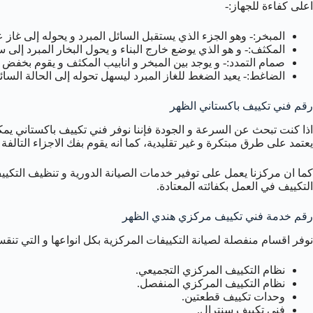
اعلى كفاءة للجهاز:-
المبخر:- وهو الجزء الذي يستقبل السائل المبرد و يحوله إلى 
المكثف:- و هو الذي يوضع خارج البناء و يحول البخار المبرد إلى س
صمام التمدد:- و يوجد بين المبخر و انابيب المكثف و يقوم بخفض
الضاغط:- يعيد الضغط للغاز المبرد ليسهل تحوله إلى الحالة السائل
رقم فني تكييف باكستاني الظهر
اذا كنت تبحث عن السرعة و الجودة فإننا نوفر فني تكييف باكستاني ي
يعتمد على طرق مبتكرة و غير تقليدية، كما انه يقوم بفك الاجزاء التالفة
كما ان مركزنا يعمل على توفير خدمات الصيانة الدورية و تنظيف التكييف 
التكييف في العمل بكفائته المعتادة.
رقم خدمة فني تكييف مركزي هندي الظهر
نوفر اقسام منفصلة لصيانة التكييفات المركزية بكل انواعها و التي تنقس
نظام التكييف المركزي التجميعي.
نظام التكييف المركزي المنفصل.
وحدات تكييف قطعتين.
فني تكييف سنترال.