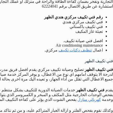
التجارية ونفخر بضمان كفاءة الطاقة والراحة في منزلك أو عملك التجاري
استشارة عن طريق الاتصال برقم 62224041
رقم فني تكييف مركزي هندي الظهر
فني تكييف مركزي هندي
فني تكييف باكستاني
تعبئة غاز المكيف
افضل فني صيانة تكييف.
Air conditioning maintenance
اعمال
تنظيف دكتات تكييف
مركزي.
فني تكييف الظهر
فني تكييف الظهر
تصليح وصيانة تكييف مركزي يقدم افضل فريق مدرب 
لدرجة الا يتوقف امامهم اي نوع من الاعطال، و يوفر المركز خدمة صيانة
جميع الاعطال التي تقلل من آداء الجهاز، و تعيده اليك مرة اخرى بحالة 
يقدم
فني تكييف الظهر
خدمات الصيانة الدورية للتكييف بشكل منتظم ح
بفحص الوحدات الخارجية مثل المكثف و المبخر و الكمبروسر الذي يتوا
وخدمة
كهربائي منازل
بفحص الشوت الذي يؤثر على كفاءة التكييف ال
وكذلك نقوم بفحص الفلتر و ازالة الغبار المتراكم عليه، و من ثم نتاكد 