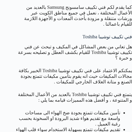
كما يقدم لكم فني تكييف سامسونج Samsung بالعديد من
الأعمال المختلفة ، نعمل في جميع مناطق الكويت عبر
ورشات متنقلة و مزودة بأحدث المعدات و الأجهزة اللازمة
للقيام باعمالنا .
فني تكييف توشيبا Toshiba
هل تعاني من بعض المشاكل في المكيف و تبحث عن فني
تكييف توشيبا Toshiba للقيام بكشف العطل و تصليحه بسرعة
و خبرة ؟
يمكنكم الاعتماد على فني تكييف توشيبا Toshiba الخبير بكافة
مجالات المكيفات حيث انه يقوم بتأمين مكيفات تتمتع بجودة
الصنع و متانة الغلاف الخارجي للمكيفات .
يتمتع فني تكييف توشيبا Toshiba بالعديد من الأعمال المختلفة
و المتنوعة ، و أفضل هذه المميزات قيامه بما يلي :
تأمين مكيفات تتمتع بجودة ضخ الهواء الى مساحات
واسعة مع تقديم هواء شديد البرودة او السخونة بحسب
رغبة العميل .
تقديم مكيفات تتمتع بسهولة الاستخدام سواء قلب الهواء