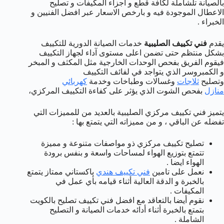
بالصيانة تلشاملة لكافة قطع و اجزاء المكيفات و تصليح
الاعطال الموجودة فيه و بارخص الاسعار عبر افضل الفنيين و
الخبراء .
يقدم
فني تكييف الصليبية
خدمات الصيانة الدورية للتكييف
بشكل منتظم حتى تضمن اعلى مستوى آداء لجهاز التكييف
فيقوم الفريق بفحص الوحدات الخارجية مثل المكثف و المبخر
و الكمبروسر الذي يتواجد في لفائف التكييف
وتصليح
ثلاجات
وغسالات وطباخات وخدمة
كهربائي
منازل
بفحص الشوت الذي يؤثر على كفاءة التكييف المركزي،
يتميز فني تكييف مركزي الصليبية بالعديد من للمميزات التي
تفضله عن الباقي ، و من مميزاته التي يتمتع بها :
تصليح تكييف مركزي ذو مواصفات متنوعة و مميزة
تتمتع بتوزيع الهواء لمساحات واسعة و بنفس برودة
الهواء ايضا .
نعمل على تامين
فني تكييف هندي
باكستاني ممتاز يتمتع
بالخبرة و الدقة العالية أثناء قيامه بأي عمل في
المكيفات .
نقوم أيضا بالتعاقد مع افضل فني تكييف تصليح بالكويت
بتمتع بالخبرة أثناء أدائه خدمات الصيانة و التصليح
الشاملة .