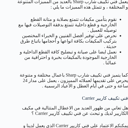
يعمل فني تكييف شارب Sharp بالعديد من المميزات المتنوعة
و المختلفة ، و تتمثل هذه المميزات ما يلي :
نقوم بتأمين مكيفات تتمتع بصلابة و متانة القطع
الخارجية و قطع داخلية تتمتع بدفقة التوصيلات فيها مع
توصيله للعميل .
نحرص على توفير أفضل الفنيين و الخبراء المختصين
بتركيب المكيفات بكافة انواعها و أحجامها باتباع طرق
حديثة .
نعمل ايضا على صيانة و تبضليح كافة القطع الداخلية و
الخارجية الموجودة بالمكيفات بخبرة و احترافية من
عمالنا .
كما يتميز فني تكييف شارب Sharp باعمال مختلفة و متنوعة
يحرص على تقديمها لعملائه المميزون ، يعمل على مدار 24
ساعة و حتى في أيام العطل و الأعياد الرسمية .
فني تكييف كاريير Carrier
هل تعاني من ظهور العديد من الاعطال المتتالية في مكيف
الكاريير لديك و تبحث عن فني تكييف كاريير Carrier ؟
يمكنكم الاعتماد على فني كاريير Carrier الذي يعمل لدينا و