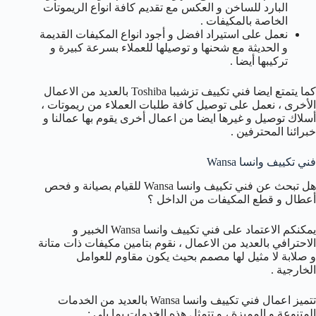
البارد للساخن و العكس مع تقديم كافة انواع الريموتات
الخاصة بالمكيفات .
نعمل على استيراد افضل و أجود انواع المكيفات القديمة
و الحديثة مع شحنها و توصيلها للعملاء بسرعة كبيرة و
تركيبها أيضا .
كما يتمتع ايضا فني تكييف تزشيبا Toshiba بالعديد من الاعمال
الأخرى ، نعمل على توصيل كافة طلبات العملاء من ريموتات ،
أسلاك توصيل و غيرها ايضا من اعمال أخرى يقوم بها عمالنا و
خبرائنا المحترفين .
فني تكييف وانسا Wansa
هل تبحث عن فني تكييف وانسا Wansa للقيام بصيانة و فحص
أعطال و قطع المكيفات من الداخل ؟
يمكنكم الاعتماد على فني تكييف وانسا Wansa الخبير و
الاحترافي بالعديد من الاعمال ، نقوم بتامين مكيفات ذات متانة
و صلابة لا مثيل لها مصمم بحيث يكون مقاوم للعوامل
الخارجية .
تتميز اعمال فني تكييف وانسا Wansa بالعديد من الخدمات
المتنوعة و المميزة ، و تتمثل هذه الخدمات بما يلي :