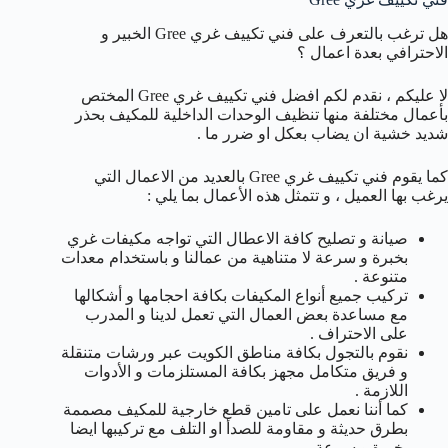
هل ترغب بالتعرف على فني تكييف غري Gree الخبير و
الاحترافي بعدة اعمال ؟
لا عليكم ، نقدم لكم افضل فني تكييف غري Gree المختص
بأعمال مختلفة منها تنظيف الوحدات الداخلية للمكيف بحذر
شديد خشية ان يضاب بعكل او ضرر ما .
كما يقوم فني تكييف غري Gree بالعديد من الاعمال التي
يرغب بها العميل ، و تتمثل هذه الأعمال بما يلي :
صيانة و تصليح كافة الاعطال التي تواجه مكيفات غري
بخبرة و سرعة لا متناهية من عمالنا و باستخدام معدات
متنوعة .
تركيب جميع أنواع المكيفات بكافة احجامها و أشكالها
مع مساعدة بعض العمال التي تعمل لدينا و المدرب
على الاحتراف .
نقوم بالتجول بكافة مناطق الكويت عبر ورشات متنقلة
و فريق متكامل مجهز بكافة المستلزمات و الأدوات
اللازمة .
كما أننا نعمل على تامين قطع خارجية للمكيف مصممة
بطرق حديثة و مقاومة للصدأ او التلف مع تركيبها ايضا
بخبرة و سرعة .