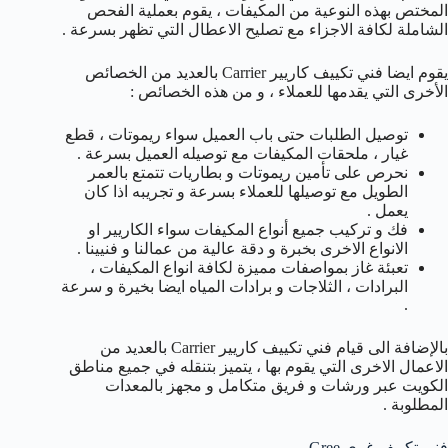
المختص بهذه النوعية من المكيفات ، يقوم بعملية الفحص
الشاملة لكافة الاجزاء مع تصليح الاعطال التي تظهر بسرعة .
يقوم ايضا فني تكييف كاريير Carrier بالعديد من الخصائص
الأخرى التي يقدمها للعملاء ، و من هذه الخصائص :
توصيل الطلبات حتى باب العميل سواء ريموتات ، قطع
غيار ، ملحقات المكيفات مع توصيله العميل بسرعة .
نحرص على تأمين ريموتات و بطاريات تتمتع بالعمر
الطويل مع توصيلها للعملاء بسرعة و تجريبه اذا كان
يعمل .
فك و تركيب جميع أنواع المكيفات سواء الكاريير او
الانواع الاخرى بخبرة و دقة عالية من عمالنا و فنيينا .
تعبئة غاز بمواصفات مميزة لكافة انواع المكيفات ،
البرادات ، الثلاجات و برادات المياه ايضا بخيرة و سرعة
.
بالإضافة الى قيام فني تكييف كاريير Carrier بالعديد من
الاعمال الاخرى التي يقوم بها ، يتميز بتنقله في جميع مناطق
الكويت عبر ورشات و فريق متكامل و مجهز بالمعدات
المطلوبة .
فني تكييف غري Gree