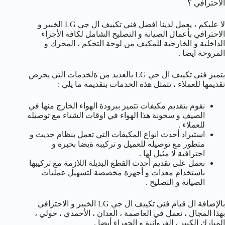
الاحترافي ؟
لا عليكم ، يعمل لدينا افضل فني تكييف ال جي LG الخبير و
الاحترافي بأعمال الصيانة و التصليح الشامل لكافة الأجزاء
الداخلية و الخارجية للمكيف من لوحة التحكم ، المحرك و
المروحة ايضا .
يتميز فني تكييف ال جي LG بالعديد من ةلخدمات التي يحرص
تقديمها للعملاء ، تتمثل هذه الخدمات بتقديمه ما يلي :
نقوم بتقديم مكيفات تتميز ببرودة الهواء الخارج منها في
الصيف و سخونة هذا الهواء في اوقات الشتاء مع توصيله
للعملاء .
استيراد أحدث انواع المكيفات التي تعمل بنظام حديث و
متطور مع توصيله للعميل و تركيبه ةيضا بخبرة و
احترافية لا مثيل لها .
نعمل على تقديم أحدث القطع البديلة اللازمة مع تركيبها
باستخدام معدات و أجهزة مخصصة لتسهيل عمليات
الصيانة و التصليح .
بالإضافة ال قيام فني تكييف ال جي LG الخبير و الاحترافي
بهذا المجال ، نعمل في العاصمة ، العدان ، الأحمدي ، حولي ،
المبارك الكبير ، الفروانية و الجهراء أيضا .