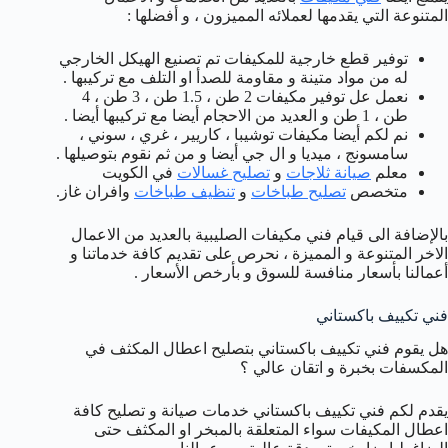
المتنوعة التي يقدمها لعملائه المميزون ، و أفضلها :
توفير قطع خارجية للمكيفات تم تصنيع الهيكل الخارجي
له من مواد متينة و مقاومة للصدأ او التلف مع تركيبها .
نعمل عل توفير مكيفات 2 طن ، 1.5 طن ، 3 طن ، 4
طن ، 1 طن و العديد من الاحجام أيضا مع تركيبها أيضا .
نم لكم أيضا مكيفات توشيبا ، كاريير ، غري ، سوني ،
سامسونج ، ميديا و ال جي أيضا و من ثم نقوم بتوصيلها .
معلم
صيانة ثلاجات
و
تصليح غسالات
في الكويت
متخصص
تصليح طباخات
و
تنظيف طباخات
وافران غاز.
بالإضافة الى قيام فني مكيفات الصليبية بالعديد من الاعمال
الاخر المتنوعة و المميزة ، نحرص على تقديم كافة خدماتنا و
أعمالنا بأسعار منافسة للسوق و بأرخص الأسعار .
فني تكييف باكستاني
هل يقوم فني تكييف باكستاني بتصليح اعطال المكثف في
المكسفات بخبرة و اتقان عالي ؟
يقدم لكم فني تكييف باكستاني خدمات صيانة و تصليح كافة
اعطال المكيفات سواء المتعلقة بالمبخر او المكثف حتى