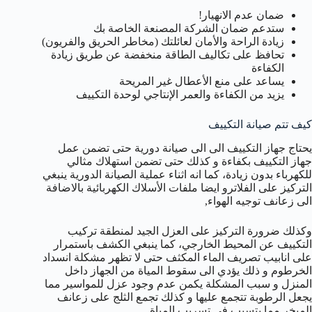
ضمان عدم الانهيار!
ستدعم ضمان الشركة المصنعة الخاصة بك
زيادة الراحة والأمان لعائلتك (مخاطر الحريق والفريون)
تحافظ على تكاليف الطاقة منخفضة عن طريق زيادة
الكفاءة
يساعد على منع الأعطال غير المريحة
يزيد من الكفاءة والعمر الإنتاجي لوحدة التكييف
كيف تتم صيانة التكييف
يحتاج جهاز التكييف الى الى صيانة دورية حتى تضمن عمل
جهاز التكييف بكفاءة و كذلك حتى تضمن استهلاك مثالي
للكهرباء بدون زيادة، كما انه اثناء عملية الصيانة الدورية ينبغي
التركيز على الفلاترو ايضا ملفات الأسلاك الكهربائية بالاضافة
الى زعانف توجيه الهواء,
وكذلك ضرورة التركيز على العزل الجيد لمنطقة تركيب
التكييف عن المحيط الخارجي، كما ينبغي الكشف باستمرار
على انابيب تصريف الماء المكثف حتى لا تظهر مشكلة انسداد
الخرطوم و ذلك يؤدي الى سقوط المياة من الجهاز داخل
المنزل و سبب المشكلة يكمن عدم وجود عزل للمواسير مما
يجعل الرطوبة تتجمع عليها و كذلك تجمع الثلج على زعانف
المبخر مما يتسبب في تسريب المياة.