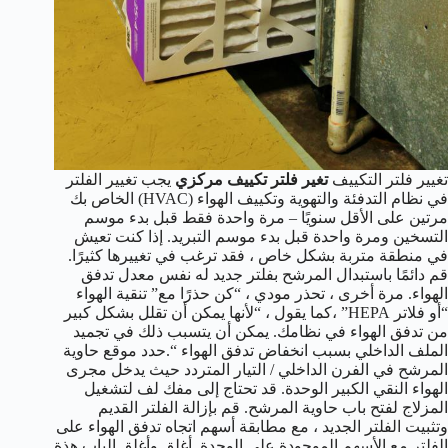
تغيير فلتر التكييف
تغير فلتر تكييف مركزي
يجب تغيير الفلتر
في نظام التدفئة والتهوية وتكييف الهواء (HVAC) الخاص بك
مرتين على الأقل سنويًا – مرة واحدة فقط قبل بدء موسم
التسخين ومرة واحدة قبل بدء موسم التبريد. إذا كنت تعيش
في منطقة متربة بشكل خاص ، فقد ترغب في تغييرها كثيرًا.
قم دائمًا باستبدال المرشح بفلتر جديد له نفس معدل تدفق
الهواء. مرة أخرى ، تحذر مودي ، “كن حذرًا مع” تنقية الهواء
“أو فلاتر HEPA” ،كما يقول ، “لأنها يمكن أن تقلل بشكل كبير
من تدفق الهواء في نظامك. يمكن أن يتسبب ذلك في تجميد
الملف الداخلي بسبب انخفاض تدفق الهواء “.حدد موقع حاوية
المرشح في الفرن الداخلي / التيار المتردد حيث يدخل مجرى
الهواء النقي الكبير الوحدة. قد تحتاج إلى مفك لف لتشغيل
المزلاج لفتح باب حاوية المرشح. قم بإزالة الفلتر القديم
وتثبيت الفلتر الجديد ، مع مطابقة أسهم اتجاه تدفق الهواء على
الفلتر مع الأسهم الموجودة على الوحدة. أغلق وأغلق الباب.هذة