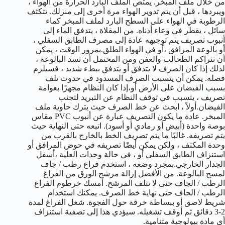
من خلال ملف المبخر. يمتص الملف البارد الحرارة من الهواء ،
ويبردها ، قبل أن يتم تدوير الهواء مرة أخرى إلى منزلك. تتكثف
الرطوبة في الهواء على السطح البارد لملف المبخر كماء
سائل ، يقطر في وعاء أدناه. من المقلاة ، يتدفق الماء إلى
أنبوب تصريف يتم توجيهه عادة إلى مصرف الطابق السفلي ،
أو بالوعة المرافق ،أو في الهواء الطلق.بمرور الوقت ، يمكن
أن تتراكم الطحالب والعفن ومن المحتمل أن تسد البالوعة ،
لذلك إذا كان الصرف لا يتدفق أو يتدفق ببطء شديد ، فسيلزم
فصله. يمكن أن يتسبب الصرف المسدود في حدوث تلف
بسبب الفيضان على الأرض أو،إذا كان النظام مجهزًا بعوامة
تصريف ، يتسبب في توقف النظام عن التبريد لتجنب
الفيضان.أولاً ، ابحث عن خط الصرف حيث يترك حاوية ملف
المبخر. عادة ما يكون التصريف عبارة عن أنبوب PVC مقاس
بوصة واحدة (أبيض أو رمادي أو أسود). اتبعه حتى النهاية حيث
يتم تصريفه. غالبًا ما يتم تصريف الخط بالخارج بالقرب من
وحدة المكثف ، ولكن يمكن أيضًا تصريفه في حوض المرافق أو
استنزاف الطابق السفلي أو ، في حالة وحدات العلية ،أسفل
الجدار الخارجي.بمجرد وضعه ، استخدم فراغ رطب / جاف
لمسح البالوعة. من الأفضل إزالة مرشح الورق من الفراغ
الرطب / الجاف حتى لا تتلف المرشح. أمسك خرطوم الفراغ
الرطب / الجاف حتى نهاية خط الصرف. يمكنك استخدام
شريط لاصق أو ببساطة خرقة حول الفجوة. شغل الفراغ لمدة
2-3 دقائق ثم أوقف تشغيله. سيؤدي هذا إلى تصفية استنزاف
أي مادة بيولوجية متنامية.