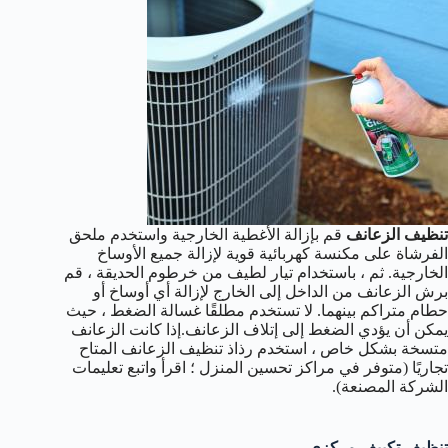
تنظيف الزعانف
قم بإزالة الأغطية الخارجية واستخدم ملحق
الفرشاة على مكنسة كهربائية قوية لإزالة جميع الأوساخ
الخارجية. ثم ، باستخدام تيار لطيف من خرطوم الحديقة ، قم
برش الزعانف من الداخل إلى الخارج لإزالة أي أوساخ أو
حطام متراكم بينهما. لا تستخدم مطلقًا غسالة الضغط ، حيث
يمكن أن يؤدي الضغط إلى إتلاف الزعانف.إذا كانت الزعانف
متسخة بشكل خاص ، استخدم رذاذ تنظيف الزعانف المتاح
تجاريًا (متوفر في مراكز تحسين المنزل ؛ اقرأ واتبع تعليمات
الشركة المصنعة).
تنظيف تكييف مركزي