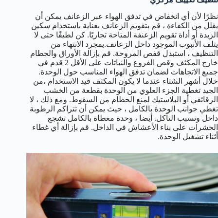
نظرًا لأن أي انخفاض في تدفق الهواء عبر الزعانف يمكن أن
يقلل من الكفاءة ، قم بتقويم الزعانف بعناية باستخدام سكين
الزبدة أو أداة تقويم الزعنفة المتاحة تجاريًا. كن لطيفًا حتى لا
يتلف الأنبوب الموجود داخل الزعانف.بمجرد الانتهاء من
التنظيف ، استبدل قفص المروحة. قم بإزالة الأوراق والحطام
خارج المكثف وقص الفروع والنباتات على الأقل 2 قدم في
جميع الاتجاهات لضمان تدفق الهواء المناسب حول الوحدة.
خلال أشهر الشتاء عندما لا يكون المكثف قيد الاستخدام ،من
الجيد تغطية الجزء العلوي من الوحدة بقطعة من الخشب
الرقائقي أو البلاستيك لمنع الحطام من السقوط. ومع ذلك ، لا
تغطي جوانب الوحدة بالكامل ، حيث يمكن أن تتراكم الرطوبة
داخل وتسبب التآكل. أيضا ، وحدة مغطاة بالكامل تشجع
الحشرات على بناء الأعشاش في الداخل. قم بإزالة أي غطاء
أثناء تشغيل الوحدة.