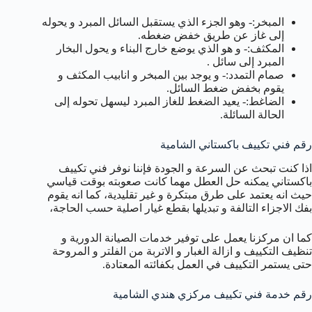
المبخر:- وهو الجزء الذي يستقبل السائل المبرد و يحوله
إلى غاز عن طريق خفض ضغطه.
المكثف:- و هو الذي يوضع خارج البناء و يحول البخار
المبرد إلى سائل .
صمام التمدد:- و يوجد بين المبخر و انابيب المكثف و
يقوم بخفض ضغط السائل.
الضاغط:- يعيد الضغط للغاز المبرد ليسهل تحوله إلى
الحالة السائلة.
رقم فني تكييف باكستاني الشامية
اذا كنت تبحث عن السرعة و الجودة فإننا نوفر فني تكييف
باكستاني يمكنه حل العطل مهما كانت صعوبته بوقت قياسي
حيث انه يعتمد على طرق مبتكرة و غير تقليدية، كما انه يقوم
بفك الاجزاء التالفة و تبديلها بقطع غيار اصلية حسب الحاجة،
كما ان مركزنا يعمل على توفير خدمات الصيانة الدورية و
تنظيف التكييف و ازالة الغبار و الاتربة من الفلتر و المروحة
حتى يستمر التكييف في العمل بكفائته المعتادة.
رقم خدمة فني تكييف مركزي هندي الشامية