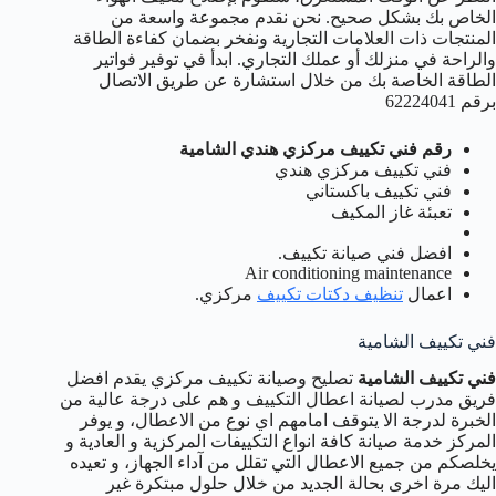
الخاص بك بشكل صحيح. نحن نقدم مجموعة واسعة من
المنتجات ذات العلامات التجارية ونفخر بضمان كفاءة الطاقة
والراحة في منزلك أو عملك التجاري. ابدأ في توفير فواتير
الطاقة الخاصة بك من خلال استشارة عن طريق الاتصال
برقم 62224041
رقم فني تكييف مركزي هندي الشامية
فني تكييف مركزي هندي
فني تكييف باكستاني
تعبئة غاز المكيف
افضل فني صيانة تكييف.
Air conditioning maintenance
اعمال
تنظيف دكتات تكييف
مركزي.
فني تكييف الشامية
فني تكييف الشامية
تصليح وصيانة تكييف مركزي يقدم افضل
فريق مدرب لصيانة اعطال التكييف و هم على درجة عالية من
الخبرة لدرجة الا يتوقف امامهم اي نوع من الاعطال، و يوفر
المركز خدمة صيانة كافة انواع التكييفات المركزية و العادية و
يخلصكم من جميع الاعطال التي تقلل من آداء الجهاز، و تعيده
اليك مرة اخرى بحالة الجديد من خلال حلول مبتكرة غير