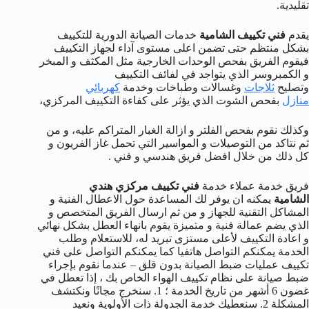
تقليدية.
يقدم
فني تكييف الشامية
خدمات الصيانة الدورية للتكييف
بشكل منتظم حتى تضمن اعلى مستوى آداء لجهاز التكييف
فيقوم الفريق بفحص الوحدات الخارجية مثل المكثف و المبخر
و الكمبروسر الذي يتواجد في لفائف التكييف
وتصليح
ثلاجات
وغسالات وطباخات وخدمة
كهربائي
منازل
بفحص الشوت الذي يؤثر على كفاءة التكييف المركزي،
وكذلك نقوم بفحص الفلتر و ازالة الغبار المتراكم عليه، و من
ثم نتاكد من التوصيلات و المواسير التي تحمل غاز الفريون و
كل ذلك من خلال افضل فريق هندسي و فني .
فريق خدمة عملاء خدمة
فني تكييف مركزي هندي
الشامية
يمكنه ان يوفر لك المساعدة حول الاعطال الفنية و
المشاكل التقنية للجهاز و من ثم ارسال الفريق المتخصص و
الذي يضم عمالة فنية و متميزة يقوم بانهاء العطل بشكل نهائي
و اعادة التكييف لأعلى مستزى تبريد له، للاستعلام وطلب
الخدمة يمكنكم التواصل هاتفيا كما يمكنكم التواصل على فني
تكييف عمليات ضبط الصيانة بدون قلق – عندما نقوم بإجراء
ضبط صيانة على نظام تكييف الهواء الخاص بك ، إذا تعطل في
غضون 6 أشهر من تاريخ الخدمة ؛ 1. سنخرج مجانًا ونكتشف
المشكلة 2. سنعطيك خدمة الجدولة ذات الأولوية ونعيد