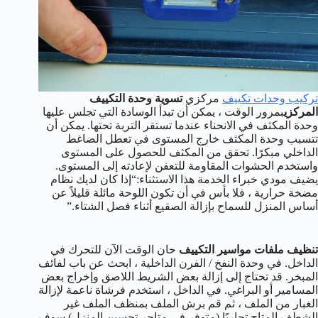
تركيب وحدات تكييف
مركزي
تسوية وحدة التكييف
المركزي
بمرور الوقت ، يمكن أن تبدأ الوسادة التي تجلس عليها
وحدة المكثف في الانحناء عندما تستقر التربة تحتها. يمكن أن
تتسبب وحدة المكثف خارج المستوى في تعطل الضاغط
الداخلي مبكرًا. تحقق من المكثف للحصول على المستوى
واستخدم الحشوات المقاومة للتعفن لإعادته إلى المستوى.
يضيف مودي خبراء الخدمة هذا الاستثناء:“إذا كان لديك نظام
مضخة حرارية ، فلا بأس في أن تكون اللوحة مائلة قليلاً عن
أساس المنزل للسماح بإزالة الصقيع أثناء فصل الشتاء.”
تنظيف ملفات مواسير التكييف
حان الوقت الآن للتحرك في
الداخل. في وحدة النفخ / الفرن الداخلية ، ابحث عن باب لفائف
المبخر. قد تحتاج إلى إزالة بعض الشريط اللاصق وإخراج بعض
المسامير أو البراغي. في الداخل ، استخدم فرشاة ناعمة لإزالة
الغبار من الملف ، ثم قم برش الملف بمنظف الملف غير
الشطف المتاح تجاريًا (متوفر في متاجر تحسين المنزل).سوف