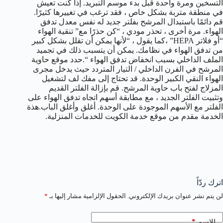
التسخين ومرة واحدة قبل بدء موسم التبريد. إذا كنت تعيش
في منطقة متربة بشكل خاص ، فقد ترغب في تغييرها كثيرًا.
قم دائمًا باستبدال المرشح بفلتر جديد له نفس معدل تدفق
الهواء. مرة أخرى ، تحذر مودي ، “كن حذرًا مع” تنقية الهواء
“أو فلاتر HEPA” ،كما يقول ، “لأنها يمكن أن تقلل بشكل كبير
من تدفق الهواء في نظامك. يمكن أن يتسبب ذلك في تجميد
الملف الداخلي بسبب انخفاض تدفق الهواء “.حدد موقع حاوية
المرشح في الفرن الداخلي / التيار المتردد حيث يدخل مجرى
الهواء النقي الكبير الوحدة. قد تحتاج إلى مفك لف لتشغيل
المزلاج لفتح باب حاوية المرشح. قم بإزالة الفلتر القديم
وتثبيت الفلتر الجديد ، مع مطابقة أسهم اتجاه تدفق الهواء على
الفلتر مع الأسهم الموجودة على الوحدة. أغلق وأغلق الباب.هذة
الخدمة مقدم من موقع خدمة الكويت للخدمات المنزلية.
اترك ردّاً
لن يتم نشر عنوان بريدك الإلكتروني.
الحقول الإلزامية مشار إليها بـ
*
*
الاسم