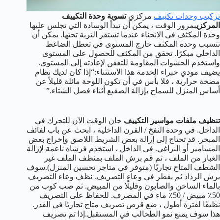
تركيب وحدات تكييف
مركزي
تسوية وحدة التكييف
المركزي
بمرور الوقت ، يمكن أن تبدأ الوسادة التي تجلس عليها
وحدة المكثف في الانحناء عندما تستقر التربة تحتها. يمكن أن
تتسبب وحدة المكثف خارج المستوى في تعطل الضاغط
الداخلي مبكرًا. تحقق من المكثف للحصول على المستوى
واستخدم الحشوات المقاومة للتعفن لإعادته إلى المستوى.
يضيف مودي خبراء الخدمة هذا الاستثناء:“إذا كان لديك نظام
مضخة حرارية ، فلا بأس في أن تكون اللوحة مائلة قليلاً عن
أساس المنزل للسماح بإزالة الصقيع أثناء فصل الشتاء.”
تنظيف ملفات مواسير التكييف
حان الوقت الآن للتحرك في
الداخل. في وحدة النفخ / الفرن الداخلية ، ابحث عن باب لفائف
المبخر. قد تحتاج إلى إزالة بعض الشريط اللاصق وإخراج بعض
المسامير أو البراغي. في الداخل ، استخدم فرشاة ناعمة لإزالة
الغبار من الملف ، ثم قم برش الملف بمنظف الملف غير
الشطف المتاح تجاريًا (متوفر في متاجر تحسين المنزل).سوف
يرش الرذاذ ثم يقطر في وعاء التصريف. نظف وعاء التصريف
بالماء الساخن والصابون وقليلًا من المبيض. ثم صب كوب من
50٪ مبيض / 50٪ ماء في المصرف. للحفاظ على التصريف
نظيفًا لفترة أطول ، ضع قرص تصريف متاح تجاريًا في القدر.
هذا سوف يمنع نمو الطحالب في المستقبل.إذا تم تصريف