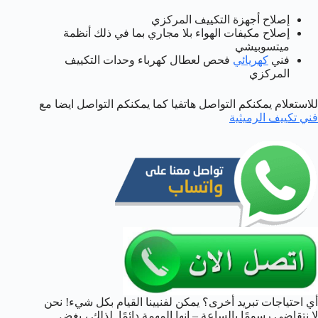
إصلاح أجهزة التكييف المركزي
إصلاح مكيفات الهواء بلا مجاري بما في ذلك أنظمة
ميتسوبيشي
فني
كهريائي
فحص لعطال كهرباء وحدات التكييف
المركزي
للاستعلام يمكنكم التواصل هاتفيا كما يمكنكم التواصل ايضا مع
فني تكييف الرميثية
أي احتياجات تبريد أخرى؟ يمكن لفنيينا القيام بكل شيء! نحن
لا نتقاضى رسومًا بالساعة – إنها المهمة دائمًا. لذلك ، بغض