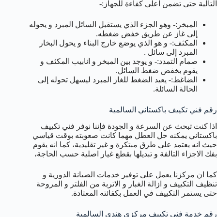
التالية حتى تضمن اعلى كفاءة للجهاز:-
المبخر:- وهو الجزء الذي يستقبل السائل المبرد و يحوله
إلى غاز عن طريق خفض ضغطه.
المكثف:- و هو الذي يوضع خارج البناء و يحول البخار
المبرد إلى سائل .
صمام التمدد:- و يوجد بين المبخر و انابيب المكثف و
يقوم بخفض ضغط السائل.
الضاغط:- يعيد الضغط للغاز المبرد ليسهل تحوله إلى
الحالة السائلة.
رقم فني تكييف باكستاني السالمية
اذا كنت تبحث عن السرعة و الجودة فإننا نوفر فني تكييف
باكستاني يمكنه حل العطل مهما كانت صعوبته بوقت قياسي
حيث انه يعتمد على طرق مبتكرة و غير تقليدية، كما انه يقوم
بفك الاجزاء التالفة و تبديلها بقطع غيار اصلية حسب الحاجة،
كما ان مركزنا يعمل على توفير خدمات الصيانة الدورية و
تنظيف التكييف و ازالة الغبار و الاتربة من الفلتر و المروحة
حتى يستمر التكييف في العمل بكفائته المعتادة.
رقم خدمة فني تكييف مركزي هندي السالمية