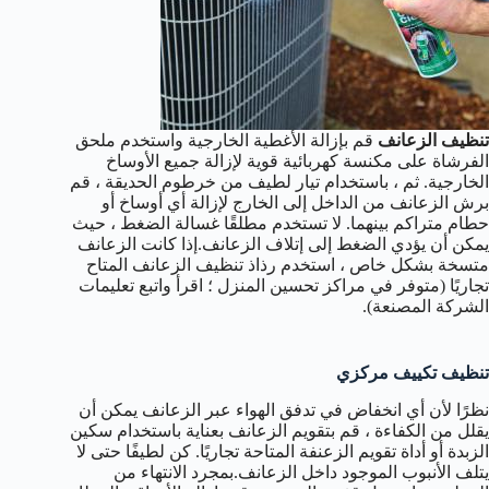
تنظيف الزعانف
قم بإزالة الأغطية الخارجية واستخدم ملحق
الفرشاة على مكنسة كهربائية قوية لإزالة جميع الأوساخ
الخارجية. ثم ، باستخدام تيار لطيف من خرطوم الحديقة ، قم
برش الزعانف من الداخل إلى الخارج لإزالة أي أوساخ أو
حطام متراكم بينهما. لا تستخدم مطلقًا غسالة الضغط ، حيث
يمكن أن يؤدي الضغط إلى إتلاف الزعانف.إذا كانت الزعانف
متسخة بشكل خاص ، استخدم رذاذ تنظيف الزعانف المتاح
تجاريًا (متوفر في مراكز تحسين المنزل ؛ اقرأ واتبع تعليمات
الشركة المصنعة).
تنظيف تكييف مركزي
نظرًا لأن أي انخفاض في تدفق الهواء عبر الزعانف يمكن أن
يقلل من الكفاءة ، قم بتقويم الزعانف بعناية باستخدام سكين
الزبدة أو أداة تقويم الزعنفة المتاحة تجاريًا. كن لطيفًا حتى لا
يتلف الأنبوب الموجود داخل الزعانف.بمجرد الانتهاء من