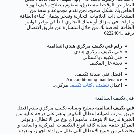
النظر عن الوقت المستغرق، سنقوم بإصلاح مكيف الهواء
الخاص بك بشكل صحيح. نحن نقدم مجموعة واسعة من
المنتجات ذات العلامات التجارية ونفخر بضمان كفاءة الطاقة
والراحة في منزلك أو عملك التجاري. ابدأ في توفير فواتير
الطاقة الخاصة بك من خلال استشارة عن طريق الاتصال
برقم 62224041
رقم فني تكييف مركزي هندي السالمية
فني تكييف مركزي هندي
فني تكييف باكستاني
تعبئة غاز المكيف
افضل فني صيانة تكييف.
Air conditioning maintenance
اعمال
تنظيف دكتات تكييف
مركزي.
فني تكييف السالمية
فني تكييف السالمية
تصليح وصيانة تكييف مركزي يقدم افضل
فريق مدرب لصيانة اعطال التكييف و هم على درجة عالية من
الخبرة لدرجة الا يتوقف امامهم اي نوع من الاعطال، و يوفر
المركز خدمة صيانة كافة انواع التكييفات المركزية و العادية و
يخلصكم من جميع الاعطال التي تقلل من آداء الجهاز، و تعيده