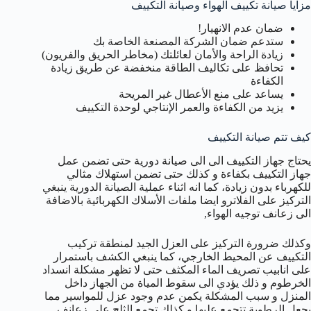
مزايا صيانة تكييف الهواء وصيانة التكييف
ضمان عدم الانهيار!
ستدعم ضمان الشركة المصنعة الخاصة بك
زيادة الراحة والأمان لعائلتك (مخاطر الحريق والفريون)
تحافظ على تكاليف الطاقة منخفضة عن طريق زيادة
الكفاءة
يساعد على منع الأعطال غير المريحة
يزيد من الكفاءة والعمر الإنتاجي لوحدة التكييف
كيف تتم صيانة التكييف
يحتاج جهاز التكييف الى الى صيانة دورية حتى تضمن عمل
جهاز التكييف بكفاءة و كذلك حتى تضمن استهلاك مثالي
للكهرباء بدون زيادة، كما انه اثناء عملية الصيانة الدورية ينبغي
التركيز على الفلاترو ايضا ملفات الأسلاك الكهربائية بالاضافة
الى زعانف توجيه الهواء,
وكذلك ضرورة التركيز على العزل الجيد لمنطقة تركيب
التكييف عن المحيط الخارجي، كما ينبغي الكشف باستمرار
على انابيب تصريف الماء المكثف حتى لا تظهر مشكلة انسداد
الخرطوم و ذلك يؤدي الى سقوط المياة من الجهاز داخل
المنزل و سبب المشكلة يكمن عدم وجود عزل للمواسير مما
يجعل الرطوبة تتجمع عليها و كذلك تجمع الثلج على زعانف