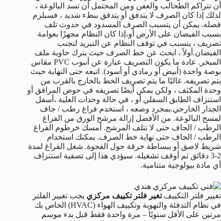
أن تتراكم الطحالب والعفن ومن المحتمل أن تسد البالوعة ،
لذلك إذا كان الصرف لا يتدفق أو يتدفق ببطء شديد ، فسيلزم
فصله. يمكن أن يتسبب الصرف المسدود في حدوث تلف
بسبب الفيضان على الأرض أو،إذا كان النظام مجهزًا بعوامة
تصريف ، يتسبب في توقف النظام عن التبريد لتجنب
الفيضان.أولاً ، ابحث عن خط الصرف حيث يترك حاوية ملف
المبخر. عادة ما يكون التصريف عبارة عن أنبوب PVC مقاس
بوصة واحدة (أبيض أو رمادي أو أسود). اتبعه حتى النهاية حيث
يتم تصريفه. غالبًا ما يتم تصريف الخط بالخارج بالقرب من
وحدة المكثف ، ولكن يمكن أيضًا تصريفه في حوض المرافق أو
استنزاف الطابق السفلي أو ، في حالة وحدات العلية ،أسفل
الجدار الخارجي.بمجرد وضعه ، استخدم فراغ رطب / جاف
لمسح البالوعة. من الأفضل إزالة مرشح الورق من الفراغ
الرطب / الجاف حتى لا تتلف المرشح. أمسك خرطوم الفراغ
الرطب / الجاف حتى نهاية خط الصرف. يمكنك استخدام
شريط لاصق أو ببساطة خرقة حول الفجوة. شغل الفراغ لمدة
2-3 دقائق ثم أوقف تشغيله. سيؤدي هذا إلى تصفية استنزاف
أي مادة بيولوجية متنامية.
تغيير فلتر التكييف
تغير فلتر تكييف مركزي
يجب تغيير الفلتر
في نظام التدفئة والتهوية وتكييف الهواء (HVAC) الخاص بك
مرتين على الأقل سنويًا – مرة واحدة فقط قبل بدء موسم