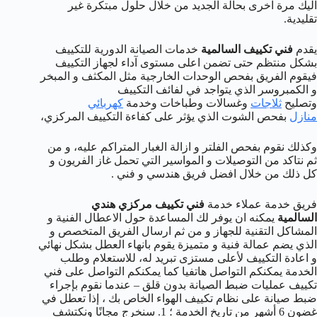
اليك مرة اخرى بحالة الجديد من خلال حلول مبتكرة غير
تقليدية.
يقدم
فني تكييف السالمية
خدمات الصيانة الدورية للتكييف
بشكل منتظم حتى تضمن اعلى مستوى آداء لجهاز التكييف
فيقوم الفريق بفحص الوحدات الخارجية مثل المكثف و المبخر
و الكمبروسر الذي يتواجد في لفائف التكييف
وتصليح
ثلاجات
وغسالات وطباخات وخدمة
كهربائي
منازل
بفحص الشوت الذي يؤثر على كفاءة التكييف المركزي،
وكذلك نقوم بفحص الفلتر و ازالة الغبار المتراكم عليه، و من
ثم نتاكد من التوصيلات و المواسير التي تحمل غاز الفريون و
كل ذلك من خلال افضل فريق هندسي و فني .
فريق خدمة عملاء خدمة
فني تكييف مركزي هندي
السالمية
يمكنه ان يوفر لك المساعدة حول الاعطال الفنية و
المشاكل التقنية للجهاز و من ثم ارسال الفريق المتخصص و
الذي يضم عمالة فنية و متميزة يقوم بانهاء العطل بشكل نهائي
و اعادة التكييف لأعلى مستزى تبريد له، للاستعلام وطلب
الخدمة يمكنكم التواصل هاتفيا كما يمكنكم التواصل على فني
تكييف عمليات ضبط الصيانة بدون قلق – عندما نقوم بإجراء
ضبط صيانة على نظام تكييف الهواء الخاص بك ، إذا تعطل في
غضون 6 أشهر من تاريخ الخدمة ؛ 1. سنخرج مجانًا ونكتشف