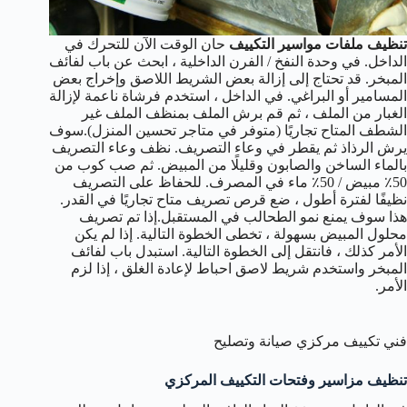
تنظيف ملفات مواسير التكييف
حان الوقت الآن للتحرك في
الداخل. في وحدة النفخ / الفرن الداخلية ، ابحث عن باب لفائف
المبخر. قد تحتاج إلى إزالة بعض الشريط اللاصق وإخراج بعض
المسامير أو البراغي. في الداخل ، استخدم فرشاة ناعمة لإزالة
الغبار من الملف ، ثم قم برش الملف بمنظف الملف غير
الشطف المتاح تجاريًا (متوفر في متاجر تحسين المنزل).سوف
يرش الرذاذ ثم يقطر في وعاء التصريف. نظف وعاء التصريف
بالماء الساخن والصابون وقليلًا من المبيض. ثم صب كوب من
50٪ مبيض / 50٪ ماء في المصرف. للحفاظ على التصريف
نظيفًا لفترة أطول ، ضع قرص تصريف متاح تجاريًا في القدر.
هذا سوف يمنع نمو الطحالب في المستقبل.إذا تم تصريف
محلول المبيض بسهولة ، تخطى الخطوة التالية. إذا لم يكن
الأمر كذلك ، فانتقل إلى الخطوة التالية. استبدل باب لفائف
المبخر واستخدم شريط لاصق احباط لإعادة الغلق ، إذا لزم
الأمر.
فني تكييف مركزي صيانة وتصليح
تنظيف مزاسير وفتحات التكييف المركزي