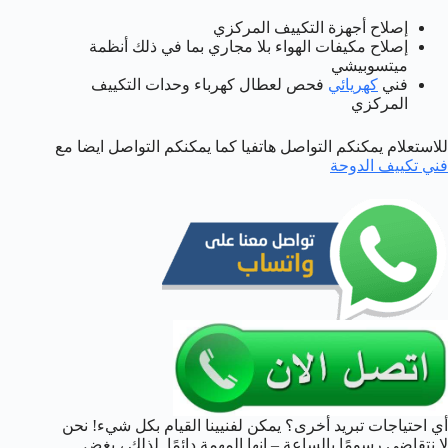
إصلاح أجهزة التكييف المركزي
إصلاح مكيفات الهواء بلا مجاري بما في ذلك أنظمة
ميتسوبيشي
فني
كهريائي
فحص لعطال كهرباء وحدات التكييف
المركزي
للاستعلام يمكنكم التواصل هاتفيا كما يمكنكم التواصل ايضا مع
فني تكييف الدوحة
أي احتياجات تبريد أخرى؟ يمكن لفنيينا القيام بكل شيء! نحن
لا نتقاضى رسومًا بالساعة – إنها المهمة دائمًا. لذلك ، بغض