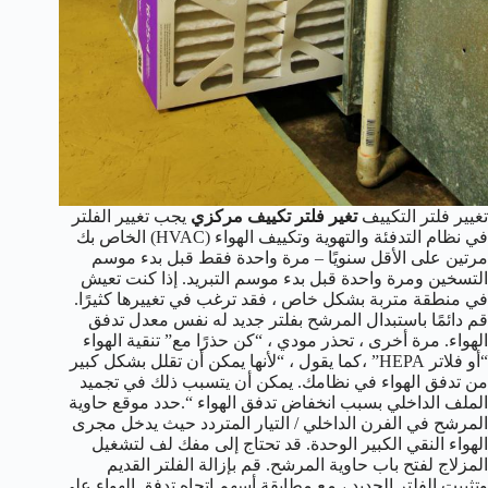
تغيير فلتر التكييف
تغير فلتر تكييف مركزي
يجب تغيير الفلتر
في نظام التدفئة والتهوية وتكييف الهواء (HVAC) الخاص بك
مرتين على الأقل سنويًا – مرة واحدة فقط قبل بدء موسم
التسخين ومرة واحدة قبل بدء موسم التبريد. إذا كنت تعيش
في منطقة متربة بشكل خاص ، فقد ترغب في تغييرها كثيرًا.
قم دائمًا باستبدال المرشح بفلتر جديد له نفس معدل تدفق
الهواء. مرة أخرى ، تحذر مودي ، “كن حذرًا مع” تنقية الهواء
“أو فلاتر HEPA” ،كما يقول ، “لأنها يمكن أن تقلل بشكل كبير
من تدفق الهواء في نظامك. يمكن أن يتسبب ذلك في تجميد
الملف الداخلي بسبب انخفاض تدفق الهواء “.حدد موقع حاوية
المرشح في الفرن الداخلي / التيار المتردد حيث يدخل مجرى
الهواء النقي الكبير الوحدة. قد تحتاج إلى مفك لف لتشغيل
المزلاج لفتح باب حاوية المرشح. قم بإزالة الفلتر القديم
وتثبيت الفلتر الجديد ، مع مطابقة أسهم اتجاه تدفق الهواء على