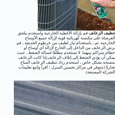
تنظيف الزعانف
قم بإزالة الأغطية الخارجية واستخدم ملحق
الفرشاة على مكنسة كهربائية قوية لإزالة جميع الأوساخ
الخارجية. ثم ، باستخدام تيار لطيف من خرطوم الحديقة ، قم
برش الزعانف من الداخل إلى الخارج لإزالة أي أوساخ أو
حطام متراكم بينهما. لا تستخدم مطلقًا غسالة الضغط ، حيث
يمكن أن يؤدي الضغط إلى إتلاف الزعانف.إذا كانت الزعانف
متسخة بشكل خاص ، استخدم رذاذ تنظيف الزعانف المتاح
تجاريًا (متوفر في مراكز تحسين المنزل ؛ اقرأ واتبع تعليمات
الشركة المصنعة).