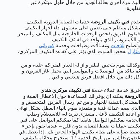
اليك مرة اخرى بحالة الجديد من خلال حلول مبتكرة غير
تقليدية.
يقدم
فني تكييف الروضة
خدمات الصيانة الدورية للتكييف
بشكل منتظم حتى تضمن اعلى مستوى آداء لجهاز التكييف
فيقوم الفريق بفحص الوحدات الخارجية مثل المكثف و المبخر
و الكمبروسر الذي يتواجد في لفائف التكييف
وتصليح
ثلاجات
وغسالات وطباخات وخدمة
كهربائي
منازل
بفحص الشوت الذي يؤثر على كفاءة التكييف المركزي،
وكذلك نقوم بفحص الفلتر و ازالة الغبار المتراكم عليه، و من
ثم نتاكد من التوصيلات و المواسير التي تحمل غاز الفريون و
كل ذلك من خلال افضل فريق هندسي و فني .
فريق خدمة عملاء خدمة
فني تكييف مركزي هندي
الروضة
يمكنه ان يوفر لك المساعدة حول الاعطال الفنية و
المشاكل التقنية للجهاز و من ثم ارسال الفريق المتخصص و
الذي يضم عمالة فنية و متميزة يقوم بانهاء العطل بشكل نهائي
و اعادة التكييف لأعلى مستزى تبريد له، للاستعلام وطلب
الخدمة يمكنكم التواصل هاتفيا كما يمكنكم التواصل على فني
تكييف عمليات ضبط الصيانة بدون قلق – عندما نقوم بإجراء
ضبط صيانة على نظام تكييف الهواء الخاص بك ، إذا تعطل في
غضون 6 أشهر من تاريخ الخدمة ؛ 1. سنخرج مجانًا ونكتشف