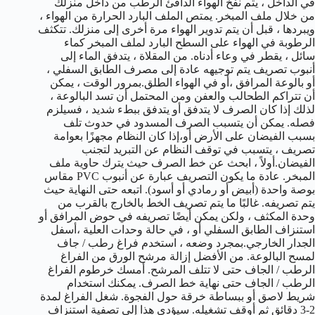
في الداخل ، يتم نفخ الهواء الدافئ الرطب من داخل منزلك
من خلال ملف المبخر. يمتص الملف البارد الحرارة من الهواء ،
ويبردها ، قبل أن يتم تدوير الهواء مرة أخرى إلى منزلك. تتكثف
الرطوبة في الهواء على السطح البارد لملف المبخر كماء
سائل ، يقطر في وعاء أدناه. من المقلاة ، يتدفق الماء إلى
أنبوب تصريف يتم توجيهه عادة إلى مصرف الطابق السفلي ،
أو بالوعة المرافق ،أو في الهواء الطلق.بمرور الوقت ، يمكن
أن تتراكم الطحالب والعفن ومن المحتمل أن تسد البالوعة ،
لذلك إذا كان الصرف لا يتدفق أو يتدفق ببطء شديد ، فسيلزم
فصله. يمكن أن يتسبب الصرف المسدود في حدوث تلف
بسبب الفيضان على الأرض أو،إذا كان النظام مجهزًا بعوامة
تصريف ، يتسبب في توقف النظام عن التبريد لتجنب
الفيضان.أولاً ، ابحث عن خط الصرف حيث يترك حاوية ملف
المبخر. عادة ما يكون التصريف عبارة عن أنبوب PVC مقاس
بوصة واحدة (أبيض أو رمادي أو أسود). اتبعه حتى النهاية حيث
يتم تصريفه. غالبًا ما يتم تصريف الخط بالخارج بالقرب من
وحدة المكثف ، ولكن يمكن أيضًا تصريفه في حوض المرافق أو
استنزاف الطابق السفلي أو ، في حالة وحدات العلية ،أسفل
الجدار الخارجي.بمجرد وضعه ، استخدم فراغ رطب / جاف
لمسح البالوعة. من الأفضل إزالة مرشح الورق من الفراغ
الرطب / الجاف حتى لا تتلف المرشح. أمسك خرطوم الفراغ
الرطب / الجاف حتى نهاية خط الصرف. يمكنك استخدام
شريط لاصق أو ببساطة خرقة حول الفجوة. شغل الفراغ لمدة
2-3 دقائق ثم أوقف تشغيله. سيؤدي هذا إلى تصفية استنزاف