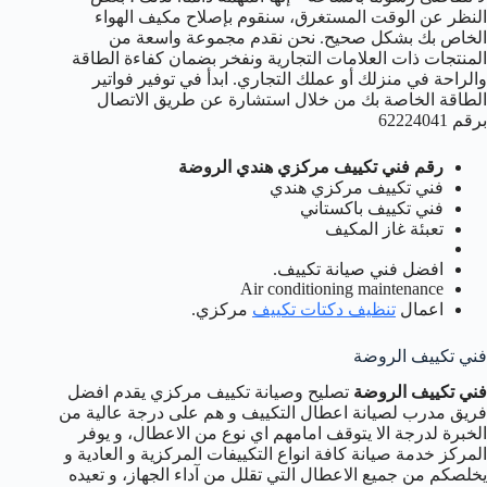
النظر عن الوقت المستغرق، سنقوم بإصلاح مكيف الهواء
الخاص بك بشكل صحيح. نحن نقدم مجموعة واسعة من
المنتجات ذات العلامات التجارية ونفخر بضمان كفاءة الطاقة
والراحة في منزلك أو عملك التجاري. ابدأ في توفير فواتير
الطاقة الخاصة بك من خلال استشارة عن طريق الاتصال
برقم 62224041
رقم فني تكييف مركزي هندي الروضة
فني تكييف مركزي هندي
فني تكييف باكستاني
تعبئة غاز المكيف
افضل فني صيانة تكييف.
Air conditioning maintenance
اعمال
تنظيف دكتات تكييف
مركزي.
فني تكييف الروضة
فني تكييف الروضة
تصليح وصيانة تكييف مركزي يقدم افضل
فريق مدرب لصيانة اعطال التكييف و هم على درجة عالية من
الخبرة لدرجة الا يتوقف امامهم اي نوع من الاعطال، و يوفر
المركز خدمة صيانة كافة انواع التكييفات المركزية و العادية و
يخلصكم من جميع الاعطال التي تقلل من آداء الجهاز، و تعيده