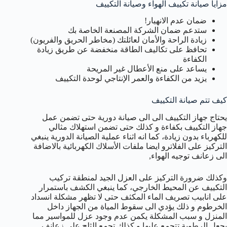
مزايا صيانة تكييف الهواء وصيانة التكييف
ضمان عدم الانهيار!
ستدعم ضمان الشركة المصنعة الخاصة بك
زيادة الراحة والأمان لعائلتك (مخاطر الحريق والفريون)
تحافظ على تكاليف الطاقة منخفضة عن طريق زيادة
الكفاءة
يساعد على منع الأعطال غير المريحة
يزيد من الكفاءة والعمر الإنتاجي لوحدة التكييف
كيف تتم صيانة التكييف
يحتاج جهاز التكييف الى الى صيانة دورية حتى تضمن عمل
جهاز التكييف بكفاءة و كذلك حتى تضمن استهلاك مثالي
للكهرباء بدون زيادة، كما انه اثناء عملية الصيانة الدورية ينبغي
التركيز على الفلاترو ايضا ملفات الأسلاك الكهربائية بالاضافة
الى زعانف توجيه الهواء,
وكذلك ضرورة التركيز على العزل الجيد لمنطقة تركيب
التكييف عن المحيط الخارجي، كما ينبغي الكشف باستمرار
على انابيب تصريف الماء المكثف حتى لا تظهر مشكلة انسداد
الخرطوم و ذلك يؤدي الى سقوط المياة من الجهاز داخل
المنزل و سبب المشكلة يكمن عدم وجود عزل للمواسير مما
يجعل الرطوبة تتجمع عليها و كذلك تجمع الثلج على زعانف