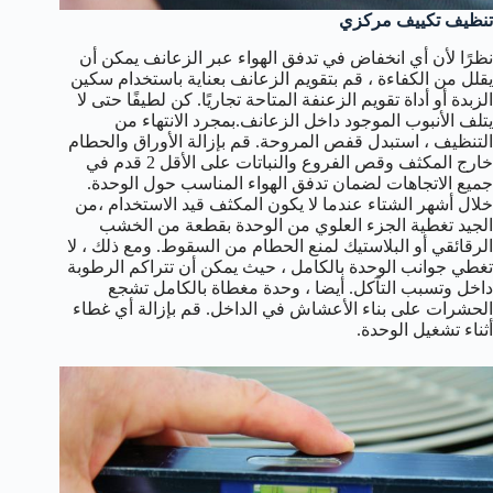
تنظيف تكييف مركزي
نظرًا لأن أي انخفاض في تدفق الهواء عبر الزعانف يمكن أن
يقلل من الكفاءة ، قم بتقويم الزعانف بعناية باستخدام سكين
الزبدة أو أداة تقويم الزعنفة المتاحة تجاريًا. كن لطيفًا حتى لا
يتلف الأنبوب الموجود داخل الزعانف.بمجرد الانتهاء من
التنظيف ، استبدل قفص المروحة. قم بإزالة الأوراق والحطام
خارج المكثف وقص الفروع والنباتات على الأقل 2 قدم في
جميع الاتجاهات لضمان تدفق الهواء المناسب حول الوحدة.
خلال أشهر الشتاء عندما لا يكون المكثف قيد الاستخدام ،من
الجيد تغطية الجزء العلوي من الوحدة بقطعة من الخشب
الرقائقي أو البلاستيك لمنع الحطام من السقوط. ومع ذلك ، لا
تغطي جوانب الوحدة بالكامل ، حيث يمكن أن تتراكم الرطوبة
داخل وتسبب التآكل. أيضا ، وحدة مغطاة بالكامل تشجع
الحشرات على بناء الأعشاش في الداخل. قم بإزالة أي غطاء
أثناء تشغيل الوحدة.