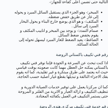
التالية حتى تضمن اعلى كفاءة للجهاز:-
المبخر:- وهو الجزء الذي يستقبل السائل المبرد و يحوله
إلى غاز عن طريق خفض ضغطه.
المكثف:- و هو الذي يوضع خارج البناء و يحول البخار
المبرد إلى سائل .
صمام التمدد:- و يوجد بين المبخر و انابيب المكثف و
يقوم بخفض ضغط السائل.
الضاغط:- يعيد الضغط للغاز المبرد ليسهل تحوله إلى
الحالة السائلة.
رقم فني تكييف باكستاني الروضة
اذا كنت تبحث عن السرعة و الجودة فإننا نوفر فني تكييف
باكستاني يمكنه حل العطل مهما كانت صعوبته بوقت قياسي
حيث انه يعتمد على طرق مبتكرة و غير تقليدية، كما انه يقوم
بفك الاجزاء التالفة و تبديلها بقطع غيار اصلية حسب الحاجة،
كما ان مركزنا يعمل على توفير خدمات الصيانة الدورية و
تنظيف التكييف و ازالة الغبار و الاتربة من الفلتر و المروحة
حتى يستمر التكييف في العمل بكفائته المعتادة.
رقم خدمة فني تكييف مركزي هندي الروضة