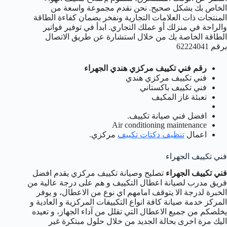
الخاص بك بشكل صحيح. نحن نقدم مجموعة واسعة من
المنتجات ذات العلامات التجارية ونفخر بضمان كفاءة الطاقة
والراحة في منزلك أو عملك التجاري. ابدأ في توفير فواتير
الطاقة الخاصة بك من خلال استشارة عن طريق الاتصال
برقم 62224041
رقم فني تكييف مركزي هندي الجهراء
فني تكييف مركزي هندي
فني تكييف باكستاني
تعبئة غاز المكيف
افضل فني صيانة تكييف.
Air conditioning maintenance
اعمال
تنظيف دكتات تكييف
مركزي.
فني تكييف الجهراء
فني تكييف الجهراء
تصليح وصيانة تكييف مركزي يقدم افضل
فريق مدرب لصيانة اعطال التكييف و هم على درجة عالية من
الخبرة لدرجة الا يتوقف امامهم اي نوع من الاعطال، و يوفر
المركز خدمة صيانة كافة انواع التكييفات المركزية و العادية و
يخلصكم من جميع الاعطال التي تقلل من آداء الجهاز، و تعيده
اليك مرة اخرى بحالة الجديد من خلال حلول مبتكرة غير