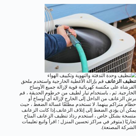
تنظيف الزعانف
قم بإزالة الأغطية الخارجية واستخدم ملحق
الفرشاة على مكنسة كهربائية قوية لإزالة جميع الأوساخ
الخارجية. ثم ، باستخدام تيار لطيف من خرطوم الحديقة ، قم
برش الزعانف من الداخل إلى الخارج لإزالة أي أوساخ أو
حطام متراكم بينهما. لا تستخدم مطلقًا غسالة الضغط ، حيث
يمكن أن يؤدي الضغط إلى إتلاف الزعانف.إذا كانت الزعانف
متسخة بشكل خاص ، استخدم رذاذ تنظيف الزعانف المتاح
تجاريًا (متوفر في مراكز تحسين المنزل ؛ اقرأ واتبع تعليمات
الشركة المصنعة).