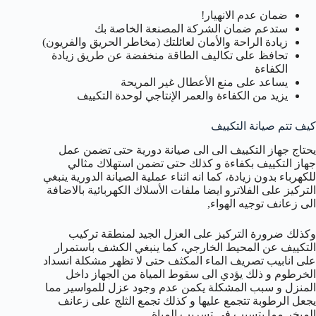
ضمان عدم الانهيار!
ستدعم ضمان الشركة المصنعة الخاصة بك
زيادة الراحة والأمان لعائلتك (مخاطر الحريق والفريون)
تحافظ على تكاليف الطاقة منخفضة عن طريق زيادة
الكفاءة
يساعد على منع الأعطال غير المريحة
يزيد من الكفاءة والعمر الإنتاجي لوحدة التكييف
كيف تتم صيانة التكييف
يحتاج جهاز التكييف الى الى صيانة دورية حتى تضمن عمل
جهاز التكييف بكفاءة و كذلك حتى تضمن استهلاك مثالي
للكهرباء بدون زيادة، كما انه اثناء عملية الصيانة الدورية ينبغي
التركيز على الفلاترو ايضا ملفات الأسلاك الكهربائية بالاضافة
الى زعانف توجيه الهواء,
وكذلك ضرورة التركيز على العزل الجيد لمنطقة تركيب
التكييف عن المحيط الخارجي، كما ينبغي الكشف باستمرار
على انابيب تصريف الماء المكثف حتى لا تظهر مشكلة انسداد
الخرطوم و ذلك يؤدي الى سقوط المياة من الجهاز داخل
المنزل و سبب المشكلة يكمن عدم وجود عزل للمواسير مما
يجعل الرطوبة تتجمع عليها و كذلك تجمع الثلج على زعانف
المبخر مما يتسبب في تسريب المياة.