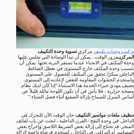
تركيب وحدات تكييف
مركزي
تسوية وحدة التكييف
المركزي
بمرور الوقت ، يمكن أن تبدأ الوسادة التي تجلس عليها
وحدة المكثف في الانحناء عندما تستقر التربة تحتها. يمكن أن
تتسبب وحدة المكثف خارج المستوى في تعطل الضاغط
الداخلي مبكرًا. تحقق من المكثف للحصول على المستوى
واستخدم الحشوات المقاومة للتعفن لإعادته إلى المستوى.
يضيف مودي خبراء الخدمة هذا الاستثناء:“إذا كان لديك نظام
مضخة حرارية ، فلا بأس في أن تكون اللوحة مائلة قليلاً عن
أساس المنزل للسماح بإزالة الصقيع أثناء فصل الشتاء.”
تنظيف ملفات مواسير التكييف
حان الوقت الآن للتحرك في
الداخل. في وحدة النفخ / الفرن الداخلية ، ابحث عن باب لفائف
المبخر. قد تحتاج إلى إزالة بعض الشريط اللاصق وإخراج بعض
المسامير أو البراغي. في الداخل ، استخدم فرشاة ناعمة لإزالة