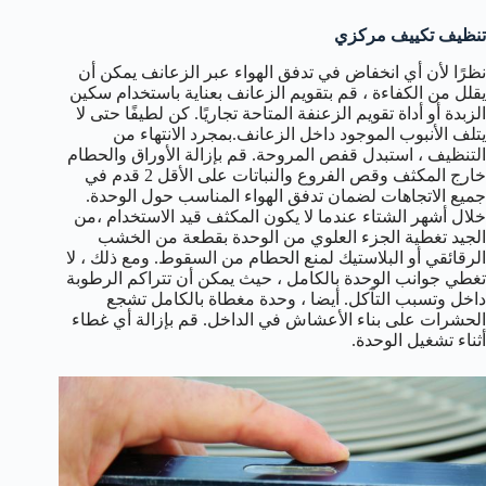
تنظيف تكييف مركزي
نظرًا لأن أي انخفاض في تدفق الهواء عبر الزعانف يمكن أن
يقلل من الكفاءة ، قم بتقويم الزعانف بعناية باستخدام سكين
الزبدة أو أداة تقويم الزعنفة المتاحة تجاريًا. كن لطيفًا حتى لا
يتلف الأنبوب الموجود داخل الزعانف.بمجرد الانتهاء من
التنظيف ، استبدل قفص المروحة. قم بإزالة الأوراق والحطام
خارج المكثف وقص الفروع والنباتات على الأقل 2 قدم في
جميع الاتجاهات لضمان تدفق الهواء المناسب حول الوحدة.
خلال أشهر الشتاء عندما لا يكون المكثف قيد الاستخدام ،من
الجيد تغطية الجزء العلوي من الوحدة بقطعة من الخشب
الرقائقي أو البلاستيك لمنع الحطام من السقوط. ومع ذلك ، لا
تغطي جوانب الوحدة بالكامل ، حيث يمكن أن تتراكم الرطوبة
داخل وتسبب التآكل. أيضا ، وحدة مغطاة بالكامل تشجع
الحشرات على بناء الأعشاش في الداخل. قم بإزالة أي غطاء
أثناء تشغيل الوحدة.