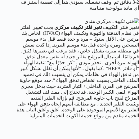
2-3 دقائق ثم أوقف تشغيله. سيؤدي هذا إلى تصفية استنزاف
أي مادة بيولوجية متنامية.
تغيير فلتر التكييف
تغير فلتر تكييف مركزي
يجب تغيير الفلتر
في نظام التدفئة والتهوية وتكييف الهواء (HVAC) الخاص بك
مرتين على الأقل سنويًا – مرة واحدة فقط قبل بدء موسم
التسخين ومرة واحدة قبل بدء موسم التبريد. إذا كنت تعيش
في منطقة متربة بشكل خاص ، فقد ترغب في تغييرها كثيرًا.
قم دائمًا باستبدال المرشح بفلتر جديد له نفس معدل تدفق
الهواء. مرة أخرى ، تحذر مودي ، “كن حذرًا مع” تنقية الهواء
“أو فلاتر HEPA” ،كما يقول ، “لأنها يمكن أن تقلل بشكل كبير
من تدفق الهواء في نظامك. يمكن أن يتسبب ذلك في تجميد
الملف الداخلي بسبب انخفاض تدفق الهواء “.حدد موقع حاوية
المرشح في الفرن الداخلي / التيار المتردد حيث يدخل مجرى
الهواء النقي الكبير الوحدة. قد تحتاج إلى مفك لف لتشغيل
المزلاج لفتح باب حاوية المرشح. قم بإزالة الفلتر القديم
وتثبيت الفلتر الجديد ، مع مطابقة أسهم اتجاه تدفق الهواء على
الفلتر مع الأسهم الموجودة على الوحدة. أغلق وأغلق الباب.هذة
الخدمة مقدم من موقع خدمة الكويت للخدمات المنزلية.