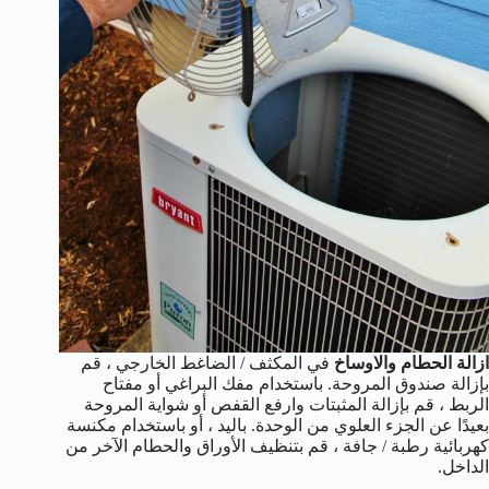
ازالة الحطام والاوساخ
في المكثف / الضاغط الخارجي ، قم
بإزالة صندوق المروحة. باستخدام مفك البراغي أو مفتاح
الربط ، قم بإزالة المثبتات وارفع القفص أو شواية المروحة
بعيدًا عن الجزء العلوي من الوحدة. باليد ، أو باستخدام مكنسة
كهربائية رطبة / جافة ، قم بتنظيف الأوراق والحطام الآخر من
الداخل.