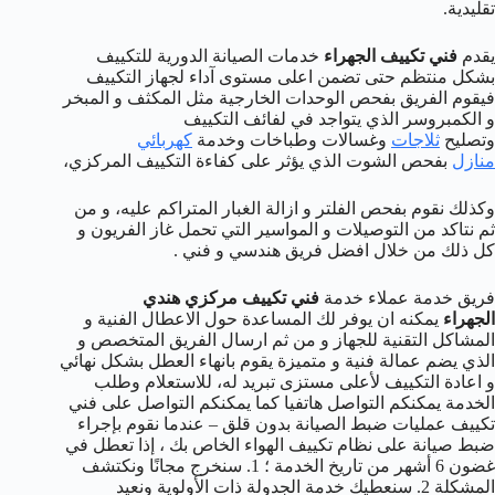
تقليدية.
يقدم
فني تكييف الجهراء
خدمات الصيانة الدورية للتكييف
بشكل منتظم حتى تضمن اعلى مستوى آداء لجهاز التكييف
فيقوم الفريق بفحص الوحدات الخارجية مثل المكثف و المبخر
و الكمبروسر الذي يتواجد في لفائف التكييف
وتصليح
ثلاجات
وغسالات وطباخات وخدمة
كهربائي
منازل
بفحص الشوت الذي يؤثر على كفاءة التكييف المركزي،
وكذلك نقوم بفحص الفلتر و ازالة الغبار المتراكم عليه، و من
ثم نتاكد من التوصيلات و المواسير التي تحمل غاز الفريون و
كل ذلك من خلال افضل فريق هندسي و فني .
فريق خدمة عملاء خدمة
فني تكييف مركزي هندي
الجهراء
يمكنه ان يوفر لك المساعدة حول الاعطال الفنية و
المشاكل التقنية للجهاز و من ثم ارسال الفريق المتخصص و
الذي يضم عمالة فنية و متميزة يقوم بانهاء العطل بشكل نهائي
و اعادة التكييف لأعلى مستزى تبريد له، للاستعلام وطلب
الخدمة يمكنكم التواصل هاتفيا كما يمكنكم التواصل على فني
تكييف عمليات ضبط الصيانة بدون قلق – عندما نقوم بإجراء
ضبط صيانة على نظام تكييف الهواء الخاص بك ، إذا تعطل في
غضون 6 أشهر من تاريخ الخدمة ؛ 1. سنخرج مجانًا ونكتشف
المشكلة 2. سنعطيك خدمة الجدولة ذات الأولوية ونعيد