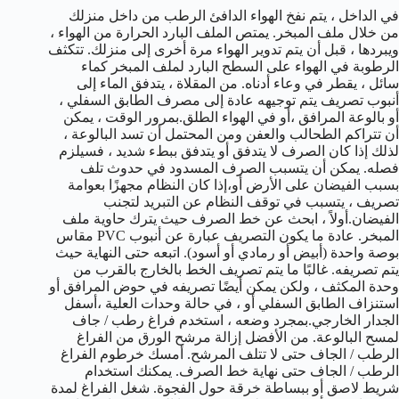
في الداخل ، يتم نفخ الهواء الدافئ الرطب من داخل منزلك
من خلال ملف المبخر. يمتص الملف البارد الحرارة من الهواء ،
ويبردها ، قبل أن يتم تدوير الهواء مرة أخرى إلى منزلك. تتكثف
الرطوبة في الهواء على السطح البارد لملف المبخر كماء
سائل ، يقطر في وعاء أدناه. من المقلاة ، يتدفق الماء إلى
أنبوب تصريف يتم توجيهه عادة إلى مصرف الطابق السفلي ،
أو بالوعة المرافق ،أو في الهواء الطلق.بمرور الوقت ، يمكن
أن تتراكم الطحالب والعفن ومن المحتمل أن تسد البالوعة ،
لذلك إذا كان الصرف لا يتدفق أو يتدفق ببطء شديد ، فسيلزم
فصله. يمكن أن يتسبب الصرف المسدود في حدوث تلف
بسبب الفيضان على الأرض أو،إذا كان النظام مجهزًا بعوامة
تصريف ، يتسبب في توقف النظام عن التبريد لتجنب
الفيضان.أولاً ، ابحث عن خط الصرف حيث يترك حاوية ملف
المبخر. عادة ما يكون التصريف عبارة عن أنبوب PVC مقاس
بوصة واحدة (أبيض أو رمادي أو أسود). اتبعه حتى النهاية حيث
يتم تصريفه. غالبًا ما يتم تصريف الخط بالخارج بالقرب من
وحدة المكثف ، ولكن يمكن أيضًا تصريفه في حوض المرافق أو
استنزاف الطابق السفلي أو ، في حالة وحدات العلية ،أسفل
الجدار الخارجي.بمجرد وضعه ، استخدم فراغ رطب / جاف
لمسح البالوعة. من الأفضل إزالة مرشح الورق من الفراغ
الرطب / الجاف حتى لا تتلف المرشح. أمسك خرطوم الفراغ
الرطب / الجاف حتى نهاية خط الصرف. يمكنك استخدام
شريط لاصق أو ببساطة خرقة حول الفجوة. شغل الفراغ لمدة