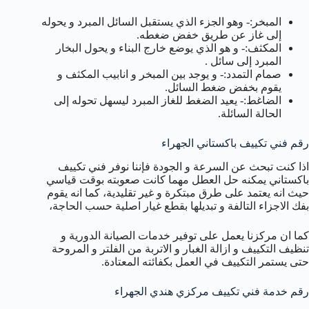
المبخر:- وهو الجزء الذي يستقبل السائل المبرد و يحوله
إلى غاز عن طريق خفض ضغطه.
المكثف:- و هو الذي يوضع خارج البناء و يحول البخار
المبرد إلى سائل .
صمام التمدد:- و يوجد بين المبخر و انابيب المكثف و
يقوم بخفض ضغط السائل.
الضاغط:- يعيد الضغط للغاز المبرد ليسهل تحوله إلى
الحالة السائلة.
رقم فني تكييف باكستاني الجهراء
اذا كنت تبحث عن السرعة و الجودة فإننا نوفر فني تكييف
باكستاني يمكنه حل العطل مهما كانت صعوبته بوقت قياسي
حيث انه يعتمد على طرق مبتكرة و غير تقليدية، كما انه يقوم
بفك الاجزاء التالفة و تبديلها بقطع غيار اصلية حسب الحاجة،
كما ان مركزنا يعمل على توفير خدمات الصيانة الدورية و
تنظيف التكييف و ازالة الغبار و الاتربة من الفلتر و المروحة
حتى يستمر التكييف في العمل بكفائته المعتادة.
رقم خدمة فني تكييف مركزي هندي الجهراء