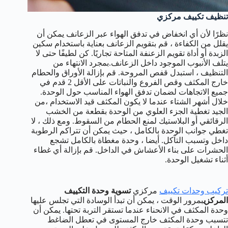
تنظيف تكييف مركزي
نظرًا لأن أي انخفاض في تدفق الهواء عبر الزعانف يمكن أن
يقلل من الكفاءة ، قم بتقويم الزعانف بعناية باستخدام سكين
الزبدة أو أداة تقويم الزعنفة المتاحة تجاريًا. كن لطيفًا حتى لا
يتلف الأنبوب الموجود داخل الزعانف.بمجرد الانتهاء من
التنظيف ، استبدل قفص المروحة. قم بإزالة الأوراق والحطام
خارج المكثف وقص الفروع والنباتات على الأقل 2 قدم في
جميع الاتجاهات لضمان تدفق الهواء المناسب حول الوحدة.
خلال أشهر الشتاء عندما لا يكون المكثف قيد الاستخدام ،من
الجيد تغطية الجزء العلوي من الوحدة بقطعة من الخشب
الرقائقي أو البلاستيك لمنع الحطام من السقوط. ومع ذلك ، لا
تغطي جوانب الوحدة بالكامل ، حيث يمكن أن تتراكم الرطوبة
داخل وتسبب التآكل. أيضا ، وحدة مغطاة بالكامل تشجع
الحشرات على بناء الأعشاش في الداخل. قم بإزالة أي غطاء
أثناء تشغيل الوحدة.
تركيب وحدات تكييف
مركزي
تسوية وحدة التكييف
المركزي
بمرور الوقت ، يمكن أن تبدأ الوسادة التي تجلس عليها
وحدة المكثف في الانحناء عندما تستقر التربة تحتها. يمكن أن
تتسبب وحدة المكثف خارج المستوى في تعطل الضاغط