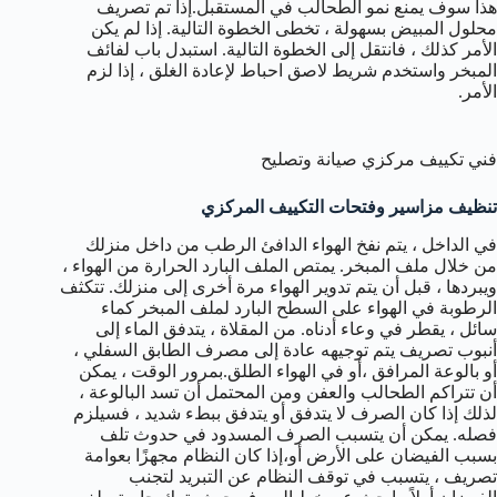
هذا سوف يمنع نمو الطحالب في المستقبل.إذا تم تصريف
محلول المبيض بسهولة ، تخطى الخطوة التالية. إذا لم يكن
الأمر كذلك ، فانتقل إلى الخطوة التالية. استبدل باب لفائف
المبخر واستخدم شريط لاصق احباط لإعادة الغلق ، إذا لزم
الأمر.
فني تكييف مركزي صيانة وتصليح
تنظيف مزاسير وفتحات التكييف المركزي
في الداخل ، يتم نفخ الهواء الدافئ الرطب من داخل منزلك
من خلال ملف المبخر. يمتص الملف البارد الحرارة من الهواء ،
ويبردها ، قبل أن يتم تدوير الهواء مرة أخرى إلى منزلك. تتكثف
الرطوبة في الهواء على السطح البارد لملف المبخر كماء
سائل ، يقطر في وعاء أدناه. من المقلاة ، يتدفق الماء إلى
أنبوب تصريف يتم توجيهه عادة إلى مصرف الطابق السفلي ،
أو بالوعة المرافق ،أو في الهواء الطلق.بمرور الوقت ، يمكن
أن تتراكم الطحالب والعفن ومن المحتمل أن تسد البالوعة ،
لذلك إذا كان الصرف لا يتدفق أو يتدفق ببطء شديد ، فسيلزم
فصله. يمكن أن يتسبب الصرف المسدود في حدوث تلف
بسبب الفيضان على الأرض أو،إذا كان النظام مجهزًا بعوامة
تصريف ، يتسبب في توقف النظام عن التبريد لتجنب