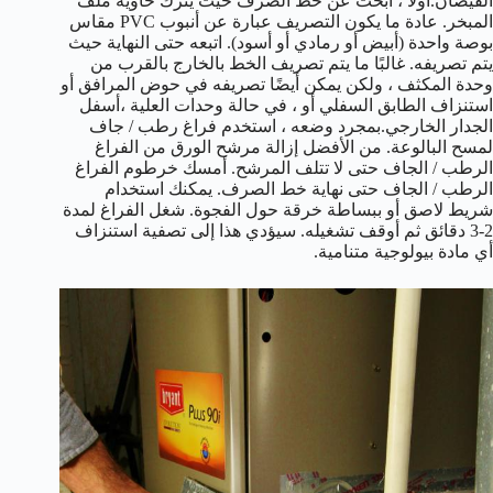
الفيضان.أولاً ، ابحث عن خط الصرف حيث يترك حاوية ملف
المبخر. عادة ما يكون التصريف عبارة عن أنبوب PVC مقاس
بوصة واحدة (أبيض أو رمادي أو أسود). اتبعه حتى النهاية حيث
يتم تصريفه. غالبًا ما يتم تصريف الخط بالخارج بالقرب من
وحدة المكثف ، ولكن يمكن أيضًا تصريفه في حوض المرافق أو
استنزاف الطابق السفلي أو ، في حالة وحدات العلية ،أسفل
الجدار الخارجي.بمجرد وضعه ، استخدم فراغ رطب / جاف
لمسح البالوعة. من الأفضل إزالة مرشح الورق من الفراغ
الرطب / الجاف حتى لا تتلف المرشح. أمسك خرطوم الفراغ
الرطب / الجاف حتى نهاية خط الصرف. يمكنك استخدام
شريط لاصق أو ببساطة خرقة حول الفجوة. شغل الفراغ لمدة
2-3 دقائق ثم أوقف تشغيله. سيؤدي هذا إلى تصفية استنزاف
أي مادة بيولوجية متنامية.