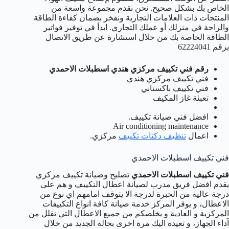
الخاص بك بشكل صحيح. نحن نقدم مجموعة واسعة من
المنتجات ذات العلامات التجارية ونفخر بضمان كفاءة الطاقة
والراحة في منزلك أو عملك التجاري. ابدأ في توفير فواتير
الطاقة الخاصة بك من خلال استشارة عن طريق الاتصال
برقم 62224041
رقم فني تكييف مركزي هندي اسطبلات الاحمدي
فني تكييف مركزي هندي
فني تكييف باكستاني
تعبئة غاز المكيف
افضل فني صيانة تكييف.
Air conditioning maintenance
اعمال
تنظيف دكتات تكييف
مركزي.
فني تكييف اسطبلات الاحمدي
فني تكييف اسطبلات الاحمدي
تصليح وصيانة تكييف مركزي
يقدم افضل فريق مدرب لصيانة اعطال التكييف و هم على
درجة عالية من الخبرة لدرجة الا يتوقف امامهم اي نوع من
الاعطال، و يوفر المركز خدمة صيانة كافة انواع التكييفات
المركزية و العادية و يخلصكم من جميع الاعطال التي تقلل من
آداء الجهاز، و تعيده اليك مرة اخرى بحالة الجديد من خلال