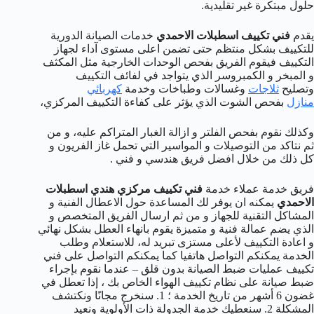
حلول مبتكرة غير تقليدية.
يقدم
فني تكييف اسطبلات الاحمدي
خدمات الصيانة الدورية
للتكييف بشكل منتظم حتى تضمن اعلى مستوى آداء لجهاز
التكييف فيقوم الفريق بفحص الوحدات الخارجية مثل المكثف
و المبخر و الكمبروسر الذي يتواجد في لفائف التكييف
وتصليح
ثلاجات
وغسالات وطباخات وخدمة
كهربائي
منازل
بفحص الشوت الذي يؤثر على كفاءة التكييف المركزي،
وكذلك نقوم بفحص الفلتر و ازالة الغبار المتراكم عليه، و من
ثم نتاكد من التوصيلات و المواسير التي تحمل غاز الفريون و
كل ذلك من خلال افضل فريق هندسي و فني .
فريق خدمة عملاء خدمة
فني تكييف مركزي هندي اسطبلات
الاحمدي
يمكنه ان يوفر لك المساعدة حول الاعطال الفنية و
المشاكل التقنية للجهاز و من ثم ارسال الفريق المتخصص و
الذي يضم عمالة فنية و متميزة يقوم بانهاء العطل بشكل نهائي
و اعادة التكييف لأعلى مستزى تبريد له، للاستعلام وطلب
الخدمة يمكنكم التواصل هاتفيا كما يمكنكم التواصل على فني
تكييف عمليات ضبط الصيانة بدون قلق – عندما نقوم بإجراء
ضبط صيانة على نظام تكييف الهواء الخاص بك ، إذا تعطل في
غضون 6 أشهر من تاريخ الخدمة ؛ 1. سنخرج مجانًا ونكتشف
المشكلة 2. سنعطيك خدمة الجدولة ذات الأولوية ونعيد