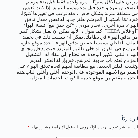
مرتين على الأقل سنويًا – مرة واحدة فقط قبل بدء موسم
التسخين ومرة واحدة قبل بدء موسم التبريد. إذا كنت تعيش
في منطقة متربة بشكل خاص ، فقد ترغب في تغييرها كثيرًا.
قم دائمًا باستبدال المرشح بفلتر جديد له نفس معدل تدفق
الهواء. مرة أخرى ، تحذر مودي ، “كن حذرًا مع” تنقية الهواء
“أو فلاتر HEPA” ،كما يقول ، “لأنها يمكن أن تقلل بشكل كبير
من تدفق الهواء في نظامك. يمكن أن يتسبب ذلك في تجميد
الملف الداخلي بسبب انخفاض تدفق الهواء “.حدد موقع حاوية
المرشح في الفرن الداخلي / التيار المتردد حيث يدخل مجرى
الهواء النقي الكبير الوحدة. قد تحتاج إلى مفك لف لتشغيل
المزلاج لفتح باب حاوية المرشح. قم بإزالة الفلتر القديم
وتثبيت الفلتر الجديد ، مع مطابقة أسهم اتجاه تدفق الهواء على
الفلتر مع الأسهم الموجودة على الوحدة. أغلق وأغلق الباب.هذة
الخدمة مقدم من موقع خدمة الكويت للخدمات المنزلية.
اترك ردّاً
لن يتم نشر عنوان بريدك الإلكتروني.
الحقول الإلزامية مشار إليها بـ
*