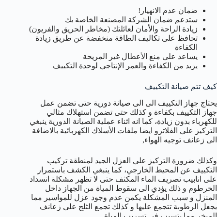
ضمان عدم الانهيار!
ستدعم ضمان الشركة المصنعة الخاصة بك
زيادة الراحة والأمان لعائلتك (مخاطر الحريق والفريون)
تحافظ على تكاليف الطاقة منخفضة عن طريق زيادة
الكفاءة
يساعد على منع الأعطال غير المريحة
يزيد من الكفاءة والعمر الإنتاجي لوحدة التكييف
كيف تتم صيانة التكييف
يحتاج جهاز التكييف الى الى صيانة دورية حتى تضمن عمل
جهاز التكييف بكفاءة و كذلك حتى تضمن استهلاك مثالي
للكهرباء بدون زيادة، كما انه اثناء عملية الصيانة الدورية ينبغي
التركيز على الفلاترو ايضا ملفات الأسلاك الكهربائية بالاضافة
الى زعانف توجيه الهواء,
وكذلك ضرورة التركيز على العزل الجيد لمنطقة تركيب
التكييف عن المحيط الخارجي، كما ينبغي الكشف باستمرار
على انابيب تصريف الماء المكثف حتى لا تظهر مشكلة انسداد
الخرطوم و ذلك يؤدي الى سقوط المياة من الجهاز داخل
المنزل و سبب المشكلة يكمن عدم وجود عزل للمواسير مما
يجعل الرطوبة تتجمع عليها و كذلك تجمع الثلج على زعانف
المبخر مما يتسبب في تسريب المياة.