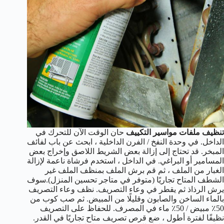
تنظيف ملفات مواسير التكييف
حان الوقت الآن للتحرك في
الداخل. في وحدة النفخ / الفرن الداخلية ، ابحث عن باب لفائف
المبخر. قد تحتاج إلى إزالة بعض الشريط اللاصق وإخراج بعض
المسامير أو البراغي. في الداخل ، استخدم فرشاة ناعمة لإزالة
الغبار من الملف ، ثم قم برش الملف بمنظف الملف غير
الشطف المتاح تجاريًا (متوفر في متاجر تحسين المنزل).سوف
يرش الرذاذ ثم يقطر في وعاء التصريف. نظف وعاء التصريف
بالماء الساخن والصابون وقليلًا من المبيض. ثم صب كوب من
50٪ مبيض / 50٪ ماء في المصرف. للحفاظ على التصريف
نظيفًا لفترة أطول ، ضع قرص تصريف متاح تجاريًا في القدر.