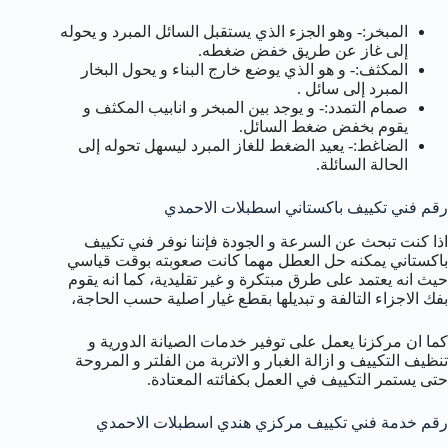
المبخر:- وهو الجزء الذي يستقبل السائل المبرد و يحوله
إلى غاز عن طريق خفض ضغطه.
المكثف:- و هو الذي يوضع خارج البناء و يحول البخار
المبرد إلى سائل .
صمام التمدد:- و يوجد بين المبخر و انابيب المكثف و
يقوم بخفض ضغط السائل.
الضاغط:- يعيد الضغط للغاز المبرد ليسهل تحوله إلى
الحالة السائلة.
رقم فني تكييف باكستاني اسطبلات الاحمدي
اذا كنت تبحث عن السرعة و الجودة فإننا نوفر فني تكييف
باكستاني يمكنه حل العطل مهما كانت صعوبته بوقت قياسي
حيث انه يعتمد على طرق مبتكرة و غير تقليدية، كما انه يقوم
بفك الاجزاء التالفة و تبديلها بقطع غيار اصلية حسب الحاجة،
كما ان مركزنا يعمل على توفير خدمات الصيانة الدورية و
تنظيف التكييف و ازالة الغبار و الاتربة من الفلتر و المروحة
حتى يستمر التكييف في العمل بكفائته المعتادة.
رقم خدمة فني تكييف مركزي هندي اسطبلات الاحمدي