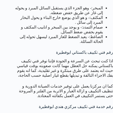
المبخر:- وهو الجزء الذي يستقبل السائل المبرد و يحوله
إلى غاز عن طريق خفض ضغطه.
المكثف:- و هو الذي يوضع خارج البناء و يحول البخار
المبرد إلى سائل .
صمام التمدد:- و يوجد بين المبخر و انابيب المكثف و
يقوم بخفض ضغط السائل.
الضاغط:- يعيد الضغط للغاز المبرد ليسهل تحوله إلى
الحالة السائلة.
رقم فني تكييف باكستاني ابوفطيرة
اذا كنت تبحث عن السرعة و الجودة فإننا نوفر فني تكييف
باكستاني يمكنه حل العطل مهما كانت صعوبته بوقت قياسي
حيث انه يعتمد على طرق مبتكرة و غير تقليدية، كما انه يقوم
بفك الاجزاء التالفة و تبديلها بقطع غيار اصلية حسب الحاجة،
كما ان مركزنا يعمل على توفير خدمات الصيانة الدورية و
تنظيف التكييف و ازالة الغبار و الاتربة من الفلتر و المروحة
حتى يستمر التكييف في العمل بكفائته المعتادة.
رقم خدمة فني تكييف مركزي هندي ابوفطيرة