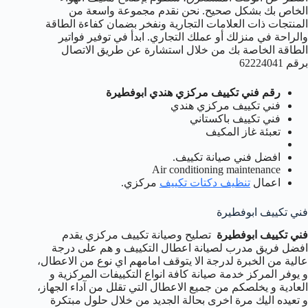
الخاص بك بشكل صحيح. نحن نقدم مجموعة واسعة من
المنتجات ذات العلامات التجارية ونفخر بضمان كفاءة الطاقة
والراحة في منزلك أو عملك التجاري. ابدأ في توفير فواتير
الطاقة الخاصة بك من خلال استشارة عن طريق الاتصال
برقم 62224041
رقم فني تكييف مركزي هندي ابوفطيرة
فني تكييف مركزي هندي
فني تكييف باكستاني
تعبئة غاز المكيف
افضل فني صيانة تكييف.
Air conditioning maintenance
اعمال
تنظيف دكتات تكييف
مركزي.
فني تكييف ابوفطيرة
فني تكييف ابوفطيرة
تصليح وصيانة تكييف مركزي يقدم
افضل فريق مدرب لصيانة اعطال التكييف و هم على درجة
عالية من الخبرة لدرجة الا يتوقف امامهم اي نوع من الاعطال،
و يوفر المركز خدمة صيانة كافة انواع التكييفات المركزية و
العادية و يخلصكم من جميع الاعطال التي تقلل من آداء الجهاز،
و تعيده اليك مرة اخرى بحالة الجديد من خلال حلول مبتكرة