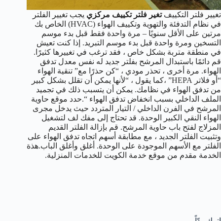
تغيير فلتر التكييف
تغير فلتر تكييف مركزي
يجب تغيير الفلتر
في نظام التدفئة والتهوية وتكييف الهواء (HVAC) الخاص بك
مرتين على الأقل سنويًا – مرة واحدة فقط قبل بدء موسم
التسخين ومرة واحدة قبل بدء موسم التبريد. إذا كنت تعيش
في منطقة متربة بشكل خاص ، فقد ترغب في تغييرها كثيرًا.
قم دائمًا باستبدال المرشح بفلتر جديد له نفس معدل تدفق
الهواء. مرة أخرى ، تحذر مودي ، “كن حذرًا مع” تنقية الهواء
“أو فلاتر HEPA” ،كما يقول ، “لأنها يمكن أن تقلل بشكل كبير
من تدفق الهواء في نظامك. يمكن أن يتسبب ذلك في تجميد
الملف الداخلي بسبب انخفاض تدفق الهواء “.حدد موقع حاوية
المرشح في الفرن الداخلي / التيار المتردد حيث يدخل مجرى
الهواء النقي الكبير الوحدة. قد تحتاج إلى مفك لف لتشغيل
المزلاج لفتح باب حاوية المرشح. قم بإزالة الفلتر القديم
وتثبيت الفلتر الجديد ، مع مطابقة أسهم اتجاه تدفق الهواء على
الفلتر مع الأسهم الموجودة على الوحدة. أغلق وأغلق الباب.هذة
الخدمة مقدم من موقع خدمة الكويت للخدمات المنزلية.
اترك ردّاً