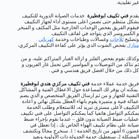
غير تقليدية.
يقدم
فني تكييف ابوفطيرة
خدمات الصيانة الدورية للتكييف
بشكل منتظم حتى تضمن اعلى مستوى آداء لجهاز التكييف
فيقوم الفريق بفحص الوحدات الخارجية مثل المكثف و المبخر
و الكمبروسر الذي يتواجد في لفائف التكييف
وتصليح
ثلاجات
وغسالات وطباخات وخدمة
كهربائي
منازل
بفحص الشوت الذي يؤثر على كفاءة التكييف المركزي،
وكذلك نقوم بفحص الفلتر و ازالة الغبار المتراكم عليه، و من
ثم نتاكد من التوصيلات و المواسير التي تحمل غاز الفريون و
كل ذلك من خلال افضل فريق هندسي و فني .
فريق خدمة عملاء خدمة
فني تكييف مركزي هندي ابوفطيرة
يمكنه ان يوفر لك المساعدة حول الاعطال الفنية و المشاكل
التقنية للجهاز و من ثم ارسال الفريق المتخصص و الذي يضم
عمالة فنية و متميزة يقوم بانهاء العطل بشكل نهائي و اعادة
التكييف لأعلى مستزى تبريد له، للاستعلام وطلب الخدمة
يمكنكم التواصل هاتفيا كما يمكنكم التواصل على فني تكييف
عمليات ضبط الصيانة بدون قلق – عندما نقوم بإجراء ضبط
صيانة على نظام تكييف الهواء الخاص بك ، إذا تعطل في
غضون 6 أشهر من تاريخ الخدمة ؛ 1. سنخرج مجانًا ونكتشف
المشكلة 2. سنعطيك خدمة الجدولة ذات الأولوية ونعيد