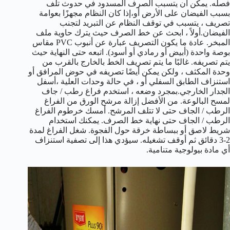
فصله. يمكن أن يتسبب الصرف المسدود في حدوث تلف
بسبب الفيضان على الأرض أو،إذا كان النظام مجهزًا بعوامة
تصريف ، يتسبب في توقف النظام عن التبريد لتجنب
الفيضان.أولاً ، ابحث عن خط الصرف حيث يترك حاوية ملف
المبخر. عادة ما يكون التصريف عبارة عن أنبوب PVC مقاس
بوصة واحدة (أبيض أو رمادي أو أسود). اتبعه حتى النهاية حيث
يتم تصريفه. غالبًا ما يتم تصريف الخط بالخارج بالقرب من
وحدة المكثف ، ولكن يمكن أيضًا تصريفه في حوض المرافق أو
استنزاف الطابق السفلي أو ، في حالة وحدات العلية ،أسفل
الجدار الخارجي.بمجرد وضعه ، استخدم فراغ رطب / جاف
لمسح البالوعة. من الأفضل إزالة مرشح الورق من الفراغ
الرطب / الجاف حتى لا تتلف المرشح. أمسك خرطوم الفراغ
الرطب / الجاف حتى نهاية خط الصرف. يمكنك استخدام
شريط لاصق أو ببساطة خرقة حول الفجوة. شغل الفراغ لمدة
2-3 دقائق ثم أوقف تشغيله. سيؤدي هذا إلى تصفية استنزاف
أي مادة بيولوجية متنامية.