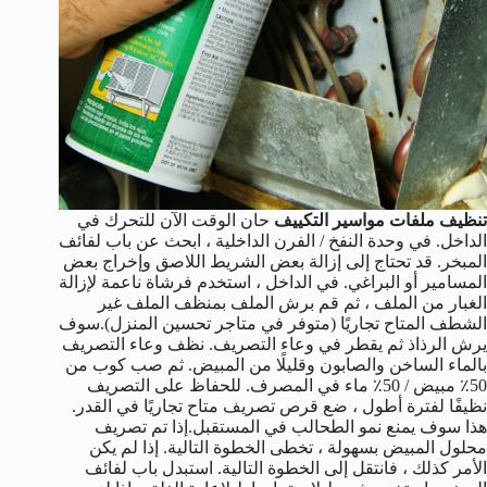
تنظيف ملفات مواسير التكييف
حان الوقت الآن للتحرك في
الداخل. في وحدة النفخ / الفرن الداخلية ، ابحث عن باب لفائف
المبخر. قد تحتاج إلى إزالة بعض الشريط اللاصق وإخراج بعض
المسامير أو البراغي. في الداخل ، استخدم فرشاة ناعمة لإزالة
الغبار من الملف ، ثم قم برش الملف بمنظف الملف غير
الشطف المتاح تجاريًا (متوفر في متاجر تحسين المنزل).سوف
يرش الرذاذ ثم يقطر في وعاء التصريف. نظف وعاء التصريف
بالماء الساخن والصابون وقليلًا من المبيض. ثم صب كوب من
50٪ مبيض / 50٪ ماء في المصرف. للحفاظ على التصريف
نظيفًا لفترة أطول ، ضع قرص تصريف متاح تجاريًا في القدر.
هذا سوف يمنع نمو الطحالب في المستقبل.إذا تم تصريف
محلول المبيض بسهولة ، تخطى الخطوة التالية. إذا لم يكن
الأمر كذلك ، فانتقل إلى الخطوة التالية. استبدل باب لفائف