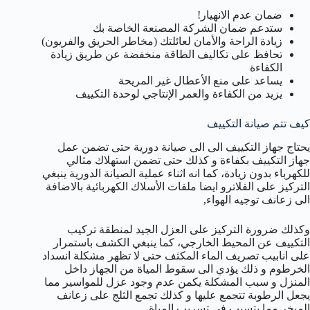
ضمان عدم الانهيار!
ستدعم ضمان الشركة المصنعة الخاصة بك
زيادة الراحة والأمان لعائلتك (مخاطر الحريق والفريون)
تحافظ على تكاليف الطاقة منخفضة عن طريق زيادة
الكفاءة
يساعد على منع الأعطال غير المريحة
يزيد من الكفاءة والعمر الإنتاجي لوحدة التكييف
كيف تتم صيانة التكييف
يحتاج جهاز التكييف الى الى صيانة دورية حتى تضمن عمل
جهاز التكييف بكفاءة و كذلك حتى تضمن استهلاك مثالي
للكهرباء بدون زيادة، كما انه اثناء عملية الصيانة الدورية ينبغي
التركيز على الفلاترو ايضا ملفات الأسلاك الكهربائية بالاضافة
الى زعانف توجيه الهواء,
وكذلك ضرورة التركيز على العزل الجيد لمنطقة تركيب
التكييف عن المحيط الخارجي، كما ينبغي الكشف باستمرار
على انابيب تصريف الماء المكثف حتى لا تظهر مشكلة انسداد
الخرطوم و ذلك يؤدي الى سقوط المياة من الجهاز داخل
المنزل و سبب المشكلة يكمن عدم وجود عزل للمواسير مما
يجعل الرطوبة تتجمع عليها و كذلك تجمع الثلج على زعانف
المبخر مما يتسبب في تسريب المياة.