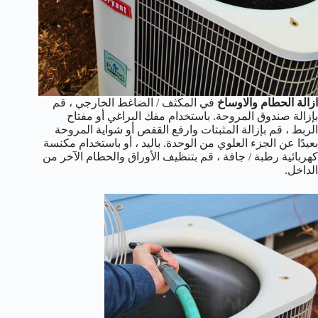
ازالة الحطام والاوساخ
في المكثف / الضاغط الخارجي ، قم
بإزالة صندوق المروحة. باستخدام مفك البراغي أو مفتاح
الربط ، قم بإزالة المثبتات وارفع القفص أو شواية المروحة
بعيدًا عن الجزء العلوي من الوحدة. باليد ، أو باستخدام مكنسة
كهربائية رطبة / جافة ، قم بتنظيف الأوراق والحطام الآخر من
الداخل.