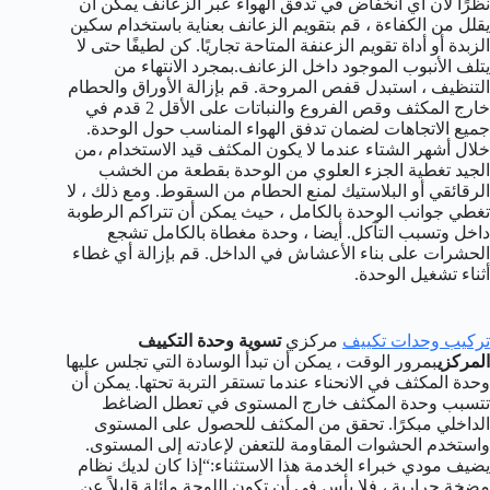
نظرًا لأن أي انخفاض في تدفق الهواء عبر الزعانف يمكن أن
يقلل من الكفاءة ، قم بتقويم الزعانف بعناية باستخدام سكين
الزبدة أو أداة تقويم الزعنفة المتاحة تجاريًا. كن لطيفًا حتى لا
يتلف الأنبوب الموجود داخل الزعانف.بمجرد الانتهاء من
التنظيف ، استبدل قفص المروحة. قم بإزالة الأوراق والحطام
خارج المكثف وقص الفروع والنباتات على الأقل 2 قدم في
جميع الاتجاهات لضمان تدفق الهواء المناسب حول الوحدة.
خلال أشهر الشتاء عندما لا يكون المكثف قيد الاستخدام ،من
الجيد تغطية الجزء العلوي من الوحدة بقطعة من الخشب
الرقائقي أو البلاستيك لمنع الحطام من السقوط. ومع ذلك ، لا
تغطي جوانب الوحدة بالكامل ، حيث يمكن أن تتراكم الرطوبة
داخل وتسبب التآكل. أيضا ، وحدة مغطاة بالكامل تشجع
الحشرات على بناء الأعشاش في الداخل. قم بإزالة أي غطاء
أثناء تشغيل الوحدة.
تركيب وحدات تكييف
مركزي
تسوية وحدة التكييف
المركزي
بمرور الوقت ، يمكن أن تبدأ الوسادة التي تجلس عليها
وحدة المكثف في الانحناء عندما تستقر التربة تحتها. يمكن أن
تتسبب وحدة المكثف خارج المستوى في تعطل الضاغط
الداخلي مبكرًا. تحقق من المكثف للحصول على المستوى
واستخدم الحشوات المقاومة للتعفن لإعادته إلى المستوى.
يضيف مودي خبراء الخدمة هذا الاستثناء:“إذا كان لديك نظام
مضخة حرارية ، فلا بأس في أن تكون اللوحة مائلة قليلاً عن