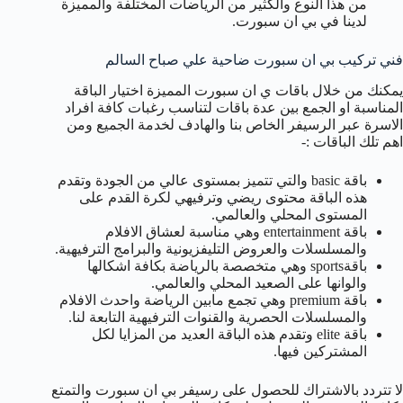
من هذا النوع والكثير من الرياضات المختلفة والمميزة
لدينا في بي ان سبورت.
فني تركيب بي ان سبورت ضاحية علي صباح السالم
يمكنك من خلال باقات ي ان سبورت المميزة اختيار الباقة
المناسبة او الجمع بين عدة باقات لتناسب رغبات كافة افراد
الاسرة عبر الرسيفر الخاص بنا والهادف لخدمة الجميع ومن
اهم تلك الباقات :-
باقة basic والتي تتميز بمستوى عالي من الجودة وتقدم
هذه الباقة محتوى ريضي وترفيهي لكرة القدم على
المستوى المحلي والعالمي.
باقة entertainment وهي مناسبة لعشاق الافلام
والمسلسلات والعروض التليفزيونية والبرامج الترفيهية.
باقةsports وهي متخصصة بالرياضة بكافة اشكالها
والوانها على الصعيد المحلي والعالمي.
باقة premium وهي تجمع مابين الرياضة واحدث الافلام
والمسلسلات الحصرية والقنوات الترفيهية التابعة لنا.
باقة elite وتقدم هذه الباقة العديد من المزايا لكل
المشتركين فيها.
لا تتردد بالاشتراك للحصول على رسيفر بي ان سبورت والتمتع