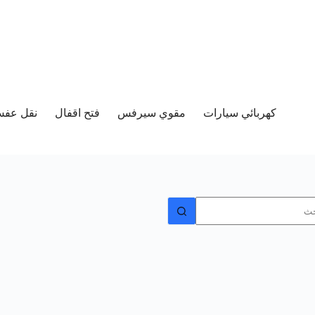
كهربائي سيارات
مقوي سيرفس
فتح اقفال
نقل عفش 