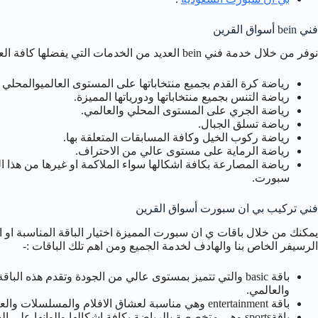
فني bein أسواق القرين
نوفر من خلال خدمة فني bein العديد من الخدمات التي يفضلها كافة العملاءمثل الرياضة بكافة اشكالهاالمختلفةومنها :-
رياضة كرة القدم بجميع منتخاباتها على المستوى العالميوالمحلي 
رياضة التنس بجميع منتخاباتها ودورياتها المميزة.
رياضة الجري على المستوى المحلي والعالمي.
رياضة تسلق الجبال.
رياضة ركوب الخيل وكافة المسابقات المتعلقة بها.
رياضة الرماية على مستوى عالي من الاحتراف.
رياضة المصارعة بكافة اشكالها سواء الملاكمة او غيرها من هذا ال
سبورت.
فني تركيب بي ان سبورت أسواق القرين
يمكنك من خلال باقات ي ان سبورت المميزة اختيار الباقة المناسبة او 
الرسيفر الخاص بنا والهادف لخدمة الجميع ومن اهم تلك الباقات :-
باقة basic والتي تتميز بمستوى عالي من الجودة وتقدم هذه
والعالمي.
باقة entertainment وهي مناسبة لعشاق الافلام والمسلسلات والعروض التليفزيونية والبرامج الترفيهية.
باقةsports وهي متخصصة بالرياضة بكافة اشكالها والوانها على الصعيد المحلي والعالمي.