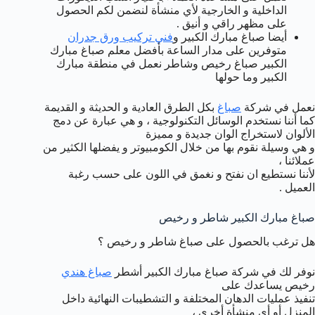
الداخلية و الخارجية لأي منشأة لنضمن لكم الحصول
على مظهر راقي و أنيق .
أيضا صباغ مبارك الكبير و
فني تركيب ورق جدران
متوفرين على مدار الساعة بأفضل معلم صباغ مبارك
الكبير صباغ رخيص وشاطر نعمل في منطقة مبارك
الكبير وما حولها
نعمل في شركة
صباغ
بكل الطرق العادية و الحديثة و القديمة
كما أننا نستخدم الوسائل التكنولوجية ، و هي عبارة عن دمج
الألوان لاستخراج الوان جديدة و مميزة
و هي وسيلة نقوم بها من خلال الكومبيوتر و يفضلها الكثير من
عملائنا ،
لأننا نستطيع ان نفتح و نغمق في اللون على حسب رغبة
العميل .
صباغ مبارك الكبير شاطر و رخيص
هل ترغب بالحصول على صباغ شاطر و رخيص ؟
نوفر لك في شركة صباغ مبارك الكبير أشطر
صباغ هندي
رخيص يساعدك على
تنفيذ عمليات الدهان المختلفة و التشطيبات النهائية داخل
المنزل أو أي منشأة أخرى ،