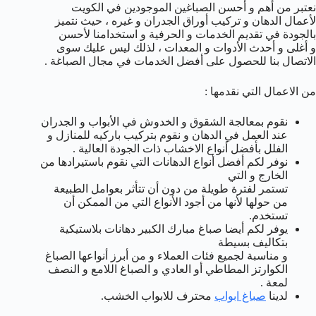
نعتبر من أهم و أحسن الصباغين الموجودين في الكويت
لأعمال الدهان و تركيب أوراق الجدران و غيره ، حيث نتميز
بالجودة في تقديم الخدمات و الحرفية و استخدامنا لأحسن
و أغلى و أحدث الأدوات و المعدات ، لذلك ليس عليك سوى
الاتصال بنا للحصول على أفضل الخدمات في مجال الصباغة .
من الاعمال التي نقدمها :
نقوم بمعالجة الشقوق و الخدوش في الأبواب و الجدران
عند العمل في الدهان و نقوم بتركيب باركيه للمنازل و
الفلل بأفضل أنواع الاخشاب ذات الجودة العالية .
نوفر لكم أفضل أنواع الدهانات التي نقوم باستيرادها من
الخارج و التي
تستمر لفترة طويلة من دون أن تتأثر بعوامل الطبيعة
من حولها لأنها من أجود الأنواع التي من الممكن أن
تستخدم.
يوفر لكم أيضا صباغ مبارك الكبير دهانات بلاستيكية
بتكاليف بسيطة
و مناسبة لجميع فئات العملاء و من أبرز أنواعها الصباغ
الكوارتز المطاطي أو العادي و الصباغ اللامع و النصف
لمعة .
لدينا
صباغ ابواب
محترف للابواب الخشب.