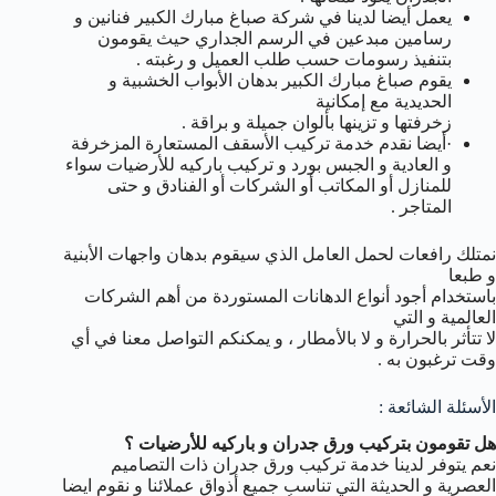
يعمل أيضا لدينا في شركة صباغ مبارك الكبير فنانين و
رسامين مبدعين في الرسم الجداري حيث يقومون
بتنفيذ رسومات حسب طلب العميل و رغبته .
يقوم صباغ مبارك الكبير بدهان الأبواب الخشبية و
الحديدية مع إمكانية
زخرفتها و تزينها بألوان جميلة و براقة .
·أيضا نقدم خدمة تركيب الأسقف المستعارة المزخرفة
و العادية و الجبس بورد و تركيب باركيه للأرضيات سواء
للمنازل أو المكاتب أو الشركات أو الفنادق و حتى
المتاجر .
نمتلك رافعات لحمل العامل الذي سيقوم بدهان واجهات الأبنية
و طبعا
باستخدام أجود أنواع الدهانات المستوردة من أهم الشركات
العالمية و التي
لا تتأثر بالحرارة و لا بالأمطار ، و يمكنكم التواصل معنا في أي
وقت ترغبون به .
الأسئلة الشائعة :
هل تقومون بتركيب ورق جدران و باركيه للأرضيات ؟
نعم يتوفر لدينا خدمة تركيب ورق جدران ذات التصاميم
العصرية و الحديثة التي تناسب جميع أذواق عملائنا و نقوم ايضا