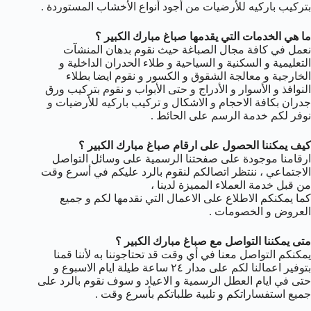
بتركيب باركيه للأرضيات من أجود أنواع الأخشاب المستوردة .
ما هي الخدمات التي يقدمها صباغ مبارك الكبير ؟
نعمل في كافة مجال الصباغة حيث نقوم بدهان المنشآت
التعليمية و السكنية و السياحية و طلاء الحدران الداخلية و
الخارجية و معالجة الشقوق و الكسور و نقوم ايضا بطلاء
النوافذ و الأسوار و الأدراج و حتى الأبواب و نقوم بتركيب ورق
جدران بكافة الاحجام و الاشكال و تركيب باركيه للأرضيات و
نوفر لكم خدمة الرسم على الحائط .
كيف يمكننا الحصول على ارقام صباغ مبارك الكبير ؟
ارقامنا موجودة على صفحتنا الرسمية على وسائل التواصل
الاجتماعي ، ننتظر اتصالكم لنقوم بالرد عليكم في أسرع وقت
من قبل خدمة العملاء المميزة لدينا ،
كما يمكنكم الاطلاع على الاعمال التي نقدمها لكم و جميع
العروض و الخصومات .
متى يمكننا التواصل مع صباغ مبارك الكبير ؟
يمكنكم التواصل معنا في أي وقت قد تحتاجوننا به لأننا قمنا
بتوفير اعمالنا لكم على مدار ٢٤ ساعة طيلة ايام الاسبوع و
حتى في ايام العطل الرسمية و الاعياد و سوف نقوم بالرد على
جميع استفساراتكم و تلبية طلباتكم بأسرع وقت .