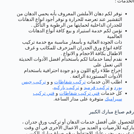
الخدمات :
نوفر لكم دهان الأملشن المعروف بأنه يحمي الدهان من
التقشير عند تعرضه للحرارة و نوفر أجود انواع الدهانات
للجدران الداخلية لحمايتها من الرطوبة و التآكل .
نؤمن لكم خدمة استيراد و بيع كافة أنواع الدهانات
العالمية
ذات الجودة العالية و بأسعار مناسبة مع خدمة تركيب
كافة انواع ورق الجدران المزخرف للمكاتب و غرف
الاطفال بكافة الاحجام و الانواع .
نقدم أيضا خدماتنا لكم باستخدام افضل الأدوات الحديثة
التي تعمل على
إخراج طلاء رائع اللون و ذو جودة احترافية باستخدام
الأدوات المستوردة الرائعة .
اطلب الآن خدمات
تركيب شفاطات
و و
تركيب جبس
بورد
و
تركيب قرميد
و
تركيب باركيه
.
كل خدمات
فني تركيب شفاطات
و
فني تركيب
سيراميك
متوفرة على مدار الساعة.
رقم صباغ مبارك الكبير
للحصول على أفضل خدمات الدهان أو تركيب ورق جدران ،
باركيه للأرضيات و العديد من الاعمال الأخرى في أي وقت
ترغب به ، يجب عليك الاحتفاظ برقم صباغ مبارك الكبير ،