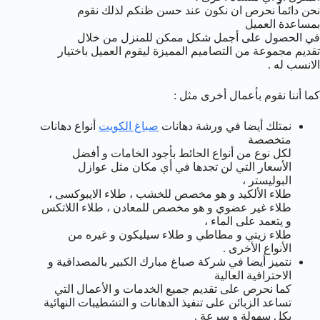
نحن دائماً نحرص ان نكون عند حسن ظنكم لذلك نقوم
بمساعدة العميل
في الحصول على أجمل شكل ممكن للمنزل من خلال
تقديم مجموعة من التصاميم المميزة ليقوم العميل باختيار
الانسب له .
كما أننا نقوم بأعمال أخرى مثل :
نمتلك أيضا في ورشة دهانات
صباغ الكويت
أنواع دهانات
متخصصة
لكل نوع من أنواع الحائط بأجود الخامات و أفضل
الأسعار التي لن تجدها في أي مكان مثل عوازل
البوليستر ،
طلاء الألكيد و هو مخصص للخشب ، طلاء الايبوكسى ،
طلاء غير عضوي و هو مخصص للمعادن ، طلاء اللاتكس
و يتعمد على الماء ،
طلاء زيتي و مطاطي و طلاء سيليكون و غيره من
الأنواع الأخرى .
نتميز أيضا في شركة صباغ مبارك الكبير بالمصداقية و
الاحترافية العالية
كما نحرص على تقديم جميع الخدمات و الأعمال التي
تساعد الزبائن على تنفيذ الدهانات و التشطيبات النهائية
بكل سهولة و سرعة .