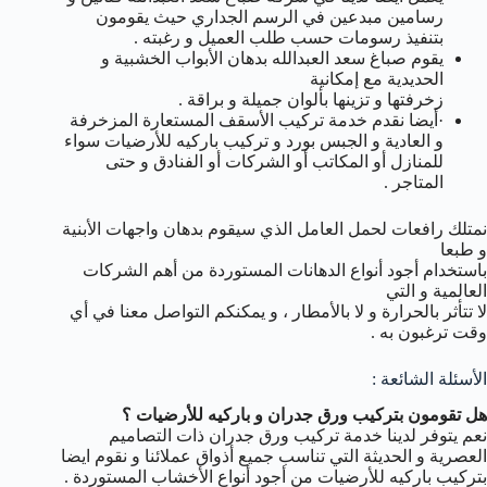
رسامين مبدعين في الرسم الجداري حيث يقومون
بتنفيذ رسومات حسب طلب العميل و رغبته .
يقوم صباغ سعد العبدالله بدهان الأبواب الخشبية و
الحديدية مع إمكانية
زخرفتها و تزينها بألوان جميلة و براقة .
·أيضا نقدم خدمة تركيب الأسقف المستعارة المزخرفة
و العادية و الجبس بورد و تركيب باركيه للأرضيات سواء
للمنازل أو المكاتب أو الشركات أو الفنادق و حتى
المتاجر .
نمتلك رافعات لحمل العامل الذي سيقوم بدهان واجهات الأبنية
و طبعا
باستخدام أجود أنواع الدهانات المستوردة من أهم الشركات
العالمية و التي
لا تتأثر بالحرارة و لا بالأمطار ، و يمكنكم التواصل معنا في أي
وقت ترغبون به .
الأسئلة الشائعة :
هل تقومون بتركيب ورق جدران و باركيه للأرضيات ؟
نعم يتوفر لدينا خدمة تركيب ورق جدران ذات التصاميم
العصرية و الحديثة التي تناسب جميع أذواق عملائنا و نقوم ايضا
بتركيب باركيه للأرضيات من أجود أنواع الأخشاب المستوردة .