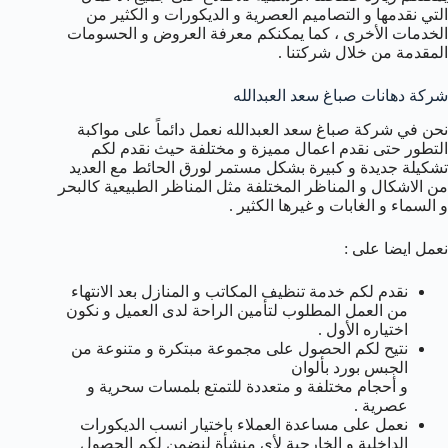
التي نقدمها و التصاميم العصرية و الديكورات و الكثير من
الخدمات الأخرى ، كما يمكنكم معرفة العروض و الحسومات
المقدمة من خلال شركتنا .
شركة دهانات صباغ سعد العبدالله
نحن في شركة صباغ سعد العبدالله نعمل دائماً على مواكبة
التطور حتى نقدم اعمال مميزة و مختلفة حيث نقدم لكم
تشكيلة جديدة و كبيرة بشكل مستمر لورق الحائط مع العديد
من الاشكال و المناظر المختلفة مثل المناظر الطبيعية كالبحر
و السماء و الغابات و غيرها الكثير .
نعمل ايضا على :
نقدم لكم خدمة تنظيف المكاتب و المنازل بعد الانتهاء
من العمل المطلوب لتأمين الراحة لدى العميل و نكون
اختياره الأول .
نتيح لكم الحصول على مجموعة مبتكرة و متنوعة من
الجبس بورد بألوان
و أحجام مختلفة و متعددة للتمتع بلمسات سحرية و
عصرية .
نعمل على مساعدة العملاء باختيار انسب الديكورات
الداخلية و الخارجية لأي منشأة لنضمن لكم الحصول