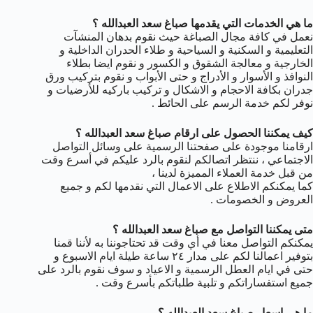
ما هي الخدمات التي يقدمها صباغ سعد العبدالله ؟
نعمل في كافة مجال الصباغة حيث نقوم بدهان المنشآت
التعليمية و السكنية و السياحية و طلاء الحدران الداخلية و
الخارجية و معالجة الشقوق و الكسور و نقوم ايضا بطلاء
النوافذ و الأسوار و الأدراج و حتى الأبواب و نقوم بتركيب ورق
جدران بكافة الاحجام و الاشكال و تركيب باركيه للأرضيات و
نوفر لكم خدمة الرسم على الحائط .
كيف يمكننا الحصول على ارقام صباغ سعد العبدالله ؟
ارقامنا موجودة على صفحتنا الرسمية على وسائل التواصل
الاجتماعي ، ننتظر اتصالكم لنقوم بالرد عليكم في أسرع وقت
من قبل خدمة العملاء المميزة لدينا ،
كما يمكنكم الاطلاع على الاعمال التي نقدمها لكم و جميع
العروض و الخصومات .
متى يمكننا التواصل مع صباغ سعد العبدالله ؟
يمكنكم التواصل معنا في أي وقت قد تحتاجوننا به لأننا قمنا
بتوفير اعمالنا لكم على مدار ٢٤ ساعة طيلة ايام الاسبوع و
حتى في ايام العطل الرسمية و الاعياد و سوف نقوم بالرد على
جميع استفساراتكم و تلبية طلباتكم بأسرع وقت .
ما هي اسعار صباغ سعد العبدالله ؟