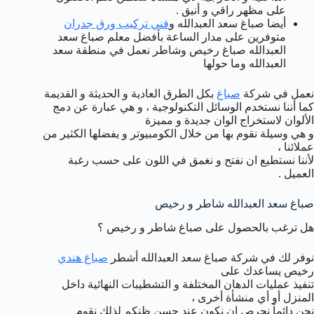
على مظهر راقي و أنيق .
أيضا صباغ سعد العبدالله و
فني تركيب ورق جدران
متوفرين على مدار الساعة بأفضل معلم صباغ سعد
العبدالله صباغ رخيص وشاطر نعمل في منطقة سعد
العبدالله وما حولها
نعمل في شركة
صباغ
بكل الطرق العادية و الحديثة و القديمة
كما أننا نستخدم الوسائل التكنولوجية ، و هي عبارة عن دمج
الألوان لاستخراج الوان جديدة و مميزة
و هي وسيلة نقوم بها من خلال الكومبيوتر و يفضلها الكثير من
عملائنا ،
لأننا نستطيع ان نفتح و نغمق في اللون على حسب رغبة
العميل .
صباغ سعد العبدالله شاطر و رخيص
هل ترغب بالحصول على صباغ شاطر و رخيص ؟
نوفر لك في شركة صباغ سعد العبدالله أشطر
صباغ هندي
رخيص يساعدك على
تنفيذ عمليات الدهان المختلفة و التشطيبات النهائية داخل
المنزل أو أي منشأة أخرى ،
نحن دائماً نحرص ان نكون عند حسن ظنكم لذلك نقوم