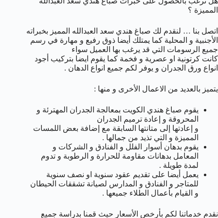
هل ترغب بالحصول على خبرات صباغ هندي سعد العبدالله
المميزة ؟
اتصل بنا … لنقدم لك صباغ هندي سعد العبدالله المميز بخبراته
الأجنبية و المحلية كما يمتلك أيضا ذوق رفيع و مهارة في رسم
جميع الرسومات التي قد يرغب بها العميل سواء
كانت كرتونية او عصرية و فخمة كما يقوم ايضا بتركيب أجود
انواع ورق الجدران و يوفر لكم جميع انواع الدهان .
يتميز بالعديد من الاعمال الأخرى و منها :
يقوم صباغ هندي الكويت بمعالجة الجدران المهترئة و
المحروقة و إعادة ترميم الجدران
و إعادتها إلى متانتها السابقة مع إضافة بعض اللمسات
المميزة و التي تذيد من جمالها .
يقوم بدهان أسوار الفلل و الفنادق و الشركات و
المعامل بدهانات مقاومة للحرارة و الرطوبة و تدوم
لمدة طويلة .
يعمل أيضا على تقديم عقود سنوية او نصف سنوية
للمتاجر و الفنادق و المدارس لصيانة تشققات الحيطان
و القيام بأعمال الطلاء جميعها .
نقدم خدماتنا لكم بأرخص الأسعار حيث قمنا بدراسة جميع