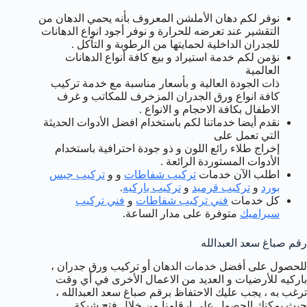
نوفر لكم دهان الأملشن المعروف بأنه يحمي الدهان من
التقشير عند تعرضه للحرارة و نوفر أجود انواع الدهانات
للجدران الداخلية لحمايتها من الرطوبة و التآكل .
نؤمن لكم خدمة استيراد و بيع كافة أنواع الدهانات
العالمية
ذات الجودة العالية و بأسعار مناسبة مع خدمة تركيب
كافة انواع ورق الجدران المزخرف للمكاتب و غرف
الاطفال بكافة الاحجام و الانواع .
نقدم أيضا خدماتنا لكم باستخدام افضل الأدوات الحديثة
التي تعمل على
إخراج طلاء رائع اللون و ذو جودة احترافية باستخدام
الأدوات المستوردة الرائعة .
اطلب الآن خدمات
تركيب شفاطات
و و
تركيب جبس
بورد
و
تركيب قرميد
و
تركيب باركيه
.
كل خدمات
فني تركيب شفاطات
و
فني تركيب
سيراميك
متوفرة على مدار الساعة.
رقم صباغ سعد العبدالله
للحصول على أفضل خدمات الدهان أو تركيب ورق جدران ،
باركيه للأرضيات و العديد من الاعمال الأخرى في أي وقت
ترغب به ، يجب عليك الاحتفاظ برقم صباغ سعد العبدالله ،
حيث يمكنك الحصول على ارقامنا من خلال فتح شبكة