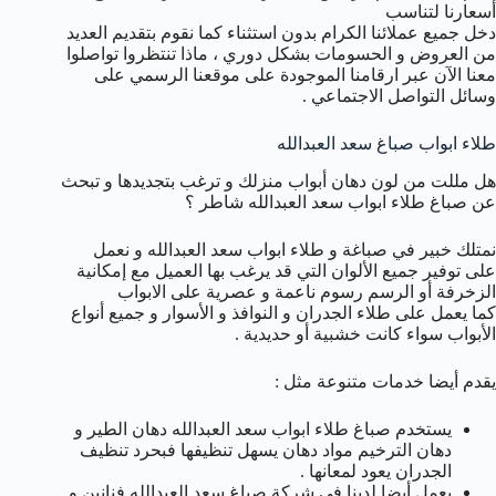
أسعارنا لتناسب
دخل جميع عملائنا الكرام بدون استثناء كما نقوم بتقديم العديد
من العروض و الحسومات بشكل دوري ، ماذا تنتظروا تواصلوا
معنا الآن عبر ارقامنا الموجودة على موقعنا الرسمي على
وسائل التواصل الاجتماعي .
طلاء ابواب صباغ سعد العبدالله
هل مللت من لون دهان أبواب منزلك و ترغب بتجديدها و تبحث
عن صباغ طلاء ابواب سعد العبدالله شاطر ؟
نمتلك خبير في صباغة و طلاء ابواب سعد العبدالله و نعمل
على توفير جميع الألوان التي قد يرغب بها العميل مع إمكانية
الزخرفة أو الرسم رسوم ناعمة و عصرية على الابواب
كما يعمل على طلاء الجدران و النوافذ و الأسوار و جميع أنواع
الأبواب سواء كانت خشبية أو حديدية .
يقدم أيضا خدمات متنوعة مثل :
يستخدم صباغ طلاء ابواب سعد العبدالله دهان الطير و
دهان الترخيم مواد دهان يسهل تنظيفها فبحرد تنظيف
الجدران يعود لمعانها .
يعمل أيضا لدينا في شركة صباغ سعد العبدالله فنانين و