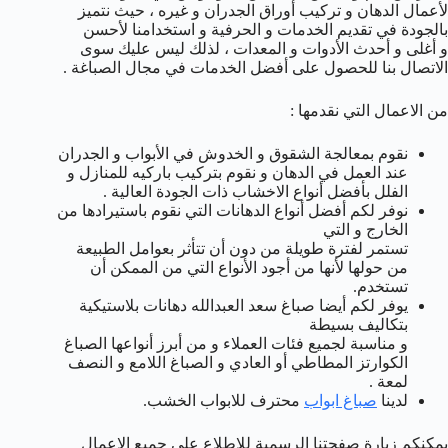
لأعمال الدهان و تركيب أوراق الجدران و غيره ، حيث نتميز
بالجودة في تقديم الخدمات و الحرفية و استخدامنا لأحسن
و أغلى و أحدث الأدوات و المعدات ، لذلك ليس عليك سوى
الاتصال بنا للحصول على أفضل الخدمات في مجال الصباغة .
من الاعمال التي نقدمها :
نقوم بمعالجة الشقوق و الخدوش في الأبواب و الجدران
عند العمل في الدهان و نقوم بتركيب باركيه للمنازل و
الفلل بأفضل أنواع الاخشاب ذات الجودة العالية .
نوفر لكم أفضل أنواع الدهانات التي نقوم باستيرادها من
الخارج و التي
تستمر لفترة طويلة من دون أن تتأثر بعوامل الطبيعة
من حولها لأنها من أجود الأنواع التي من الممكن أن
تستخدم.
يوفر لكم أيضا صباغ سعد العبدالله دهانات بلاستيكية
بتكاليف بسيطة
و مناسبة لجميع فئات العملاء و من أبرز أنواعها الصباغ
الكوارتز المطاطي أو العادي و الصباغ اللامع و النصف
لمعة .
لدينا
صباغ ابواب
محترف للابواب الخشب.
يمكنكم زيارة صفحتنا الرسمية للاطلاع على جميع الاعمال