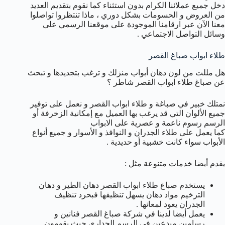
دخل جميع عملائنا الكرام بدون استثناء كما نقوم بتقديم العديد
من العروض و الحسومات بشكل دوري ، ماذا تنتظروا تواصلوا
معنا الآن عبر ارقامنا الموجودة على موقعنا الرسمي على
وسائل التواصل الاجتماعي .
طلاء ابواب صباغ القصر
هل مللت من لون دهان أبواب منزلك و ترغب بتجديدها و تبحث
عن صباغ طلاء ابواب القصر شاطر ؟
نمتلك خبير في صباغة و طلاء ابواب القصر و نعمل على توفير
جميع الألوان التي قد يرغب بها العميل مع إمكانية الزخرفة أو
الرسم رسوم ناعمة و عصرية على الابواب
كما يعمل على طلاء الجدران و النوافذ و الأسوار و جميع أنواع
الأبواب سواء كانت خشبية أو حديدية .
يقدم أيضا خدمات متنوعة مثل :
يستخدم صباغ طلاء ابواب القصر دهان الطير و دهان
الترخيم مواد دهان يسهل تنظيفها فبحرد تنظيف
الجدران يعود لمعانها .
يعمل أيضا لدينا في شركة صباغ القصر فنانين و
رسامين مبدعين في الرسم الجداري حيث يقومون