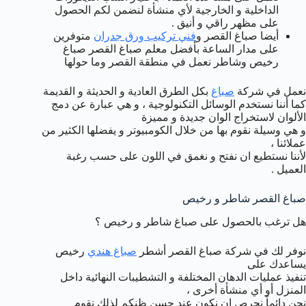
الداخلية و الخارجية لأي منشأة لنضمن لكم الحصول
على مظهر راقي و أنيق .
أيضا صباغ القصر و
فني تركيب ورق جدران
متوفرين
على مدار الساعة بأفضل معلم صباغ القصر صباغ
رخيص وشاطر نعمل في منطقة القصر وما حولها
نعمل في شركة
صباغ
بكل الطرق العادية و الحديثة و القديمة
كما أننا نستخدم الوسائل التكنولوجية ، و هي عبارة عن دمج
الألوان لاستخراج الوان جديدة و مميزة
و هي وسيلة نقوم بها من خلال الكومبيوتر و يفضلها الكثير من
عملائنا ،
لأننا نستطيع ان نفتح و نغمق في اللون على حسب رغبة
العميل .
صباغ القصر شاطر و رخيص
هل ترغب بالحصول على صباغ شاطر و رخيص ؟
نوفر لك في شركة صباغ القصر أشطر
صباغ هندي
رخيص
يساعدك على
تنفيذ عمليات الدهان المختلفة و التشطيبات النهائية داخل
المنزل أو أي منشأة أخرى ،
نحن دائماً نحرص ان نكون عند حسن ظنكم لذلك نقوم