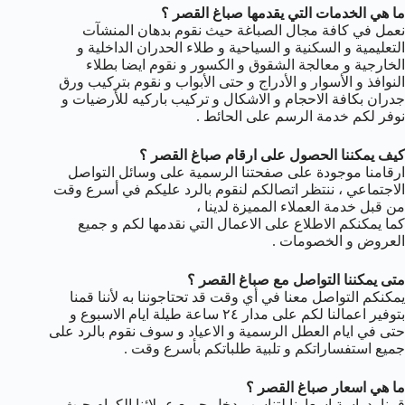
ما هي الخدمات التي يقدمها صباغ القصر ؟
نعمل في كافة مجال الصباغة حيث نقوم بدهان المنشآت
التعليمية و السكنية و السياحية و طلاء الحدران الداخلية و
الخارجية و معالجة الشقوق و الكسور و نقوم ايضا بطلاء
النوافذ و الأسوار و الأدراج و حتى الأبواب و نقوم بتركيب ورق
جدران بكافة الاحجام و الاشكال و تركيب باركيه للأرضيات و
نوفر لكم خدمة الرسم على الحائط .
كيف يمكننا الحصول على ارقام صباغ القصر ؟
ارقامنا موجودة على صفحتنا الرسمية على وسائل التواصل
الاجتماعي ، ننتظر اتصالكم لنقوم بالرد عليكم في أسرع وقت
من قبل خدمة العملاء المميزة لدينا ،
كما يمكنكم الاطلاع على الاعمال التي نقدمها لكم و جميع
العروض و الخصومات .
متى يمكننا التواصل مع صباغ القصر ؟
يمكنكم التواصل معنا في أي وقت قد تحتاجوننا به لأننا قمنا
بتوفير اعمالنا لكم على مدار ٢٤ ساعة طيلة ايام الاسبوع و
حتى في ايام العطل الرسمية و الاعياد و سوف نقوم بالرد على
جميع استفساراتكم و تلبية طلباتكم بأسرع وقت .
ما هي اسعار صباغ القصر ؟
قمنا بدراسة اسعارنا لتناسب دخل جميع عملائنا الكرام حيث