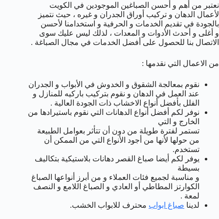
نعتبر من أهم و أحسن الصباغين الموجودين في الكويت
لأعمال الدهان و تركيب أوراق الجدران و غيره ، حيث نتميز
بالجودة في تقديم الخدمات و الحرفية و استخدامنا لأحسن
و أغلى و أحدث الأدوات و المعدات ، لذلك ليس عليك سوى
الاتصال بنا للحصول على أفضل الخدمات في مجال الصباغة .
من الاعمال التي نقدمها :
نقوم بمعالجة الشقوق و الخدوش في الأبواب و الجدران
عند العمل في الدهان و نقوم بتركيب باركيه للمنازل و
الفلل بأفضل أنواع الاخشاب ذات الجودة العالية .
نوفر لكم أفضل أنواع الدهانات التي نقوم باستيرادها من
الخارج و التي
تستمر لفترة طويلة من دون أن تتأثر بعوامل الطبيعة
من حولها لأنها من أجود الأنواع التي من الممكن أن
تستخدم.
يوفر لكم أيضا صباغ القصر دهانات بلاستيكية بتكاليف
بسيطة
و مناسبة لجميع فئات العملاء و من أبرز أنواعها الصباغ
الكوارتز المطاطي أو العادي و الصباغ اللامع و النصف
لمعة .
لدينا
صباغ ابواب
محترف للابواب الخشب.