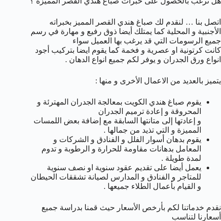
هل ترغب بالحصول على خبرات صباغ هندي القصر المميزة ؟
اتصل بنا … لنقدم لك صباغ هندي القصر المميز بخبراته
الأجنبية و المحلية كما يمتلك أيضا ذوق رفيع و مهارة في رسم
جميع الرسومات التي قد يرغب بها العميل سواء
كانت كرتونية او عصرية و فخمة كما يقوم ايضا بتركيب أجود
انواع ورق الجدران و يوفر لكم جميع انواع الدهان .
يتميز بالعديد من الاعمال الأخرى و منها :
يقوم صباغ هندي الكويت بمعالجة الجدران المهترئة و
المحروقة و إعادة ترميم الجدران
و إعادتها إلى متانتها السابقة مع إضافة بعض اللمسات
المميزة و التي تذيد من جمالها .
يقوم بدهان أسوار الفلل و الفنادق و الشركات و
المعامل بدهانات مقاومة للحرارة و الرطوبة و تدوم
لمدة طويلة .
يعمل أيضا على تقديم عقود سنوية او نصف سنوية
للمتاجر و الفنادق و المدارس لصيانة تشققات الحيطان
و القيام بأعمال الطلاء جميعها .
نقدم خدماتنا لكم بأرخص الأسعار حيث قمنا بدراسة جميع
أسعارنا لتناسب