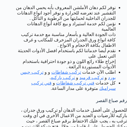
نوفر لكم دهان الأملشن المعروف بأنه يحمي الدهان من
التقشير عند تعرضه للحرارة و نوفر أجود انواع الدهانات
للجدران الداخلية لحمايتها من الرطوبة و التآكل .
نؤمن لكم خدمة استيراد و بيع كافة أنواع الدهانات
العالمية
ذات الجودة العالية و بأسعار مناسبة مع خدمة تركيب
كافة انواع ورق الجدران المزخرف للمكاتب و غرف
الاطفال بكافة الاحجام و الانواع .
نقدم أيضا خدماتنا لكم باستخدام افضل الأدوات الحديثة
التي تعمل على
إخراج طلاء رائع اللون و ذو جودة احترافية باستخدام
الأدوات المستوردة الرائعة .
اطلب الآن خدمات
تركيب شفاطات
و و
تركيب جبس
بورد
و
تركيب قرميد
و
تركيب باركيه
.
كل خدمات
فني تركيب شفاطات
و
فني تركيب
سيراميك
متوفرة على مدار الساعة.
رقم صباغ القصر
للحصول على أفضل خدمات الدهان أو تركيب ورق جدران ،
باركيه للأرضيات و العديد من الاعمال الأخرى في أي وقت
ترغب به ، يجب عليك الاحتفاظ برقم صباغ القصر ، حيث
يمكنك الحصول على ارقامنا من خلال فتح شبكة الانترنت و