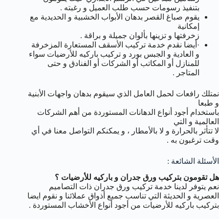
بتنفيذ رسومات حسب طلب العميل و رغبته .
يقوم صباغ القصر بدهان الأبواب الخشبية و الحديدية مع
إمكانية
زخرفتها و تزينها بألوان جميلة و براقة .
·أيضا نقدم خدمة تركيب الأسقف المستعارة المزخرفة
و العادية و الجبس بورد و تركيب باركيه للأرضيات سواء
للمنازل أو المكاتب أو الشركات أو الفنادق و حتى
المتاجر .
نمتلك رافعات لحمل العامل الذي سيقوم بدهان واجهات الأبنية
و طبعا
باستخدام أجود أنواع الدهانات المستوردة من أهم الشركات
العالمية و التي
لا تتأثر بالحرارة و لا بالأمطار ، و يمكنكم التواصل معنا في أي
وقت ترغبون به .
الأسئلة الشائعة :
هل تقومون بتركيب ورق جدران و باركيه للأرضيات ؟
نعم يتوفر لدينا خدمة تركيب ورق جدران ذات التصاميم
العصرية و الحديثة التي تناسب جميع أذواق عملائنا و نقوم ايضا
بتركيب باركيه للأرضيات من أجود أنواع الأخشاب المستوردة .