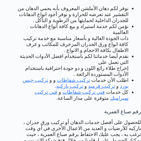
نوفر لكم دهان الأملشن المعروف بأنه يحمي الدهان من
التقشير عند تعرضه للحرارة و نوفر أجود انواع الدهانات
للجدران الداخلية لحمايتها من الرطوبة و التآكل .
نؤمن لكم خدمة استيراد و بيع كافة أنواع الدهانات
العالمية
ذات الجودة العالية و بأسعار مناسبة مع خدمة تركيب
كافة انواع ورق الجدران المزخرف للمكاتب و غرف
الاطفال بكافة الاحجام و الانواع .
نقدم أيضا خدماتنا لكم باستخدام افضل الأدوات الحديثة
التي تعمل على
إخراج طلاء رائع اللون و ذو جودة احترافية باستخدام
الأدوات المستوردة الرائعة .
اطلب الآن خدمات
تركيب شفاطات
و و
تركيب جبس
بورد
و
تركيب قرميد
و
تركيب باركيه
.
كل خدمات
فني تركيب شفاطات
و
فني تركيب
سيراميك
متوفرة على مدار الساعة.
رقم صباغ العمرية
للحصول على أفضل خدمات الدهان أو تركيب ورق جدران ،
باركيه للأرضيات و العديد من الاعمال الأخرى في أي وقت
ترغب به ، يجب عليك الاحتفاظ برقم صباغ العمرية ، حيث
يمكنك الحصول على ارقامنا من خلال فتح شبكة الانترنت و