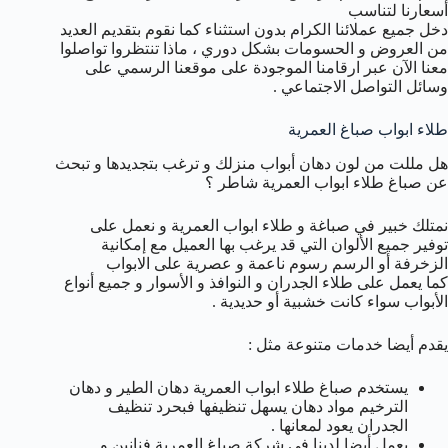
أسعارنا لتناسب
دخل جميع عملائنا الكرام بدون استثناء كما نقوم بتقديم العديد
من العروض و الحسومات بشكل دوري ، ماذا تنتظروا تواصلوا
معنا الآن عبر ارقامنا الموجودة على موقعنا الرسمي على
وسائل التواصل الاجتماعي .
طلاء ابواب صباغ العمرية
هل مللت من لون دهان أبواب منزلك و ترغب بتجديدها و تبحث
عن صباغ طلاء ابواب العمرية شاطر ؟
نمتلك خبير في صباغة و طلاء ابواب العمرية و نعمل على
توفير جميع الألوان التي قد يرغب بها العميل مع إمكانية
الزخرفة أو الرسم رسوم ناعمة و عصرية على الابواب
كما يعمل على طلاء الجدران و النوافذ و الأسوار و جميع أنواع
الأبواب سواء كانت خشبية أو حديدية .
يقدم أيضا خدمات متنوعة مثل :
يستخدم صباغ طلاء ابواب العمرية دهان الطير و دهان
الترخيم مواد دهان يسهل تنظيفها فبحرد تنظيف
الجدران يعود لمعانها .
يعمل أيضا لدينا في شركة صباغ العمرية فنانين و