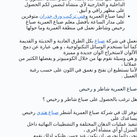
الداخلية و الخارجية لأي منشأة لنضمن لكم الحصول
على مظهر راقي و أنيق .
أيضا صباغ العمرية و
فني تركيب ورق جدران
متوفرين
على مدار الساعة بأفضل معلم صباغ العمرية صباغ
رخيص وشاطر نعمل في منطقة العمرية وما حولها
نعمل في شركة
صباغ
بكل الطرق العادية و الحديثة و القديمة
كما أننا نستخدم الوسائل التكنولوجية ، و هي عبارة عن دمج
الألوان لاستخراج الوان جديدة و مميزة
و هي وسيلة نقوم بها من خلال الكومبيوتر و يفضلها الكثير من
عملائنا ،
لأننا نستطيع ان نفتح و نغمق في اللون على حسب رغبة
العميل .
صباغ العمرية شاطر و رخيص
هل ترغب بالحصول على صباغ شاطر و رخيص ؟
نوفر لك في شركة صباغ العمرية أشطر
صباغ هندي
رخيص
يساعدك على
تنفيذ عمليات الدهان المختلفة و التشطيبات النهائية داخل
المنزل أو أي منشأة أخرى ،
نحن دائماً نحرص ان نكون عند حسن ظنكم لذلك نقوم