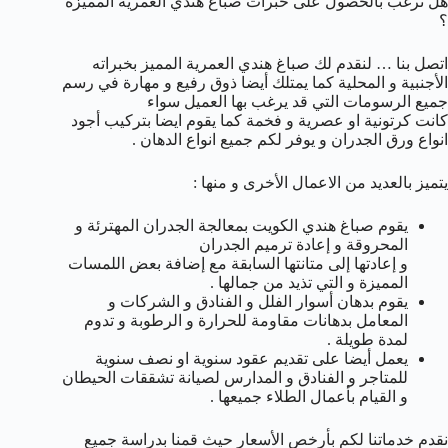
هل ترغب بالحصول على خبرات صباغ هندي العمرية المميزة
؟
اتصل بنا … لنقدم لك صباغ هندي العمرية المميز بخبراته
الأجنبية و المحلية كما يمتلك أيضا ذوق رفيع و مهارة في رسم
جميع الرسومات التي قد يرغب بها العميل سواء
كانت كرتونية او عصرية و فخمة كما يقوم ايضا بتركيب أجود
انواع ورق الجدران و يوفر لكم جميع انواع الدهان .
يتميز بالعديد من الاعمال الأخرى و منها :
يقوم صباغ هندي الكويت بمعالجة الجدران المهترئة و
المحروقة و إعادة ترميم الجدران
و إعادتها إلى متانتها السابقة مع إضافة بعض اللمسات
المميزة و التي تذيد من جمالها .
يقوم بدهان أسوار الفلل و الفنادق و الشركات و
المعامل بدهانات مقاومة للحرارة و الرطوبة و تدوم
لمدة طويلة .
يعمل أيضا على تقديم عقود سنوية او نصف سنوية
للمتاجر و الفنادق و المدارس لصيانة تشققات الحيطان
و القيام بأعمال الطلاء جميعها .
نقدم خدماتنا لكم بأرخص الأسعار حيث قمنا بدراسة جميع