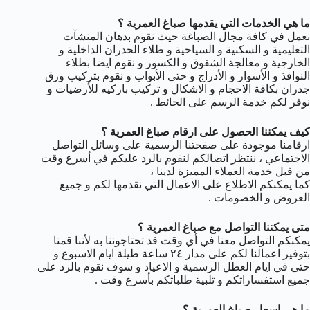
ما هي الخدمات التي يقدمها صباغ العمرية ؟
نعمل في كافة مجال الصباغة حيث نقوم بدهان المنشآت
التعليمية و السكنية و السياحية و طلاء الحدران الداخلية و
الخارجية و معالجة الشقوق و الكسور و نقوم ايضا بطلاء
النوافذ و الأسوار و الأدراج و حتى الأبواب و نقوم بتركيب ورق
جدران بكافة الاحجام و الاشكال و تركيب باركيه للأرضيات و
نوفر لكم خدمة الرسم على الحائط .
كيف يمكننا الحصول على ارقام صباغ العمرية ؟
ارقامنا موجودة على صفحتنا الرسمية على وسائل التواصل
الاجتماعي ، ننتظر اتصالكم لنقوم بالرد عليكم في أسرع وقت
من قبل خدمة العملاء المميزة لدينا ،
كما يمكنكم الاطلاع على الاعمال التي نقدمها لكم و جميع
العروض و الخصومات .
متى يمكننا التواصل مع صباغ العمرية ؟
يمكنكم التواصل معنا في أي وقت قد تحتاجوننا به لأننا قمنا
بتوفير اعمالنا لكم على مدار ٢٤ ساعة طيلة ايام الاسبوع و
حتى في ايام العطل الرسمية و الاعياد و سوف نقوم بالرد على
جميع استفساراتكم و تلبية طلباتكم بأسرع وقت .
ما هي اسعار صباغ العمرية ؟