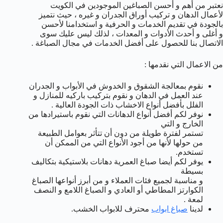
نعتبر من أهم و أحسن الصباغين الموجودين في الكويت
لأعمال الدهان و تركيب أوراق الجدران و غيره ، حيث نتميز
بالجودة في تقديم الخدمات و الحرفية و استخدامنا لأحسن
و أغلى و أحدث الأدوات و المعدات ، لذلك ليس عليك سوى
الاتصال بنا للحصول على أفضل الخدمات في مجال الصباغة .
من الاعمال التي نقدمها :
نقوم بمعالجة الشقوق و الخدوش في الأبواب و الجدران
عند العمل في الدهان و نقوم بتركيب باركيه للمنازل و
الفلل بأفضل أنواع الاخشاب ذات الجودة العالية .
نوفر لكم أفضل أنواع الدهانات التي نقوم باستيرادها من
الخارج و التي
تستمر لفترة طويلة من دون أن تتأثر بعوامل الطبيعة
من حولها لأنها من أجود الأنواع التي من الممكن أن
تستخدم.
يوفر لكم أيضا صباغ العمرية دهانات بلاستيكية بتكاليف
بسيطة
و مناسبة لجميع فئات العملاء و من أبرز أنواعها الصباغ
الكوارتز المطاطي أو العادي و الصباغ اللامع و النصف
لمعة .
لدينا
صباغ ابواب
محترف للابواب الخشب.