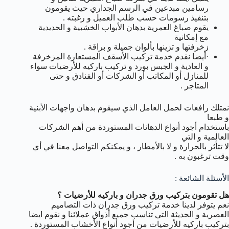
رسامين مبدعين في الرسم الجداري حيث يقومون
بتنفيذ رسومات حسب طلب العميل و رغبته .
يقوم صباغ العمرية بدهان الأبواب الخشبية و الحديدية
مع إمكانية
زخرفتها و تزينها بألوان جميلة و براقة .
·أيضا نقدم خدمة تركيب الأسقف المستعارة المزخرفة
و العادية و الجبس بورد و تركيب باركيه للأرضيات سواء
للمنازل أو المكاتب أو الشركات أو الفنادق و حتى
المتاجر .
نمتلك رافعات لحمل العامل الذي سيقوم بدهان واجهات الأبنية
و طبعا
باستخدام أجود أنواع الدهانات المستوردة من أهم الشركات
العالمية و التي
لا تتأثر بالحرارة و لا بالأمطار ، و يمكنكم التواصل معنا في أي
وقت ترغبون به .
الأسئلة الشائعة :
هل تقومون بتركيب ورق جدران و باركيه للأرضيات ؟
نعم يتوفر لدينا خدمة تركيب ورق جدران ذات التصاميم
العصرية و الحديثة التي تناسب جميع أذواق عملائنا و نقوم ايضا
بتركيب باركيه للأرضيات من أجود أنواع الأخشاب المستوردة .