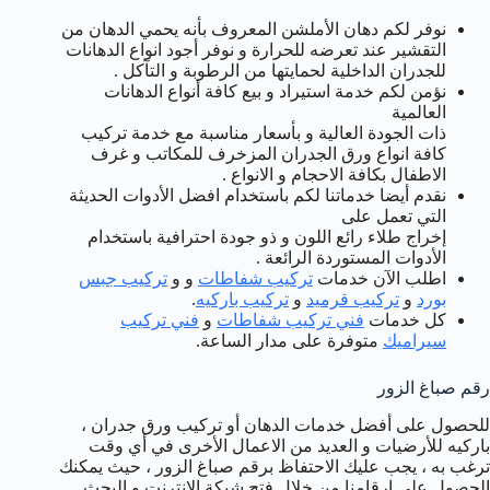
نوفر لكم دهان الأملشن المعروف بأنه يحمي الدهان من
التقشير عند تعرضه للحرارة و نوفر أجود انواع الدهانات
للجدران الداخلية لحمايتها من الرطوبة و التآكل .
نؤمن لكم خدمة استيراد و بيع كافة أنواع الدهانات
العالمية
ذات الجودة العالية و بأسعار مناسبة مع خدمة تركيب
كافة انواع ورق الجدران المزخرف للمكاتب و غرف
الاطفال بكافة الاحجام و الانواع .
نقدم أيضا خدماتنا لكم باستخدام افضل الأدوات الحديثة
التي تعمل على
إخراج طلاء رائع اللون و ذو جودة احترافية باستخدام
الأدوات المستوردة الرائعة .
اطلب الآن خدمات
تركيب شفاطات
و و
تركيب جبس
بورد
و
تركيب قرميد
و
تركيب باركيه
.
كل خدمات
فني تركيب شفاطات
و
فني تركيب
سيراميك
متوفرة على مدار الساعة.
رقم صباغ الزور
للحصول على أفضل خدمات الدهان أو تركيب ورق جدران ،
باركيه للأرضيات و العديد من الاعمال الأخرى في أي وقت
ترغب به ، يجب عليك الاحتفاظ برقم صباغ الزور ، حيث يمكنك
الحصول على ارقامنا من خلال فتح شبكة الانترنت و البحث