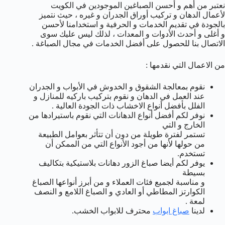
نعتبر من أهم و أحسن الصباغين الموجودين في الكويت
لأعمال الدهان و تركيب أوراق الجدران و غيره ، حيث نتميز
بالجودة في تقديم الخدمات و الحرفية و استخدامنا لأحسن
و أغلى و أحدث الأدوات و المعدات ، لذلك ليس عليك سوى
الاتصال بنا للحصول على أفضل الخدمات في مجال الصباغة .
من الاعمال التي نقدمها :
نقوم بمعالجة الشقوق و الخدوش في الأبواب و الجدران
عند العمل في الدهان و نقوم بتركيب باركيه للمنازل و
الفلل بأفضل أنواع الاخشاب ذات الجودة العالية .
نوفر لكم أفضل أنواع الدهانات التي نقوم باستيرادها من
الخارج و التي
تستمر لفترة طويلة من دون أن تتأثر بعوامل الطبيعة
من حولها لأنها من أجود الأنواع التي من الممكن أن
تستخدم.
يوفر لكم أيضا صباغ الزور دهانات بلاستيكية بتكاليف
بسيطة
و مناسبة لجميع فئات العملاء و من أبرز أنواعها الصباغ
الكوارتز المطاطي أو العادي و الصباغ اللامع و النصف
لمعة .
لدينا
صباغ ابواب
محترف للابواب الخشب.