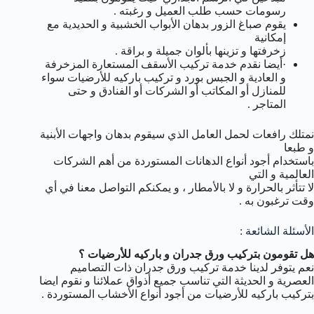
رسومات حسب طلب العميل و رغبته .
يقوم صباغ الزور بدهان الأبواب الخشبية و الحديدية مع
إمكانية
زخرفتها و تزينها بألوان جميلة و براقة .
·أيضا نقدم خدمة تركيب الأسقف المستعارة المزخرفة
و العادية و الجبس بورد و تركيب باركيه للأرضيات سواء
للمنازل أو المكاتب أو الشركات أو الفنادق و حتى
المتاجر .
نمتلك رافعات لحمل العامل الذي سيقوم بدهان واجهات الأبنية
و طبعا
باستخدام أجود أنواع الدهانات المستوردة من أهم الشركات
العالمية و التي
لا تتأثر بالحرارة و لا بالأمطار ، و يمكنكم التواصل معنا في أي
وقت ترغبون به .
الأسئلة الشائعة :
هل تقومون بتركيب ورق جدران و باركيه للأرضيات ؟
نعم يتوفر لدينا خدمة تركيب ورق جدران ذات التصاميم
العصرية و الحديثة التي تناسب جميع أذواق عملائنا و نقوم ايضا
بتركيب باركيه للأرضيات من أجود أنواع الأخشاب المستوردة .