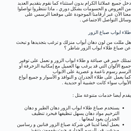
دخل جميع عملائنا الكرام بدون استثناء كما نقوم بتقديم العديد
من العروض و الحسومات بشكل دوري ، ماذا تنتظروا تواصلوا
معنا الآن عبر ارقامنا الموجودة على موقعنا الرسمي على
وسائل التواصل الاجتماعي .
طلاء ابواب صباغ الزور
هل مللت من لون دهان أبواب منزلك و ترغب بتجديدها و تبحث
عن صباغ طلاء ابواب الزور شاطر ؟
نمتلك خبير في صباغة و طلاء ابواب الزور و نعمل على توفير
جميع الألوان التي قد يرغب بها العميل مع إمكانية الزخرفة أو
الرسم رسوم ناعمة و عصرية على الابواب
كما يعمل على طلاء الجدران و النوافذ و الأسوار و جميع أنواع
الأبواب سواء كانت خشبية أو حديدية .
يقدم أيضا خدمات متنوعة مثل :
يستخدم صباغ طلاء ابواب الزور دهان الطير و دهان
الترخيم مواد دهان يسهل تنظيفها فبحرد تنظيف
الجدران يعود لمعانها .
يعمل أيضا لدينا في شركة صباغ الزور فنانين و رسامين
مبدعين في الرسم الجداري حيث يقومون بتنفيذ