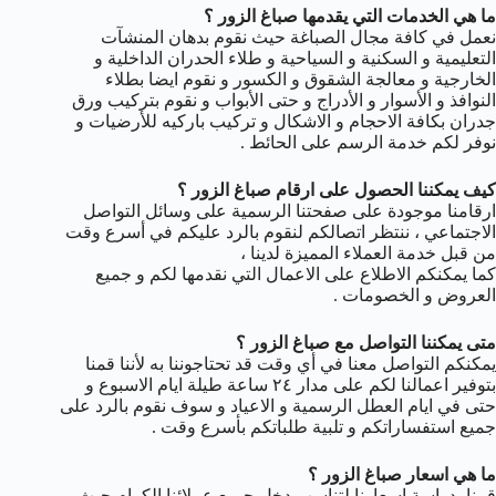
ما هي الخدمات التي يقدمها صباغ الزور ؟
نعمل في كافة مجال الصباغة حيث نقوم بدهان المنشآت
التعليمية و السكنية و السياحية و طلاء الحدران الداخلية و
الخارجية و معالجة الشقوق و الكسور و نقوم ايضا بطلاء
النوافذ و الأسوار و الأدراج و حتى الأبواب و نقوم بتركيب ورق
جدران بكافة الاحجام و الاشكال و تركيب باركيه للأرضيات و
نوفر لكم خدمة الرسم على الحائط .
كيف يمكننا الحصول على ارقام صباغ الزور ؟
ارقامنا موجودة على صفحتنا الرسمية على وسائل التواصل
الاجتماعي ، ننتظر اتصالكم لنقوم بالرد عليكم في أسرع وقت
من قبل خدمة العملاء المميزة لدينا ،
كما يمكنكم الاطلاع على الاعمال التي نقدمها لكم و جميع
العروض و الخصومات .
متى يمكننا التواصل مع صباغ الزور ؟
يمكنكم التواصل معنا في أي وقت قد تحتاجوننا به لأننا قمنا
بتوفير اعمالنا لكم على مدار ٢٤ ساعة طيلة ايام الاسبوع و
حتى في ايام العطل الرسمية و الاعياد و سوف نقوم بالرد على
جميع استفساراتكم و تلبية طلباتكم بأسرع وقت .
ما هي اسعار صباغ الزور ؟
قمنا بدراسة اسعارنا لتناسب دخل جميع عملائنا الكرام حيث