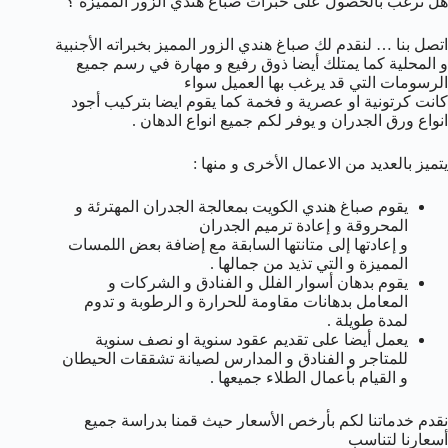
هل ترغب بالحصول على خبرات صباغ هندي الزور المميزة ؟
اتصل بنا … لنقدم لك صباغ هندي الزور المميز بخبراته الأجنبية
و المحلية كما يمتلك أيضا ذوق رفيع و مهارة في رسم جميع
الرسومات التي قد يرغب بها العميل سواء
كانت كرتونية او عصرية و فخمة كما يقوم ايضا بتركيب أجود
انواع ورق الجدران و يوفر لكم جميع انواع الدهان .
يتميز بالعديد من الاعمال الأخرى و منها :
يقوم صباغ هندي الكويت بمعالجة الجدران المهترئة و
المحروقة و إعادة ترميم الجدران
و إعادتها إلى متانتها السابقة مع إضافة بعض اللمسات
المميزة و التي تذيد من جمالها .
يقوم بدهان أسوار الفلل و الفنادق و الشركات و
المعامل بدهانات مقاومة للحرارة و الرطوبة و تدوم
لمدة طويلة .
يعمل أيضا على تقديم عقود سنوية او نصف سنوية
للمتاجر و الفنادق و المدارس لصيانة تشققات الحيطان
و القيام بأعمال الطلاء جميعها .
نقدم خدماتنا لكم بأرخص الأسعار حيث قمنا بدراسة جميع
أسعارنا لتناسب