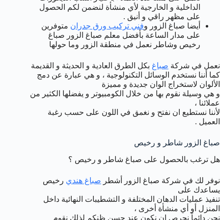
الداخلية و الخارجية لأي منشأة لنضمن لكم الحصول
على مظهر راقي و أنيق .
أيضا صباغ الزور و
فني تركيب ورق جدران
متوفرين
على مدار الساعة بأفضل معلم صباغ الزور صباغ
رخيص وشاطر نعمل في منطقة الزور وما حولها
نعمل في شركة
صباغ
بكل الطرق العادية و الحديثة و القديمة
كما أننا نستخدم الوسائل التكنولوجية ، و هي عبارة عن دمج
الألوان لاستخراج الوان جديدة و مميزة
و هي وسيلة نقوم بها من خلال الكومبيوتر و يفضلها الكثير من
عملائنا ،
لأننا نستطيع ان نفتح و نغمق في اللون على حسب رغبة
العميل .
صباغ الزور شاطر و رخيص
هل ترغب بالحصول على صباغ شاطر و رخيص ؟
نوفر لك في شركة صباغ الزور أشطر
صباغ هندي
رخيص
يساعدك على
تنفيذ عمليات الدهان المختلفة و التشطيبات النهائية داخل
المنزل أو أي منشأة أخرى ،
نحن دائماً نحرص ان نكون عند حسن ظنكم لذلك نقوم