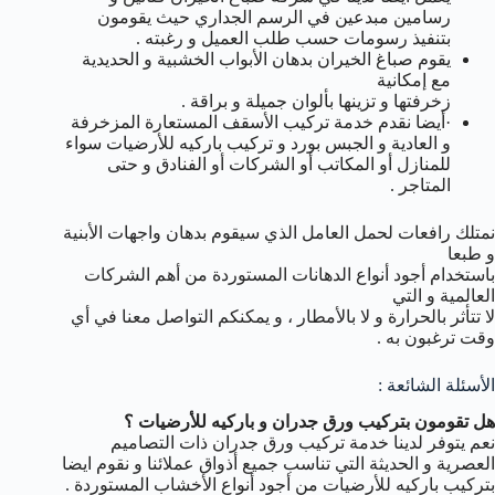
رسامين مبدعين في الرسم الجداري حيث يقومون
بتنفيذ رسومات حسب طلب العميل و رغبته .
يقوم صباغ الخيران بدهان الأبواب الخشبية و الحديدية
مع إمكانية
زخرفتها و تزينها بألوان جميلة و براقة .
·أيضا نقدم خدمة تركيب الأسقف المستعارة المزخرفة
و العادية و الجبس بورد و تركيب باركيه للأرضيات سواء
للمنازل أو المكاتب أو الشركات أو الفنادق و حتى
المتاجر .
نمتلك رافعات لحمل العامل الذي سيقوم بدهان واجهات الأبنية
و طبعا
باستخدام أجود أنواع الدهانات المستوردة من أهم الشركات
العالمية و التي
لا تتأثر بالحرارة و لا بالأمطار ، و يمكنكم التواصل معنا في أي
وقت ترغبون به .
الأسئلة الشائعة :
هل تقومون بتركيب ورق جدران و باركيه للأرضيات ؟
نعم يتوفر لدينا خدمة تركيب ورق جدران ذات التصاميم
العصرية و الحديثة التي تناسب جميع أذواق عملائنا و نقوم ايضا
بتركيب باركيه للأرضيات من أجود أنواع الأخشاب المستوردة .