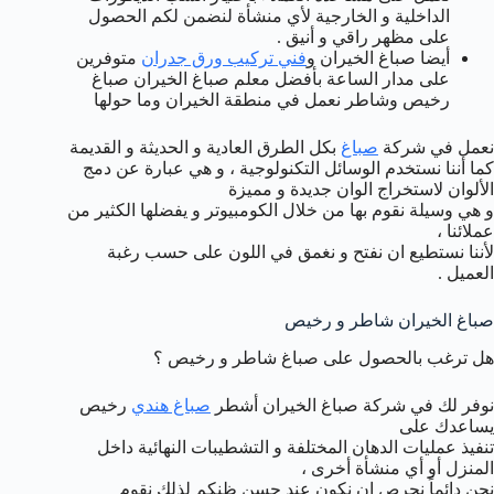
الداخلية و الخارجية لأي منشأة لنضمن لكم الحصول
على مظهر راقي و أنيق .
أيضا صباغ الخيران و
فني تركيب ورق جدران
متوفرين
على مدار الساعة بأفضل معلم صباغ الخيران صباغ
رخيص وشاطر نعمل في منطقة الخيران وما حولها
نعمل في شركة
صباغ
بكل الطرق العادية و الحديثة و القديمة
كما أننا نستخدم الوسائل التكنولوجية ، و هي عبارة عن دمج
الألوان لاستخراج الوان جديدة و مميزة
و هي وسيلة نقوم بها من خلال الكومبيوتر و يفضلها الكثير من
عملائنا ،
لأننا نستطيع ان نفتح و نغمق في اللون على حسب رغبة
العميل .
صباغ الخيران شاطر و رخيص
هل ترغب بالحصول على صباغ شاطر و رخيص ؟
نوفر لك في شركة صباغ الخيران أشطر
صباغ هندي
رخيص
يساعدك على
تنفيذ عمليات الدهان المختلفة و التشطيبات النهائية داخل
المنزل أو أي منشأة أخرى ،
نحن دائماً نحرص ان نكون عند حسن ظنكم لذلك نقوم