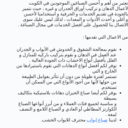
نعتبر من أهم و أحسن الصباغين الموجودين في الكويت
لأعمال الدهان و تركيب أوراق الجدران و غيره ، حيث نتميز
بالجودة في تقديم الخدمات و الحرفية و استخدامنا لأحسن
و أغلى و أحدث الأدوات و المعدات ، لذلك ليس عليك سوى
الاتصال بنا للحصول على أفضل الخدمات في مجال الصباغة .
من الاعمال التي نقدمها :
نقوم بمعالجة الشقوق و الخدوش في الأبواب و الجدران
عند العمل في الدهان و نقوم بتركيب باركيه للمنازل و
الفلل بأفضل أنواع الاخشاب ذات الجودة العالية .
نوفر لكم أفضل أنواع الدهانات التي نقوم باستيرادها من
الخارج و التي
تستمر لفترة طويلة من دون أن تتأثر بعوامل الطبيعة
من حولها لأنها من أجود الأنواع التي من الممكن أن
تستخدم.
يوفر لكم أيضا صباغ الخيران دهانات بلاستيكية بتكاليف
بسيطة
و مناسبة لجميع فئات العملاء و من أبرز أنواعها الصباغ
الكوارتز المطاطي أو العادي و الصباغ اللامع و النصف
لمعة .
لدينا
صباغ ابواب
محترف للابواب الخشب.