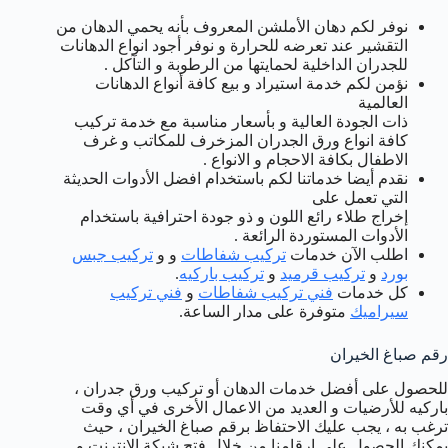
نوفر لكم دهان الأملشن المعروف بأنه يحمي الدهان من
التقشير عند تعرضه للحرارة و نوفر أجود انواع الدهانات
للجدران الداخلية لحمايتها من الرطوبة و التآكل .
نؤمن لكم خدمة استيراد و بيع كافة أنواع الدهانات
العالمية
ذات الجودة العالية و بأسعار مناسبة مع خدمة تركيب
كافة انواع ورق الجدران المزخرف للمكاتب و غرف
الاطفال بكافة الاحجام و الانواع .
نقدم أيضا خدماتنا لكم باستخدام افضل الأدوات الحديثة
التي تعمل على
إخراج طلاء رائع اللون و ذو جودة احترافية باستخدام
الأدوات المستوردة الرائعة .
اطلب الآن خدمات
تركيب شفاطات
و و
تركيب جبس
بورد
و
تركيب قرميد
و
تركيب باركيه
.
كل خدمات
فني تركيب شفاطات
و
فني تركيب
سيراميك
متوفرة على مدار الساعة.
رقم صباغ الخيران
للحصول على أفضل خدمات الدهان أو تركيب ورق جدران ،
باركيه للأرضيات و العديد من الاعمال الأخرى في أي وقت
ترغب به ، يجب عليك الاحتفاظ برقم صباغ الخيران ، حيث
يمكنك الحصول على ارقامنا من خلال فتح شبكة الانترنت و