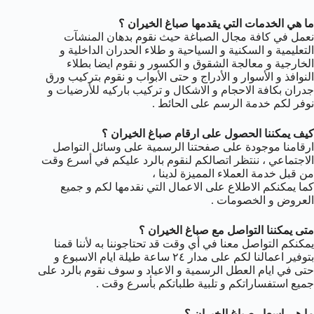
ما هي الخدمات التي يقدمها صباغ الخيران ؟
نعمل في كافة مجال الصباغة حيث نقوم بدهان المنشآت
التعليمية و السكنية و السياحية و طلاء الحدران الداخلية و
الخارجية و معالجة الشقوق و الكسور و نقوم ايضا بطلاء
النوافذ و الأسوار و الأدراج و حتى الأبواب و نقوم بتركيب ورق
جدران بكافة الاحجام و الاشكال و تركيب باركيه للأرضيات و
نوفر لكم خدمة الرسم على الحائط .
كيف يمكننا الحصول على ارقام صباغ الخيران ؟
ارقامنا موجودة على صفحتنا الرسمية على وسائل التواصل
الاجتماعي ، ننتظر اتصالكم لنقوم بالرد عليكم في أسرع وقت
من قبل خدمة العملاء المميزة لدينا ،
كما يمكنكم الاطلاع على الاعمال التي نقدمها لكم و جميع
العروض و الخصومات .
متى يمكننا التواصل مع صباغ الخيران ؟
يمكنكم التواصل معنا في أي وقت قد تحتاجوننا به لأننا قمنا
بتوفير اعمالنا لكم على مدار ٢٤ ساعة طيلة ايام الاسبوع و
حتى في ايام العطل الرسمية و الاعياد و سوف نقوم بالرد على
جميع استفساراتكم و تلبية طلباتكم بأسرع وقت .
ما هي اسعار صباغ الخيران ؟