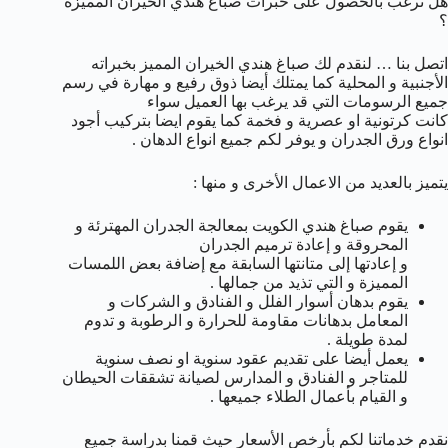
هل ترغب بالحصول على خبرات صباغ هندي الخيران المميزة
؟
اتصل بنا … لنقدم لك صباغ هندي الخيران المميز بخبراته
الأجنبية و المحلية كما يمتلك أيضا ذوق رفيع و مهارة في رسم
جميع الرسومات التي قد يرغب بها العميل سواء
كانت كرتونية او عصرية و فخمة كما يقوم ايضا بتركيب أجود
انواع ورق الجدران و يوفر لكم جميع انواع الدهان .
يتميز بالعديد من الاعمال الأخرى و منها :
يقوم صباغ هندي الكويت بمعالجة الجدران المهترئة و
المحروقة و إعادة ترميم الجدران
و إعادتها إلى متانتها السابقة مع إضافة بعض اللمسات
المميزة و التي تذيد من جمالها .
يقوم بدهان أسوار الفلل و الفنادق و الشركات و
المعامل بدهانات مقاومة للحرارة و الرطوبة و تدوم
لمدة طويلة .
يعمل أيضا على تقديم عقود سنوية او نصف سنوية
للمتاجر و الفنادق و المدارس لصيانة تشققات الحيطان
و القيام بأعمال الطلاء جميعها .
نقدم خدماتنا لكم بأرخص الأسعار حيث قمنا بدراسة جميع