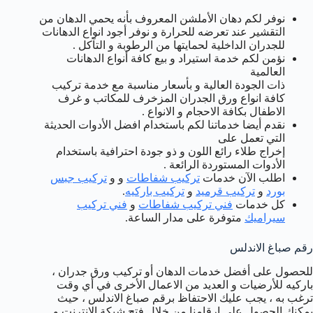
نوفر لكم دهان الأملشن المعروف بأنه يحمي الدهان من
التقشير عند تعرضه للحرارة و نوفر أجود انواع الدهانات
للجدران الداخلية لحمايتها من الرطوبة و التآكل .
نؤمن لكم خدمة استيراد و بيع كافة أنواع الدهانات
العالمية
ذات الجودة العالية و بأسعار مناسبة مع خدمة تركيب
كافة انواع ورق الجدران المزخرف للمكاتب و غرف
الاطفال بكافة الاحجام و الانواع .
نقدم أيضا خدماتنا لكم باستخدام افضل الأدوات الحديثة
التي تعمل على
إخراج طلاء رائع اللون و ذو جودة احترافية باستخدام
الأدوات المستوردة الرائعة .
اطلب الآن خدمات
تركيب شفاطات
و و
تركيب جبس
بورد
و
تركيب قرميد
و
تركيب باركيه
.
كل خدمات
فني تركيب شفاطات
و
فني تركيب
سيراميك
متوفرة على مدار الساعة.
رقم صباغ الاندلس
للحصول على أفضل خدمات الدهان أو تركيب ورق جدران ،
باركيه للأرضيات و العديد من الاعمال الأخرى في أي وقت
ترغب به ، يجب عليك الاحتفاظ برقم صباغ الاندلس ، حيث
يمكنك الحصول على ارقامنا من خلال فتح شبكة الانترنت و