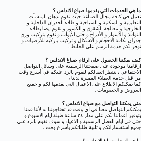
ما هي الخدمات التي يقدمها صباغ الاندلس ؟
نعمل في كافة مجال الصباغة حيث نقوم بدهان المنشآت
التعليمية و السكنية و السياحية و طلاء الحدران الداخلية و
الخارجية و معالجة الشقوق و الكسور و نقوم ايضا بطلاء
النوافذ و الأسوار و الأدراج و حتى الأبواب و نقوم بتركيب ورق
جدران بكافة الاحجام و الاشكال و تركيب باركيه للأرضيات و
نوفر لكم خدمة الرسم على الحائط .
كيف يمكننا الحصول على ارقام صباغ الاندلس ؟
ارقامنا موجودة على صفحتنا الرسمية على وسائل التواصل
الاجتماعي ، ننتظر اتصالكم لنقوم بالرد عليكم في أسرع وقت
من قبل خدمة العملاء المميزة لدينا ،
كما يمكنكم الاطلاع على الاعمال التي نقدمها لكم و جميع
العروض و الخصومات .
متى يمكننا التواصل مع صباغ الاندلس ؟
يمكنكم التواصل معنا في أي وقت قد تحتاجوننا به لأننا قمنا
بتوفير اعمالنا لكم على مدار ٢٤ ساعة طيلة ايام الاسبوع و
حتى في ايام العطل الرسمية و الاعياد و سوف نقوم بالرد على
جميع استفساراتكم و تلبية طلباتكم بأسرع وقت .
ما هي اسعار صباغ الاندلس ؟