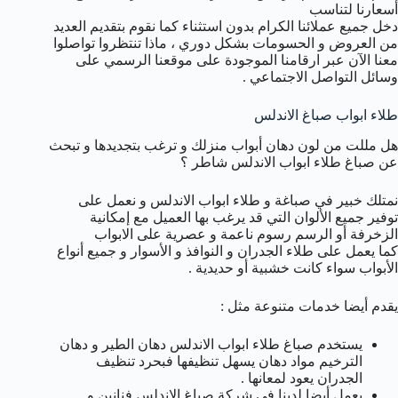
أسعارنا لتناسب
دخل جميع عملائنا الكرام بدون استثناء كما نقوم بتقديم العديد
من العروض و الحسومات بشكل دوري ، ماذا تنتظروا تواصلوا
معنا الآن عبر ارقامنا الموجودة على موقعنا الرسمي على
وسائل التواصل الاجتماعي .
طلاء ابواب صباغ الاندلس
هل مللت من لون دهان أبواب منزلك و ترغب بتجديدها و تبحث
عن صباغ طلاء ابواب الاندلس شاطر ؟
نمتلك خبير في صباغة و طلاء ابواب الاندلس و نعمل على
توفير جميع الألوان التي قد يرغب بها العميل مع إمكانية
الزخرفة أو الرسم رسوم ناعمة و عصرية على الابواب
كما يعمل على طلاء الجدران و النوافذ و الأسوار و جميع أنواع
الأبواب سواء كانت خشبية أو حديدية .
يقدم أيضا خدمات متنوعة مثل :
يستخدم صباغ طلاء ابواب الاندلس دهان الطير و دهان
الترخيم مواد دهان يسهل تنظيفها فبحرد تنظيف
الجدران يعود لمعانها .
يعمل أيضا لدينا في شركة صباغ الاندلس فنانين و