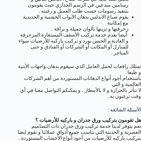
رسامين مبدعين في الرسم الجداري حيث يقومون
بتنفيذ رسومات حسب طلب العميل و رغبته .
يقوم صباغ الاندلس بدهان الأبواب الخشبية و الحديدية
مع إمكانية
زخرفتها و تزينها بألوان جميلة و براقة .
·أيضا نقدم خدمة تركيب الأسقف المستعارة المزخرفة
و العادية و الجبس بورد و تركيب باركيه للأرضيات سواء
للمنازل أو المكاتب أو الشركات أو الفنادق و حتى
المتاجر .
نمتلك رافعات لحمل العامل الذي سيقوم بدهان واجهات الأبنية
و طبعا
باستخدام أجود أنواع الدهانات المستوردة من أهم الشركات
العالمية و التي
لا تتأثر بالحرارة و لا بالأمطار ، و يمكنكم التواصل معنا في أي
وقت ترغبون به .
الأسئلة الشائعة :
هل تقومون بتركيب ورق جدران و باركيه للأرضيات ؟
نعم يتوفر لدينا خدمة تركيب ورق جدران ذات التصاميم
العصرية و الحديثة التي تناسب جميع أذواق عملائنا و نقوم ايضا
بتركيب باركيه للأرضيات من أجود أنواع الأخشاب المستوردة .