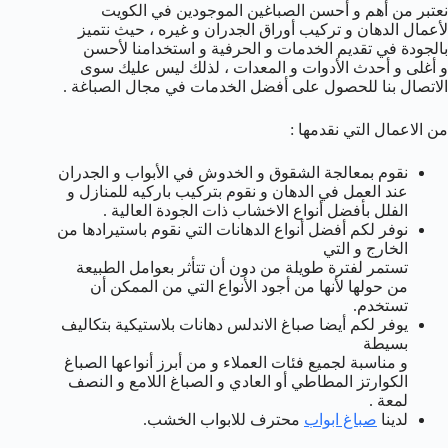
نعتبر من أهم و أحسن الصباغين الموجودين في الكويت
لأعمال الدهان و تركيب أوراق الجدران و غيره ، حيث نتميز
بالجودة في تقديم الخدمات و الحرفية و استخدامنا لأحسن
و أغلى و أحدث الأدوات و المعدات ، لذلك ليس عليك سوى
الاتصال بنا للحصول على أفضل الخدمات في مجال الصباغة .
من الاعمال التي نقدمها :
نقوم بمعالجة الشقوق و الخدوش في الأبواب و الجدران
عند العمل في الدهان و نقوم بتركيب باركيه للمنازل و
الفلل بأفضل أنواع الاخشاب ذات الجودة العالية .
نوفر لكم أفضل أنواع الدهانات التي نقوم باستيرادها من
الخارج و التي
تستمر لفترة طويلة من دون أن تتأثر بعوامل الطبيعة
من حولها لأنها من أجود الأنواع التي من الممكن أن
تستخدم.
يوفر لكم أيضا صباغ الاندلس دهانات بلاستيكية بتكاليف
بسيطة
و مناسبة لجميع فئات العملاء و من أبرز أنواعها الصباغ
الكوارتز المطاطي أو العادي و الصباغ اللامع و النصف
لمعة .
لدينا
صباغ ابواب
محترف للابواب الخشب.