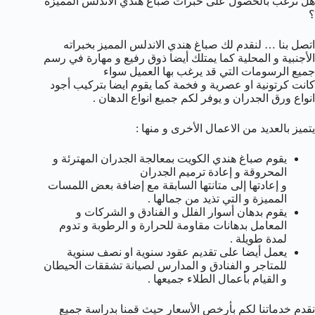
هل ترغب بالحصول على خبرات صباغ هندي الاندلس المميزة
؟
اتصل بنا … لنقدم لك صباغ هندي الاندلس المميز بخبراته
الأجنبية و المحلية كما يمتلك أيضا ذوق رفيع و مهارة في رسم
جميع الرسومات التي قد يرغب بها العميل سواء
كانت كرتونية او عصرية و فخمة كما يقوم ايضا بتركيب أجود
انواع ورق الجدران و يوفر لكم جميع انواع الدهان .
يتميز بالعديد من الاعمال الأخرى و منها :
يقوم صباغ هندي الكويت بمعالجة الجدران المهترئة و
المحروقة و إعادة ترميم الجدران
و إعادتها إلى متانتها السابقة مع إضافة بعض اللمسات
المميزة و التي تذيد من جمالها .
يقوم بدهان أسوار الفلل و الفنادق و الشركات و
المعامل بدهانات مقاومة للحرارة و الرطوبة و تدوم
لمدة طويلة .
يعمل أيضا على تقديم عقود سنوية او نصف سنوية
للمتاجر و الفنادق و المدارس لصيانة تشققات الحيطان
و القيام بأعمال الطلاء جميعها .
نقدم خدماتنا لكم بأرخص الأسعار حيث قمنا بدراسة جميع