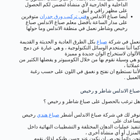
الداخلية و الخارجية لأي منشأة لنضمن لكم الحصول
على مظهر راقي و أنيق .
أيضا صباغ الاندلس و
فني تركيب ورق جدران
متوفرين
على مدار الساعة بأفضل معلم صباغ الاندلس صباغ
رخيص وشاطر نعمل في منطقة الاندلس وما حولها
نعمل في شركة
صباغ
بكل الطرق العادية و الحديثة و القديمة
كما أننا نستخدم الوسائل التكنولوجية ، و هي عبارة عن دمج
الألوان لاستخراج الوان جديدة و مميزة
و هي وسيلة نقوم بها من خلال الكومبيوتر و يفضلها الكثير من
عملائنا ،
لأننا نستطيع ان نفتح و نغمق في اللون على حسب رغبة
العميل .
صباغ الاندلس شاطر و رخيص
هل ترغب بالحصول على صباغ شاطر و رخيص ؟
نوفر لك في شركة صباغ الاندلس أشطر
صباغ هندي
رخيص
يساعدك على
تنفيذ عمليات الدهان المختلفة و التشطيبات النهائية داخل
المنزل أو أي منشأة أخرى ،
نحن دائماً نحرص ان نكون عند حسن ظنكم لذلك نقوم