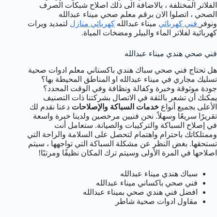
الفلاتر المختلفة ، بالاضافة الى ذلك اصلاح شبكات الصرف
الصحي ، اتصلوا الان برقم معلم صحي ميناء عبدالله
ونوفر
فني كهربائي
ميناء عبدالله
كهربائي منازل
لتمديد ويرات
كهربائية لفلاتر الماء والبيلر ومضخات المياة.
فني صحي هندي ميناء عبدالله
هل تحتاج فني صحي سباك هندي باكستاني معلم ادوات صحية
تسليك مجاري في ميناء عبدالله او المناطق المحيطة بها؟
جودة موثوقة وخبرة وكفالة ونظافة وفي الوقت المحدد؟
يمكنك أن تشعر بالثقة في الاتصال بشركتنا ذات التصنيف
الأعلى بجميع أنواع
خدمات السباكة والإصلاحات
دعنا نقدم لك
تقريرًا سريعًا وسهلاً. نحن فنيين مرخصين ولدينا خبرة واسعة
في إصلاح السباكة والتركيبات والصيانة. ستعامل أنت
وممتلكاتك باحترام واهتمام لتحصل على السلامة والراحة التي
تستحقها. بغض النظر عن مشكلة السباكة التي تواجهها ، سيتم
اصلاحها في المرة الأولى وسيتم ترك المكان نظيفًا ومرتبًا!
سباك هندي ميناء عبدالله
فني صحي باكساني ميناء عبدالله
افضل فني هندي صحي بميناء عبدالله
مقاول ادوات صحية شاطر