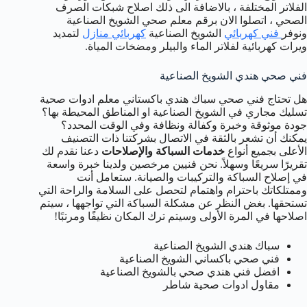
الفلاتر المختلفة ، بالاضافة الى ذلك اصلاح شبكات الصرف
الصحي ، اتصلوا الان برقم معلم صحي الشويخ الصناعية
ونوفر
فني كهربائي
الشويخ الصناعية
كهربائي منازل
لتمديد
ويرات كهربائية لفلاتر الماء والبيلر ومضخات المياة.
فني صحي هندي الشويخ الصناعية
هل تحتاج فني صحي سباك هندي باكستاني معلم ادوات صحية
تسليك مجاري في الشويخ الصناعية او المناطق المحيطة بها؟
جودة موثوقة وخبرة وكفالة ونظافة وفي الوقت المحدد؟
يمكنك أن تشعر بالثقة في الاتصال بشركتنا ذات التصنيف
الأعلى بجميع أنواع
خدمات السباكة والإصلاحات
دعنا نقدم لك
تقريرًا سريعًا وسهلاً. نحن فنيين مرخصين ولدينا خبرة واسعة
في إصلاح السباكة والتركيبات والصيانة. ستعامل أنت
وممتلكاتك باحترام واهتمام لتحصل على السلامة والراحة التي
تستحقها. بغض النظر عن مشكلة السباكة التي تواجهها ، سيتم
اصلاحها في المرة الأولى وسيتم ترك المكان نظيفًا ومرتبًا!
سباك هندي الشويخ الصناعية
فني صحي باكساني الشويخ الصناعية
افضل فني هندي صحي بالشويخ الصناعية
مقاول ادوات صحية شاطر