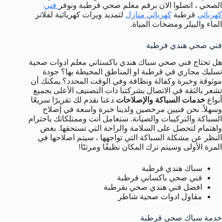
الصحي ، اتصلوا الان برقم معلم صحي قرطبة ونوفر
فني
كهربائي
قرطبة
كهربائي منازل
لتمديد ويرات كهربائية لفلاتر
الماء والبيلر ومضخات المياة.
فني صحي هندي قرطبة
هل تحتاج فني صحي سباك هندي باكستاني معلم ادوات صحية
تسليك مجاري في قرطبة او المناطق المحيطة بها؟ جودة
موثوقة وخبرة وكفالة ونظافة وفي الوقت المحدد؟ يمكنك أن
تشعر بالثقة في الاتصال بشركتنا ذات التصنيف الأعلى بجميع
أنواع
خدمات السباكة والإصلاحات
دعنا نقدم لك تقريرًا سريعًا
وسهلاً. نحن فنيين مرخصين ولدينا خبرة واسعة في إصلاح
السباكة والتركيبات والصيانة. ستعامل أنت وممتلكاتك باحترام
واهتمام لتحصل على السلامة والراحة التي تستحقها. بغض
النظر عن مشكلة السباكة التي تواجهها ، سيتم اصلاحها في
المرة الأولى وسيتم ترك المكان نظيفًا ومرتبًا!
سباك هندي قرطبة
فني صحي باكساني قرطبة
افضل فني هندي صحي بقرطبة
مقاول ادوات صحية شاطر
خدمة سباك صحي قرطبة