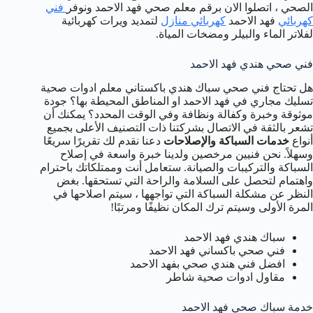
الصحي ، اتصلوا الان برقم معلم صحي فهد الاحمد ونوفر
فني
كهربائي
فهد الاحمد
كهربائي منازل
لتمديد ويرات كهربائية
لفلاتر الماء والبيلر ومضخات المياة.
فني صحي هندي فهد الاحمد
هل تحتاج فني صحي سباك هندي باكستاني معلم ادوات صحية
تسليك مجاري في فهد الاحمد او المناطق المحيطة بها؟ جودة
موثوقة وخبرة وكفالة ونظافة وفي الوقت المحدد؟ يمكنك أن
تشعر بالثقة في الاتصال بشركتنا ذات التصنيف الأعلى بجميع
أنواع
خدمات السباكة والإصلاحات
دعنا نقدم لك تقريرًا سريعًا
وسهلاً. نحن فنيين مرخصين ولدينا خبرة واسعة في إصلاح
السباكة والتركيبات والصيانة. ستعامل أنت وممتلكاتك باحترام
واهتمام لتحصل على السلامة والراحة التي تستحقها. بغض
النظر عن مشكلة السباكة التي تواجهها ، سيتم اصلاحها في
المرة الأولى وسيتم ترك المكان نظيفًا ومرتبًا!
سباك هندي فهد الاحمد
فني صحي باكساني فهد الاحمد
افضل فني هندي صحي بفهد الاحمد
مقاول ادوات صحية شاطر
خدمة سباك صحي فهد الاحمد