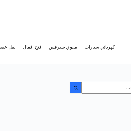
كهربائي سيارات
مقوي سيرفس
فتح اقفال
نقل عفش 