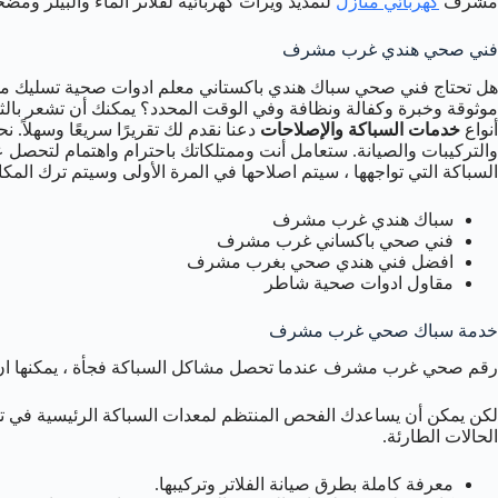
مشرف
كهربائي منازل
لتمديد ويرات كهربائية لفلاتر الماء والبيلر ومضخ
فني صحي هندي غرب مشرف
هل تحتاج فني صحي سباك هندي باكستاني معلم ادوات صحية تسليك م
موثوقة وخبرة وكفالة ونظافة وفي الوقت المحدد؟ يمكنك أن تشعر بالثق
أنواع
خدمات السباكة والإصلاحات
دعنا نقدم لك تقريرًا سريعًا وسهلاً.
والتركيبات والصيانة. ستعامل أنت وممتلكاتك باحترام واهتمام لتحصل 
السباكة التي تواجهها ، سيتم اصلاحها في المرة الأولى وسيتم ترك المكان 
سباك هندي غرب مشرف
فني صحي باكساني غرب مشرف
افضل فني هندي صحي بغرب مشرف
مقاول ادوات صحية شاطر
خدمة سباك صحي غرب مشرف
رقم صحي غرب مشرف عندما تحصل مشاكل السباكة فجأة ، يمكنها ان تود
لكن يمكن أن يساعدك الفحص المنتظم لمعدات السباكة الرئيسية في تح
الحالات الطارئة.
معرفة كاملة بطرق صيانة الفلاتر وتركيبها.