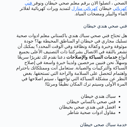
الصحي ، اتصلوا الان برقم معلم صحي خيطان ونوفر
فني
كهربائي
خيطان
كهربائي منازل
لتمديد ويرات كهربائية لفلاتر
الماء والبيلر ومضخات المياة.
فني صحي هندي خيطان
هل تحتاج فني صحي سباك هندي باكستاني معلم ادوات صحية
تسليك مجاري في خيطان او المناطق المحيطة بها؟ جودة
موثوقة وخبرة وكفالة ونظافة وفي الوقت المحدد؟ يمكنك أن
تشعر بالثقة في الاتصال بشركتنا ذات التصنيف الأعلى بجميع
أنواع
خدمات السباكة والإصلاحات
دعنا نقدم لك تقريرًا سريعًا
وسهلاً. نحن فنيين مرخصين ولدينا خبرة واسعة في إصلاح
السباكة والتركيبات والصيانة. ستعامل أنت وممتلكاتك باحترام
واهتمام لتحصل على السلامة والراحة التي تستحقها. بغض
النظر عن مشكلة السباكة التي تواجهها ، سيتم اصلاحها في
المرة الأولى وسيتم ترك المكان نظيفًا ومرتبًا!
سباك هندي خيطان
فني صحي باكساني خيطان
افضل فني هندي صحي بخيطان
مقاول ادوات صحية شاطر
خدمة سباك صحي خيطان