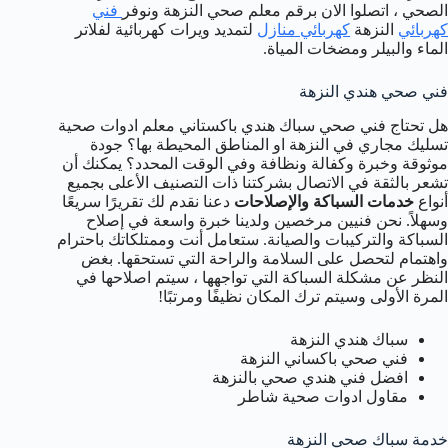
الصحي ، اتصلوا الان برقم معلم صحي النزهة ونوفر
فني
كهربائي
النزهة
كهربائي منازل
لتمديد ويرات كهربائية لفلاتر
الماء والبيلر ومضخات المياة.
فني صحي هندي النزهة
هل تحتاج فني صحي سباك هندي باكستاني معلم ادوات صحية
تسليك مجاري في النزهة او المناطق المحيطة بها؟ جودة
موثوقة وخبرة وكفالة ونظافة وفي الوقت المحدد؟ يمكنك أن
تشعر بالثقة في الاتصال بشركتنا ذات التصنيف الأعلى بجميع
أنواع
خدمات السباكة والإصلاحات
دعنا نقدم لك تقريرًا سريعًا
وسهلاً. نحن فنيين مرخصين ولدينا خبرة واسعة في إصلاح
السباكة والتركيبات والصيانة. ستعامل أنت وممتلكاتك باحترام
واهتمام لتحصل على السلامة والراحة التي تستحقها. بغض
النظر عن مشكلة السباكة التي تواجهها ، سيتم اصلاحها في
المرة الأولى وسيتم ترك المكان نظيفًا ومرتبًا!
سباك هندي النزهة
فني صحي باكساني النزهة
افضل فني هندي صحي بالنزهة
مقاول ادوات صحية شاطر
خدمة سباك صحي النزهة