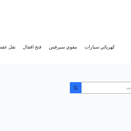
كهربائي سيارات
مقوي سيرفس
فتح اقفال
نقل عفش 