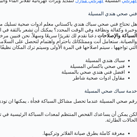
كهربائي
المسيلة
كهربائي منازل
لتمديد ويرات كهربائية لفلاتر الماء وال
فني صحي هندي المسيلة
هل تحتاج فني صحي سباك هندي باكستاني معلم ادوات صحية تسليك مجا
وخبرة وكفالة ونظافة وفي الوقت المحدد؟ يمكنك أن تشعر بالثقة في ال
السباكة والإصلاحات
دعنا نقدم لك تقريرًا سريعًا وسهلاً. نحن فنيين م
والصيانة. ستعامل أنت وممتلكاتك باحترام واهتمام لتحصل على السلام
التي تواجهها ، سيتم اصلاحها في المرة الأولى وسيتم ترك المكان نظيفًا و
سباك هندي المسيلة
فني صحي باكساني المسيلة
افضل فني هندي صحي بالمسيلة
مقاول ادوات صحية شاطر
خدمة سباك صحي المسيلة
رقم صحي المسيلة عندما تحصل مشاكل السباكة فجأة ، يمكنها ان تودي بك
لكن يمكن أن يساعدك الفحص المنتظم لمعدات السباكة الرئيسية في تح
الحالات الطارئة.
معرفة كاملة بطرق صيانة الفلاتر وتركيبها.