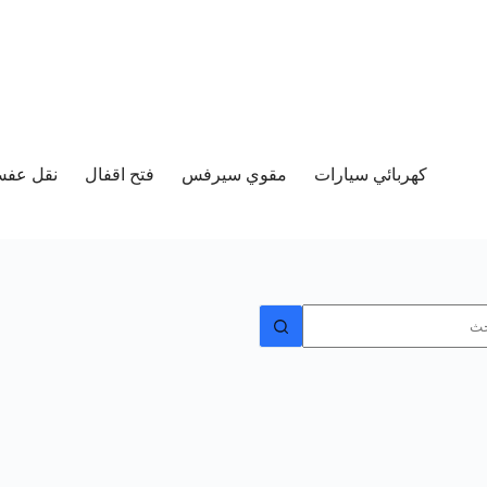
كهربائي سيارات
مقوي سيرفس
فتح اقفال
نقل عفش 