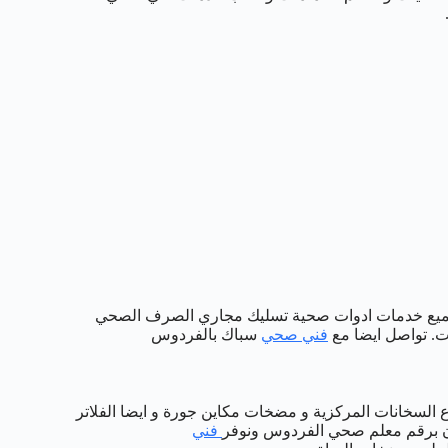
فردوس الافضل والارخض وخصم يصل 50% على جميع خدمات ادوات صحية تسليك مجاري الصرف الصحي
ت. تواصل ايضا مع
فني صحي
سباك بالفردوس
اع السخانات المركزية و مضخات مكاين جورة و ايضا الفلاتر
لان برقم معلم صحي الفردوس ونوفر
فني