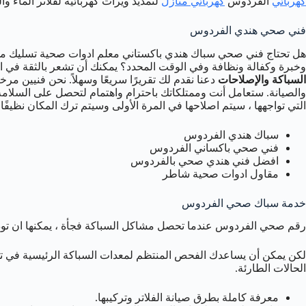
كهربائي
الفردوس
كهربائي منازل
لتمديد ويرات كهربائية لفلاتر الماء وا
فني صحي هندي الفردوس
هل تحتاج فني صحي سباك هندي باكستاني معلم ادوات صحية تسليك مج
وخبرة وكفالة ونظافة وفي الوقت المحدد؟ يمكنك أن تشعر بالثقة في ال
السباكة والإصلاحات
دعنا نقدم لك تقريرًا سريعًا وسهلاً. نحن فنيين م
والصيانة. ستعامل أنت وممتلكاتك باحترام واهتمام لتحصل على السلام
التي تواجهها ، سيتم اصلاحها في المرة الأولى وسيتم ترك المكان نظيفًا و
سباك هندي الفردوس
فني صحي باكساني الفردوس
افضل فني هندي صحي بالفردوس
مقاول ادوات صحية شاطر
خدمة سباك صحي الفردوس
رقم صحي الفردوس عندما تحصل مشاكل السباكة فجأة ، يمكنها ان تودي ب
لكن يمكن أن يساعدك الفحص المنتظم لمعدات السباكة الرئيسية في تح
الحالات الطارئة.
معرفة كاملة بطرق صيانة الفلاتر وتركيبها.